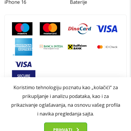
iPhone 16
Baterije
Koristimo tehnologiju poznatu kao „kolačići“ za
prikupljanje i analizu podataka, kao i za
prikazivanje oglašavanja, na osnovu vašeg profila
i navika pregledanja sajta.
Opšti uslovi poslovanja
Politika privatnosti
Politika kolačića
Kontakt
O nama
PRIHVATI