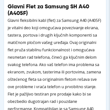
Glavni Flet za Samsung SH A40
(A405F)
Glavni fleksibilni kabl (flet) za Samsung A40 (A405F)
je vitalni deo koji omogućava povezivanje ekrana,
tastera, portova i drugih ključnih komponenti sa
matičnom pločom vašeg uređaja. Ovaj originalni
flet pruža stabilnu funkcionalnost i omogućava
nesmetan rad telefona, čineći ga ključnim delom
svakog telefona. Ako vaš telefon ima problema sa
ekranom, zvukom, tasterima ili portovima, zamena
oštećenog fleta sa originalnim fletom rešava sve
ove probleme i vraća telefon u prvobitno stanje.
Flet je pažljivo testiran pre prodaje kako bi se
obezbedio dugotrajan rad i pouzdane
performanse. Kompatibilan je sa Samsung A40