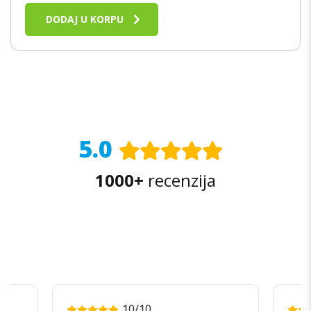
DODAJ U KORPU
5.0
1000+
recenzija
10/10