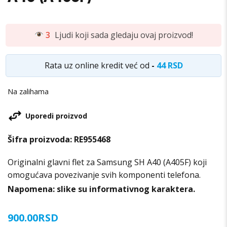
3
Ljudi koji sada gledaju ovaj proizvod!
Rata uz online kredit već od
-
44 RSD
Na zalihama
Uporedi proizvod
Šifra proizvoda:
RE955468
Originalni glavni flet za Samsung SH A40 (A405F) koji
omogućava povezivanje svih komponenti telefona.
Napomena: slike su informativnog karaktera.
900.00
RSD