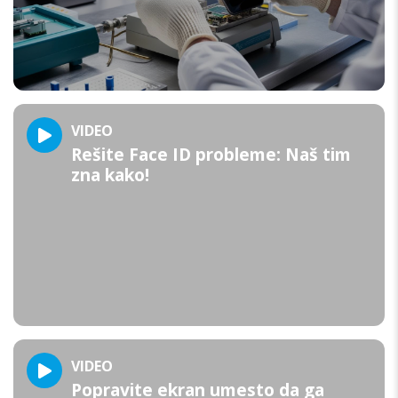
VIDEO
Rešite Face ID probleme: Naš tim
zna kako!
VIDEO
Popravite ekran umesto da ga