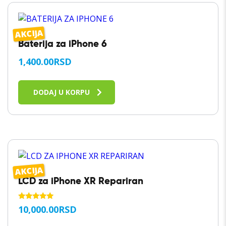
AKCIJA
Baterija za iPhone 6
1,400.00
RSD
DODAJ U KORPU
AKCIJA
LCD za iPhone XR Repariran
OCENJENO
10,000.00
RSD
SA
5.00
OD 5