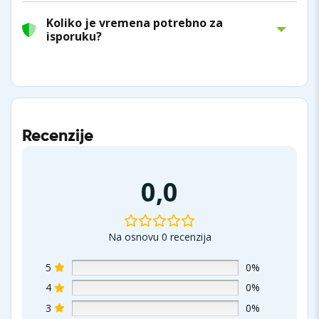
Koliko je vremena potrebno za
isporuku?
Recenzije
0,0
Na osnovu 0 recenzija
5
0%
4
0%
3
0%