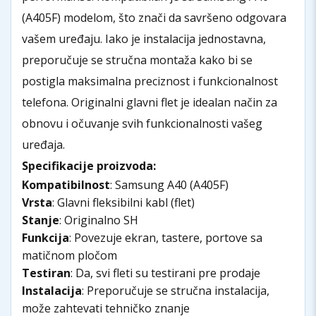
(A405F) modelom, što znači da savršeno odgovara
vašem uređaju. Iako je instalacija jednostavna,
preporučuje se stručna montaža kako bi se
postigla maksimalna preciznost i funkcionalnost
telefona. Originalni glavni flet je idealan način za
obnovu i očuvanje svih funkcionalnosti vašeg
uređaja.
Specifikacije proizvoda:
Kompatibilnost
: Samsung A40 (A405F)
Vrsta
: Glavni fleksibilni kabl (flet)
Stanje
: Originalno SH
Funkcija
: Povezuje ekran, tastere, portove sa
matičnom pločom
Testiran
: Da, svi fleti su testirani pre prodaje
Instalacija
: Preporučuje se stručna instalacija,
može zahtevati tehničko znanje