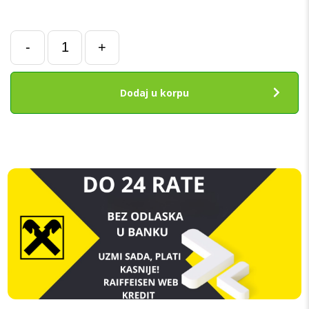
Glavni
-
+
Flet
za
Samsung
Dodaj u korpu
SH
A40
(A405F)
količina