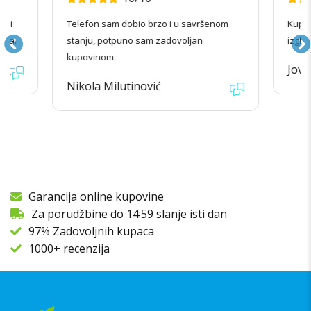
radi
Telefon sam dobio brzo i u savršenom
Kupov
ila.
stanju, potpuno sam zadovoljan
izgle
kupovinom.
Jova
Nikola Milutinović
Garancija online kupovine
Za porudžbine do 14:59 slanje isti dan
97% Zadovoljnih kupaca
1000+ recenzija