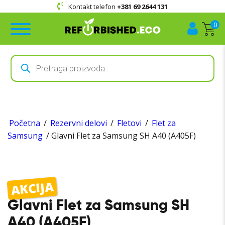
Kontakt telefon
+381 69 2644 131
0
Products
search
Početna
/
Rezervni delovi
/
Fletovi
/
Flet za
Samsung
/ Glavni Flet za Samsung SH A40 (A405F)
AKCIJA
Glavni Flet za Samsung SH
A40 (A405F)