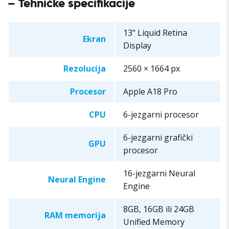
– Tehničke specifikacije
13" Liquid Retina
Ekran
Display
Rezolucija
2560 × 1664 px
Procesor
Apple A18 Pro
CPU
6-jezgarni procesor
6-jezgarni grafički
GPU
procesor
16-jezgarni Neural
Neural Engine
Engine
8GB, 16GB ili 24GB
RAM memorija
Unified Memory