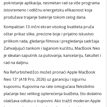
pokretanje aplikacija, nesmetan rad sa više programa
istovremeno i odličnu energetsku efikasnost koja
produžava trajanje baterije tokom celog dana.
Kompaktan 13-inčni ekran visokog kvaliteta pruža
oštar prikaz slike, precizne boje i prijatno iskustvo
prilikom rada, gledanja filmova i pregledanja sadržaja.
Zahvaljujući tankom i laganom kućištu, MacBook Neo
je idealan saputnik za putovanja, kancelariju, fakultet i
rad na daljinu.
Na Refurbished.Eco možeš pronaći Apple MacBook
Neo 13″ (A18 Pro, 2026) uz garanciju i sigurnu
kupovinu. Kupovina na rate omogućava fleksibilno
plaćanje bez velikog opterećenja budžeta, što dodatno
olakšava odluku o kupovini. Ako tražiš moderan Apple