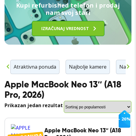
Kupi refurbished telefon i prodaj
nam svoj stari
IZRAČUNAJ VREDNOST
n
Atraktivna ponuda
Najbolje kamere
Najbolj
Apple MacBook Neo 13″ (A18
Pro, 2026)
Prikazan jedan rezultat
- 26%
Apple MacBook Neo 13″ (A18