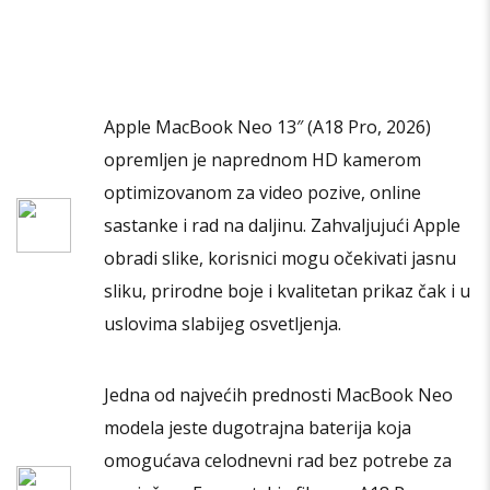
varijanti.
Opcije
mogu
biti
Apple MacBook Neo 13″ (A18 Pro, 2026)
izabrane
opremljen je naprednom HD kamerom
na
stranici
optimizovanom za video pozive, online
proizvoda.
sastanke i rad na daljinu. Zahvaljujući Apple
obradi slike, korisnici mogu očekivati jasnu
sliku, prirodne boje i kvalitetan prikaz čak i u
uslovima slabijeg osvetljenja.
Jedna od najvećih prednosti MacBook Neo
modela jeste dugotrajna baterija koja
omogućava celodnevni rad bez potrebe za