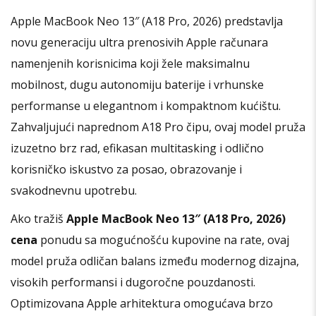
Apple MacBook Neo 13″ (A18 Pro, 2026) predstavlja
novu generaciju ultra prenosivih Apple računara
namenjenih korisnicima koji žele maksimalnu
mobilnost, dugu autonomiju baterije i vrhunske
performanse u elegantnom i kompaktnom kućištu.
Zahvaljujući naprednom A18 Pro čipu, ovaj model pruža
izuzetno brz rad, efikasan multitasking i odlično
korisničko iskustvo za posao, obrazovanje i
svakodnevnu upotrebu.
Ako tražiš
Apple MacBook Neo 13″ (A18 Pro, 2026)
cena
ponudu sa mogućnošću kupovine na rate, ovaj
model pruža odličan balans između modernog dizajna,
visokih performansi i dugoročne pouzdanosti.
Optimizovana Apple arhitektura omogućava brzo