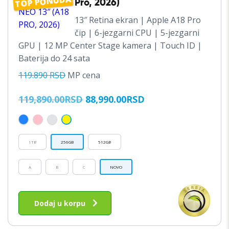
TOP PONUDA
Pro, 2026)
13″ Retina ekran | Apple A18 Pro
čip | 6-jezgarni CPU | 5-jezgarni
GPU | 12 MP Center Stage kamera | Touch ID |
Baterija do 24 sata
119.890 RSD
MP cena
ORIGINALNA
TRENUTNA
119,890.00
RSD
88,990.00
RSD
CENA
CENA
JE
JE:
BILA:
88,990.00RSD.
1TB
256GB
512GB
119,890.00RSD.
A
B
C
NOVO
Ovaj
proizvod
Dodaj u korpu
ima
više