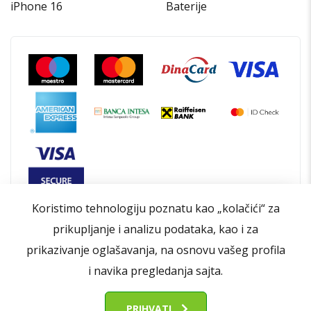
iPhone 16
Baterije
Koristimo tehnologiju poznatu kao „kolačići“ za
prikupljanje i analizu podataka, kao i za
prikazivanje oglašavanja, na osnovu vašeg profila
i navika pregledanja sajta.
Opšti uslovi poslovanja
Politika privatnosti
Politika kolačića
Kontakt
O nama
PRIHVATI