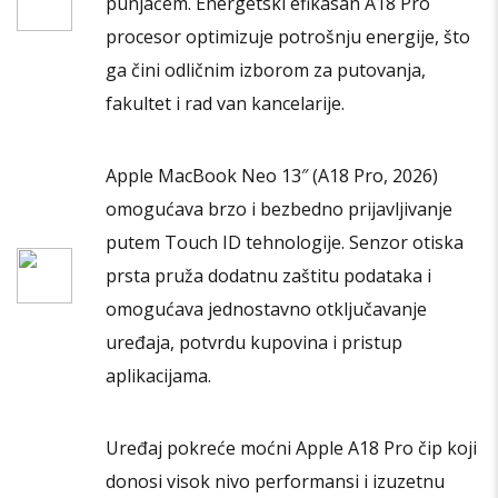
punjačem. Energetski efikasan A18 Pro
procesor optimizuje potrošnju energije, što
ga čini odličnim izborom za putovanja,
fakultet i rad van kancelarije.
Apple MacBook Neo 13″ (A18 Pro, 2026)
omogućava brzo i bezbedno prijavljivanje
putem Touch ID tehnologije. Senzor otiska
prsta pruža dodatnu zaštitu podataka i
omogućava jednostavno otključavanje
uređaja, potvrdu kupovina i pristup
aplikacijama.
Uređaj pokreće moćni Apple A18 Pro čip koji
donosi visok nivo performansi i izuzetnu