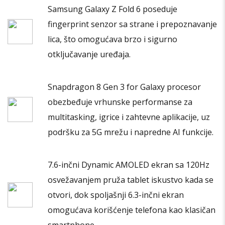
Samsung Galaxy Z Fold 6 poseduje
fingerprint senzor sa strane i prepoznavanje
lica, što omogućava brzo i sigurno
otključavanje uređaja.
Snapdragon 8 Gen 3 for Galaxy procesor
obezbeđuje vrhunske performanse za
multitasking, igrice i zahtevne aplikacije, uz
podršku za 5G mrežu i napredne AI funkcije.
7.6-inčni Dynamic AMOLED ekran sa 120Hz
osvežavanjem pruža tablet iskustvo kada se
otvori, dok spoljašnji 6.3-inčni ekran
omogućava korišćenje telefona kao klasičan