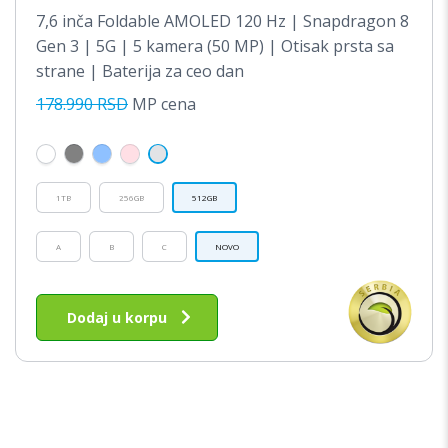
5.00
CENA
CEN
7,6 inča Foldable AMOLED 120 Hz | Snapdragon 8
OD 5
JE
JE:
Gen 3 | 5G | 5 kamera (50 MP) | Otisak prsta sa
BILA:
142,
strane | Baterija za ceo dan
178,990.00RSD.
178.990 RSD
MP cena
1TB
256GB
512GB
A
B
C
NOVO
Ovaj
proizvod
Dodaj u korpu
ima
više
varijanti.
Opcije
mogu