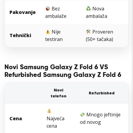
Bez
Nova
Pakovanje
ambalaže
ambalaža
Nije
Proveren
Tehnički
testiran
(50+ tačaka)
Novi Samsung Galaxy Z Fold 6 VS
Refurbished Samsung Galaxy Z Fold 6
Novi
Refurbished
telefon
Mnogo jeftinije
Cena
Najveća
od novog
cena