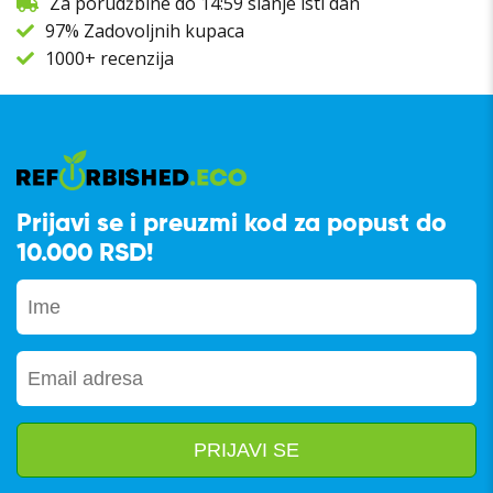
Za porudžbine do 14:59 slanje isti dan
97% Zadovoljnih kupaca
1000+ recenzija
Prijavi se i preuzmi kod za popust do
10.000 RSD!