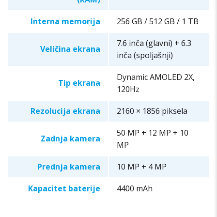
Interna memorija
256 GB / 512 GB / 1 TB
7.6 inča (glavni) + 6.3
Veličina ekrana
inča (spoljašnji)
Dynamic AMOLED 2X,
Tip ekrana
120Hz
Rezolucija ekrana
2160 × 1856 piksela
50 MP + 12 MP + 10
Zadnja kamera
MP
Prednja kamera
10 MP + 4 MP
Kapacitet baterije
4400 mAh