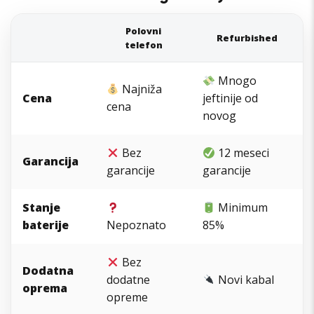
Polovni
Refurbished
telefon
Mnogo
Najniža
Cena
jeftinije od
cena
novog
Bez
12 meseci
Garancija
garancije
garancije
Stanje
Minimum
baterije
Nepoznato
85%
Bez
Dodatna
dodatne
Novi kabal
oprema
opreme