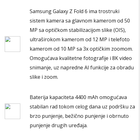
biti
Samsung Galaxy Z Fold 6 ima trostruki
izabrane
sistem kamera sa glavnom kamerom od 50
na
stranici
MP sa optičkom stabilizacijom slike (OIS),
proizvoda.
ultraširokom kamerom od 12 MP i telefoto
kamerom od 10 MP sa 3x optičkim zoomom.
Omogućava kvalitetne fotografije i 8K video
snimanje, uz napredne AI funkcije za obradu
slike i zoom.
Baterija kapaciteta 4400 mAh omogućava
stabilan rad tokom celog dana uz podršku za
brzo punjenje, bežično punjenje i obrnuto
punjenje drugih uređaja.