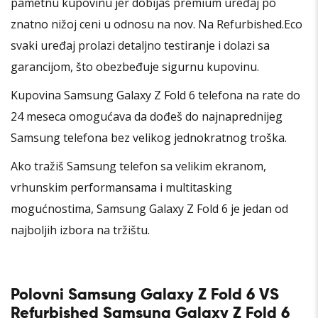
pametnu kupovinu jer dobijaš premium uređaj po
znatno nižoj ceni u odnosu na nov. Na Refurbished.Eco
svaki uređaj prolazi detaljno testiranje i dolazi sa
garancijom, što obezbeđuje sigurnu kupovinu.
Kupovina Samsung Galaxy Z Fold 6 telefona na rate do
24 meseca omogućava da dođeš do najnaprednijeg
Samsung telefona bez velikog jednokratnog troška.
Ako tražiš Samsung telefon sa velikim ekranom,
vrhunskim performansama i multitasking
mogućnostima, Samsung Galaxy Z Fold 6 je jedan od
najboljih izbora na tržištu.
Polovni Samsung Galaxy Z Fold 6 VS
Refurbished Samsung Galaxy Z Fold 6