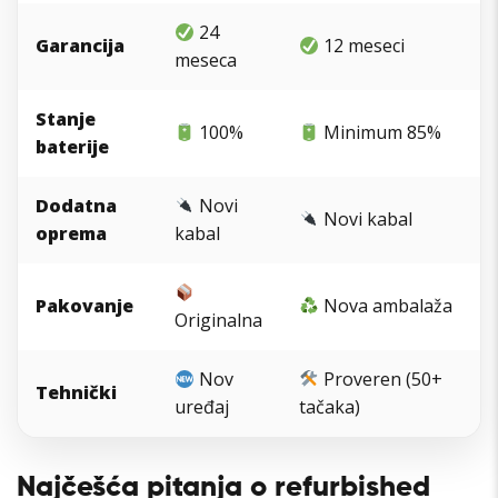
24
Garancija
12 meseci
meseca
Stanje
100%
Minimum 85%
baterije
Dodatna
Novi
Novi kabal
oprema
kabal
Pakovanje
Nova ambalaža
Originalna
Nov
Proveren (50+
Tehnički
uređaj
tačaka)
Najčešća pitanja o refurbished