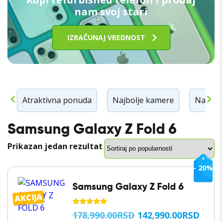
nam svoj stari
IZRAČUNAJ VREDNOST
n
Atraktivna ponuda
Najbolje kamere
Najbolj
Samsung Galaxy Z Fold 6
Prikazan jedan rezultat
- 20%
Samsung Galaxy Z Fold 6
AKCIJA
OCENJENO
ORIGINALNA
TRE
178,990.00
RSD
142,990.00
RSD
SA