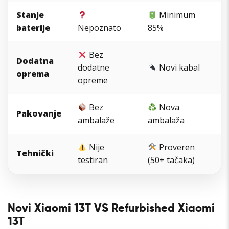
Stanje
Minimum
baterije
Nepoznato
85%
Bez
Dodatna
dodatne
Novi kabal
oprema
opreme
Bez
Nova
Pakovanje
ambalaže
ambalaža
Nije
Proveren
Tehnički
testiran
(50+ tačaka)
Novi Xiaomi 13T VS Refurbished Xiaomi
13T