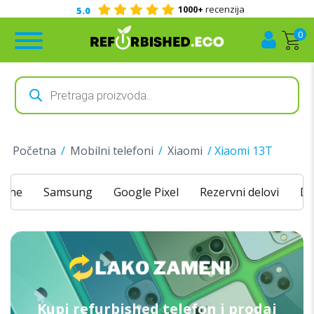
1000+
recenzija
Kontakt telef
0
Products
search
Početna
/
Mobilni telefoni
/
Xiaomi
/ Xiaomi 13T
hone
Samsung
Google Pixel
Rezervni delovi
Do
Kupi refurbished telefon i prodaj