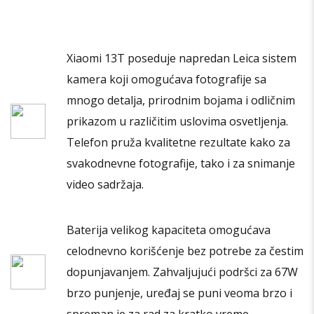
Opcije
mogu
biti
Xiaomi 13T poseduje napredan Leica sistem
izabrane
kamera koji omogućava fotografije sa
na
stranici
mnogo detalja, prirodnim bojama i odličnim
proizvoda.
prikazom u različitim uslovima osvetljenja.
Telefon pruža kvalitetne rezultate kako za
svakodnevne fotografije, tako i za snimanje
video sadržaja.
Baterija velikog kapaciteta omogućava
celodnevno korišćenje bez potrebe za čestim
dopunjavanjem. Zahvaljujući podršci za 67W
brzo punjenje, uređaj se puni veoma brzo i