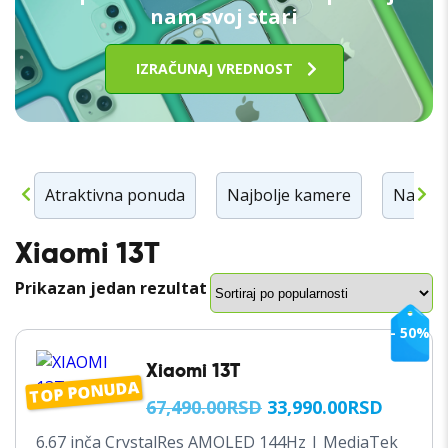
nam svoj stari
IZRAČUNAJ VREDNOST
n
Atraktivna ponuda
Najbolje kamere
Najbolj
Xiaomi 13T
Prikazan jedan rezultat
- 50%
Xiaomi 13T
TOP PONUDA
ORIGINALNA
TRENU
67,490.00
RSD
33,990.00
RSD
CENA
CENA
6.67 inča CrystalRes AMOLED 144Hz | MediaTek