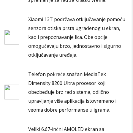
spreman je za rad za kratko vreme.
Xiaomi 13T podržava otključavanje pomoću
senzora otiska prsta ugrađenog u ekran,
kao i prepoznavanje lica. Obe opcije
omogućavaju brzo, jednostavno i sigurno
otključavanje uređaja.
Telefon pokreće snažan MediaTek
Dimensity 8200 Ultra procesor koji
obezbeđuje brz rad sistema, odlično
upravljanje više aplikacija istovremeno i
veoma dobre performanse u igrama.
Veliki 6.67-inčni AMOLED ekran sa