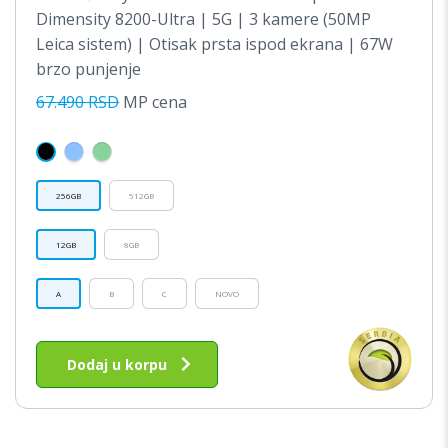
JE
JE:
Dimensity 8200-Ultra | 5G | 3 kamere (50MP
BILA:
33,990.
Leica sistem) | Otisak prsta ispod ekrana | 67W
brzo punjenje
67,490.00RSD.
67.490 RSD
MP cena
256GB
512GB
12GB
8GB
A
B
C
NOVO
Ovaj
proizvod
Dodaj u korpu
ima
više
varijanti.