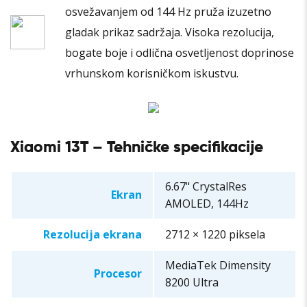
osvežavanjem od 144 Hz pruža izuzetno
gladak prikaz sadržaja. Visoka rezolucija,
bogate boje i odlična osvetljenost doprinose
vrhunskom korisničkom iskustvu.
Xiaomi 13T – Tehničke specifikacije
6.67" CrystalRes
Ekran
AMOLED, 144Hz
Rezolucija ekrana
2712 × 1220 piksela
MediaTek Dimensity
Procesor
8200 Ultra