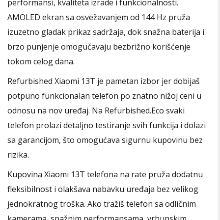
performansi, kvaliteta izrade i funkcionalnosti.
AMOLED ekran sa osvežavanjem od 144 Hz pruža
izuzetno gladak prikaz sadržaja, dok snažna baterija i
brzo punjenje omogućavaju bezbrižno korišćenje
tokom celog dana.
Refurbished Xiaomi 13T je pametan izbor jer dobijaš
potpuno funkcionalan telefon po znatno nižoj ceni u
odnosu na nov uređaj. Na Refurbished.Eco svaki
telefon prolazi detaljno testiranje svih funkcija i dolazi
sa garancijom, što omogućava sigurnu kupovinu bez
rizika.
Kupovina Xiaomi 13T telefona na rate pruža dodatnu
fleksibilnost i olakšava nabavku uređaja bez velikog
jednokratnog troška. Ako tražiš telefon sa odličnim
kamerama, snažnim performansama, vrhunskim