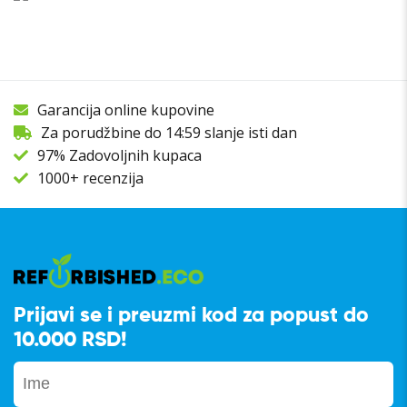
Garancija online kupovine
Za porudžbine do 14:59 slanje isti dan
97% Zadovoljnih kupaca
1000+ recenzija
Prijavi se i preuzmi kod za popust do
10.000 RSD!