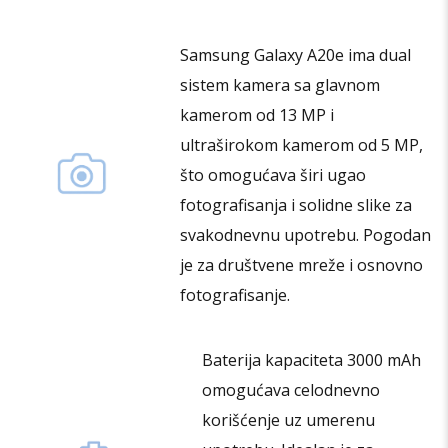
mogu
biti
Samsung Galaxy A20e ima dual
izabrane
sistem kamera sa glavnom
na
stranici
kamerom od 13 MP i
proizvoda.
ultraširokom kamerom od 5 MP,
što omogućava širi ugao
fotografisanja i solidne slike za
svakodnevnu upotrebu. Pogodan
je za društvene mreže i osnovno
fotografisanje.
Baterija kapaciteta 3000 mAh
omogućava celodnevno
korišćenje uz umerenu