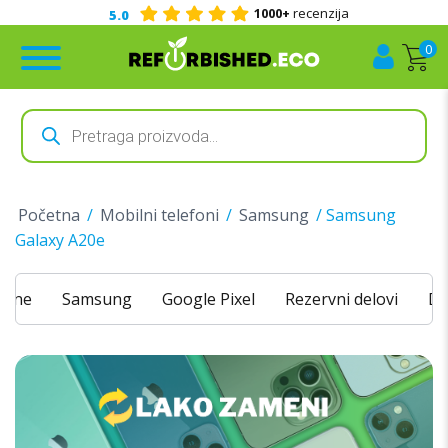
1000+
recenzija
5.0
0
Products
search
Početna
/
Mobilni telefoni
/
Samsung
/ Samsung
Galaxy A20e
hone
Samsung
Google Pixel
Rezervni delovi
Do