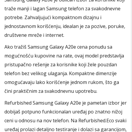
traže manji i lagan Samsung telefon za svakodnevne
potrebe. Zahvaljujući kompaktnom dizajnu i
jednostavnom korišćenju, idealan je za pozive, poruke,
društvene mreže i internet.
Ako tražiš Samsung Galaxy A20e cena ponudu sa
mogućnošću kupovine na rate, ovaj model predstavlja
pristupačno rešenje za korisnike koji žele pouzdan
telefon bez velikog ulaganja. Kompaktne dimenzije
omogućavaju lako korišćenje jednom rukom, što ga
čini praktičnim za svakodnevnu upotrebu.
Refurbished Samsung Galaxy A20e je pametan izbor jer
dobijaš potpuno funkcionalan uređaj po znatno nižoj
ceni u odnosu na nov telefon. Na Refurbished.Eco svaki
uređaj prolazi detaljno testiranje i dolazi sa garancijom,