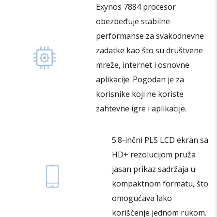
Exynos 7884 procesor
obezbeđuje stabilne
performanse za svakodnevne
zadatke kao što su društvene
mreže, internet i osnovne
aplikacije. Pogodan je za
korisnike koji ne koriste
zahtevne igre i aplikacije.
5.8-inčni PLS LCD ekran sa
HD+ rezolucijom pruža
jasan prikaz sadržaja u
kompaktnom formatu, što
omogućava lako
korišćenje jednom rukom.