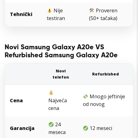
Nije
Proveren
Tehnički
testiran
(50+ tačaka)
Novi Samsung Galaxy A20e VS
Refurbished Samsung Galaxy A20e
Novi
Refurbished
telefon
Mnogo jeftinije
Cena
Najveća
od novog
cena
24
Garancija
12 meseci
meseca