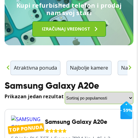
Kupi refurbished telefon i prodaj
nam svoj stari
IZRAČUNAJ VREDNOST
n
Atraktivna ponuda
Najbolje kamere
Najbolj
Samsung Galaxy A20e
Prikazan jedan rezultat
- 59%
Samsung Galaxy A20e
TOP PONUDA
OCENJENO