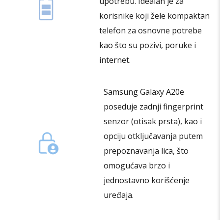
upotrebu. Idealan je za
korisnike koji žele kompaktan
telefon za osnovne potrebe
kao što su pozivi, poruke i
internet.
Samsung Galaxy A20e
poseduje zadnji fingerprint
senzor (otisak prsta), kao i
opciju otključavanja putem
prepoznavanja lica, što
omogućava brzo i
jednostavno korišćenje
uređaja.