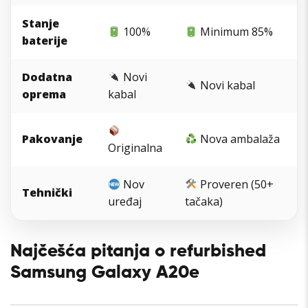
Stanje
100%
Minimum 85%
baterije
Dodatna
Novi
Novi kabal
oprema
kabal
Pakovanje
Nova ambalaža
Originalna
Nov
Proveren (50+
Tehnički
uređaj
tačaka)
Najčešća pitanja o refurbished
Samsung Galaxy A20e