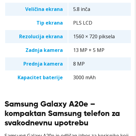
Veličina ekrana
5.8 inča
Tip ekrana
PLS LCD
Rezolucija ekrana
1560 × 720 piksela
Zadnja kamera
13 MP + 5 MP
Prednja kamera
8 MP
Kapacitet baterije
3000 mAh
Samsung Galaxy A20e –
kompaktan Samsung telefon za
svakodnevnu upotrebu
Samsung Galaxy A20e je odličan izbor za korisnike koji