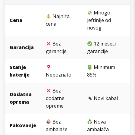
Mnogo
Najniža
Cena
jeftinije od
cena
novog
Bez
12 meseci
Garancija
garancije
garancije
Stanje
Minimum
baterije
Nepoznato
85%
Bez
Dodatna
dodatne
Novi kabal
oprema
opreme
Bez
Nova
Pakovanje
ambalaže
ambalaža