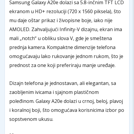
Samsung Galaxy A20e dolazi sa 5.8-inčnim TFT LCD
ekranom u HD+ rezoluciji (720 x 1560 piksela), što
mu daje oštar prikaz i živopisne boje, iako nije
AMOLED. Zahvaljujući Infinity-V dizajnu, ekran ima
mali „notch“ u obliku slova V, gde je smeštena
prednja kamera. Kompaktne dimenzije telefona
omogućavaju lako rukovanje jednom rukom, što je
prednost za one koji preferiraju manje uređaje.
Dizajn telefona je jednostavan, ali elegantan, sa
zaobljenim ivicama i sjajnom plastičnom
poleđinom. Galaxy A20e dolazi u crnoj, beloj, plavoj
i koralnoj boji, što omogućava korisnicima izbor po
sopstvenom ukusu.