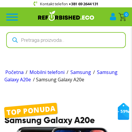
Kupovina u
prodavnici i online
0
Products
search
Početna
/
Mobilni telefoni
/
Samsung
/
Samsung
Galaxy A20e
/ Samsung Galaxy A20e
TOP PONUDA
- 59%
Samsung Galaxy A20e