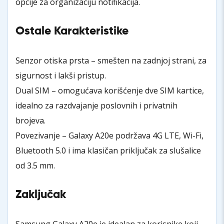
opcije za organizaciju notifikacija.
Ostale Karakteristike
Senzor otiska prsta – smešten na zadnjoj strani, za
sigurnost i lakši pristup.
Dual SIM – omogućava korišćenje dve SIM kartice,
idealno za razdvajanje poslovnih i privatnih
brojeva.
Povezivanje – Galaxy A20e podržava 4G LTE, Wi-Fi,
Bluetooth 5.0 i ima klasičan priključak za slušalice
od 3.5 mm.
Zaključak
Samsung Galaxy A20e je idealan za korisnike koji