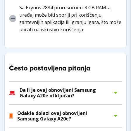
Sa Exynos 7884 procesorom i 3 GB RAM-a,
uređaj može biti sporiji pri korišćenju
zahtevnijih aplikacija ili igranju igara, što može
uticati na iskustvo korišćenja.
Često postavljena pitanja
Da li je ovaj obnovljeni Samsung
Galaxy A20e otključan?
Odakle dolazi ovaj obnovljeni
Samsung Galaxy A20e?