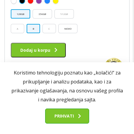
JE
JE:
BILA:
42,990.00RSD.
128GB
256GB
512GB
102,490.00RSD.
A
B
C
NOVO
Dodaj u korpu
Ovaj
proizvod
Koristimo tehnologiju poznatu kao „kolačići“ za
ima
prikupljanje i analizu podataka, kao i za
više
varijanti.
prikazivanje oglašavanja, na osnovu vašeg profila
- 63%
Opcije
i navika pregledanja sajta.
mogu
biti
AKCIJA
PRIHVATI
izabrane
na