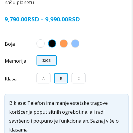
našu planetu
Raspon
9,790.00
RSD
–
9,990.00
RSD
cena:
od
9,790.00RSD
Boja
do
9,990.00RSD
Memorija
32GB
Klasa
A
B
C
B klasa: Telefon ima manje estetske tragove
korišćenja poput sitnih ogrebotina, ali radi
savršeno i potpuno je funkcionalan. Saznaj više o
klasama