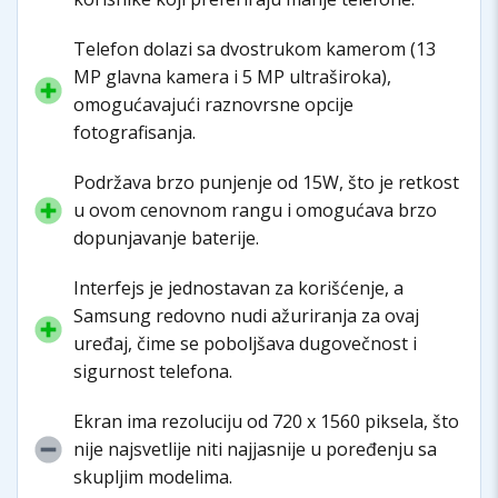
Telefon dolazi sa dvostrukom kamerom (13
MP glavna kamera i 5 MP ultraširoka),
omogućavajući raznovrsne opcije
fotografisanja.
Podržava brzo punjenje od 15W, što je retkost
u ovom cenovnom rangu i omogućava brzo
dopunjavanje baterije.
Interfejs je jednostavan za korišćenje, a
Samsung redovno nudi ažuriranja za ovaj
uređaj, čime se poboljšava dugovečnost i
sigurnost telefona.
Ekran ima rezoluciju od 720 x 1560 piksela, što
nije najsvetlije niti najjasnije u poređenju sa
skupljim modelima.