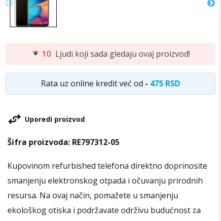
10
Ljudi koji sada gledaju ovaj proizvod!
Rata uz online kredit već od
-
475 RSD
Uporedi proizvod
Šifra proizvoda:
RE797312-05
Kupovinom refurbished telefona direktno doprinosite
smanjenju elektronskog otpada i očuvanju prirodnih
resursa. Na ovaj način, pomažete u smanjenju
ekološkog otiska i podržavate održivu budućnost za