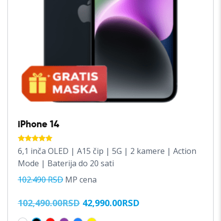
iPhone 14
OCENJENO
6,1 inča OLED | A15 čip | 5G | 2 kamere | Action
SA
5.00
Mode | Baterija do 20 sati
OD 5
102.490 RSD
MP cena
ORIGINALNA
TRENUTNA
102,490.00
RSD
42,990.00
RSD
CENA
CENA