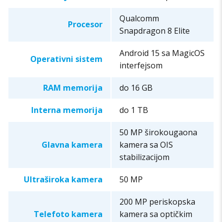
Qualcomm
Procesor
Snapdragon 8 Elite
Android 15 sa MagicOS
Operativni sistem
interfejsom
RAM memorija
do 16 GB
Interna memorija
do 1 TB
50 MP širokougaona
Glavna kamera
kamera sa OIS
stabilizacijom
Ultraširoka kamera
50 MP
200 MP periskopska
Telefoto kamera
kamera sa optičkim