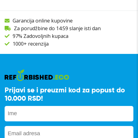
Garancija online kupovine
Za porudžbine do 14:59 slanje isti dan
97% Zadovoljnih kupaca
1000+ recenzija
Prijavi se i preuzmi kod za popust do
10.000 RSD!