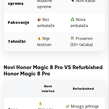
dodatne
Novi kabal
oprema
opreme
Bez
Nova
Pakovanje
ambalaže
ambalaža
Nije
Proveren
Tehnički
testiran
(50+ tačaka)
Novi Honor Magic 8 Pro VS Refurbished
Honor Magic 8 Pro
Novi
Refurbished
telefon
Mnogo jeftinije