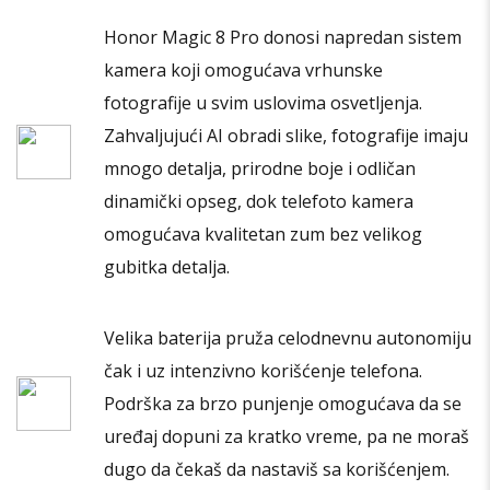
biti
Honor Magic 8 Pro donosi napredan sistem
izabrane
kamera koji omogućava vrhunske
na
stranici
fotografije u svim uslovima osvetljenja.
proizvoda.
Zahvaljujući AI obradi slike, fotografije imaju
mnogo detalja, prirodne boje i odličan
dinamički opseg, dok telefoto kamera
omogućava kvalitetan zum bez velikog
gubitka detalja.
Velika baterija pruža celodnevnu autonomiju
čak i uz intenzivno korišćenje telefona.
Podrška za brzo punjenje omogućava da se
uređaj dopuni za kratko vreme, pa ne moraš
dugo da čekaš da nastaviš sa korišćenjem.