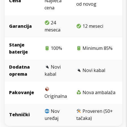
Cena
Najveća
od novog
cena
24
Garancija
12 meseci
meseca
Stanje
100%
Minimum 85%
baterije
Dodatna
Novi
Novi kabal
oprema
kabal
Pakovanje
Nova ambalaža
Originalna
Nov
Proveren (50+
Tehnički
uređaj
tačaka)