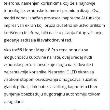
telefona, namenjen korisnicima koji žele najnovije
tehnologije, vrhunske kamere i premium dizajn. Ovaj
model donosi snažan procesor, napredne AI funkcije i
impresivan ekran koji pruža izuzetno iskustvo prilikom
korišćenja telefona, bilo da je u pitanju fotografisanje,
gledanje sadržaja ili svakodnevni rad.
Ako tražiš Honor Magic 8 Pro cena ponudu sa
mogućnošću kupovine na rate, ovaj uređaj nudi
vrhunske performanse koje mogu da zadovolje i
najzahtevnije korisnike. Napredni OLED ekran sa
visokom stopom osvežavanja omogućava izuzetno
gladak prikaz, dok baterija velikog kapaciteta i brzo
punjenje obezbeđuju dugotrajnu autonomiju tokom
celog dana.