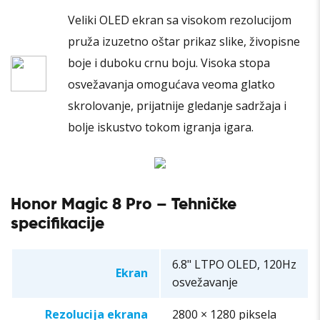
Veliki OLED ekran sa visokom rezolucijom
pruža izuzetno oštar prikaz slike, živopisne
boje i duboku crnu boju. Visoka stopa
osvežavanja omogućava veoma glatko
skrolovanje, prijatnije gledanje sadržaja i
bolje iskustvo tokom igranja igara.
Honor Magic 8 Pro – Tehničke
specifikacije
6.8" LTPO OLED, 120Hz
Ekran
osvežavanje
Rezolucija ekrana
2800 × 1280 piksela