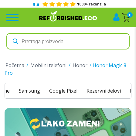
1000+
recenzija
Kont
0
Products
search
Početna
/
Mobilni telefoni
/
Honor
/ Honor Magic 8
Pro
hone
Samsung
Google Pixel
Rezervni delovi
Do