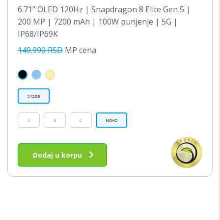
CENA
CEN
6.71" OLED 120Hz | Snapdragon 8 Elite Gen 5 |
JE
JE:
200 MP | 7200 mAh | 100W punjenje | 5G |
BILA:
109,
IP68/IP69K
149,990.00RSD.
149.990 RSD
MP cena
512GB
A
B
C
NOVO
Ovaj
proizvod
Dodaj u korpu
ima
više
varijanti.
Opcije
mogu