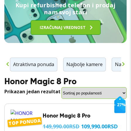
Kupi refurbished telefon i prodaj
nam svoj stari
IZRAČUNAJ VREDNOST
n
Atraktivna ponuda
Najbolje kamere
Najbolj
Honor Magic 8 Pro
Prikazan jedan rezultat
- 27%
Honor Magic 8 Pro
TOP PONUDA
ORIGINALNA
TRE
149,990.00
RSD
109,990.00
RSD