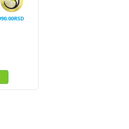
Samsung Galax
Samsung Galax
IGINALNA
TRENUTNA
990.00
RSD
Samsung Galax
NA
CENA
Samsung Galaxy
JE:
Samsung Galax
A:
11,990.00RSD.
990.00RSD.
Ovaj
proizvod
ima
više
varijanti.
Opcije
mogu
biti
izabrane