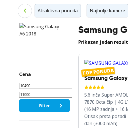
Veliki ekran
Atraktivna ponuda
Najbolje kamere
Samsung Ga
Prikazan jedan rezul
TOP PONUDA
Cena
Samsung Galaxy
Minimalna
OCENJENO
5.6 inča Super AMO
cena
Maksimalna
SA
5.00
7870 Octa čip | 4G 
cena
OD 5
Filter
(16 MP zadnja + 16 
Otisak prsta pozadi 
dan (3000 mAh)