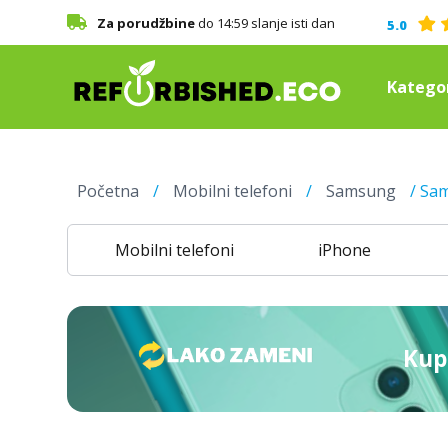
Za porudžbine
do 14:59 slanje isti dan
5.0
Kategor
Početna
/
Mobilni telefoni
/
Samsung
/ Sam
Mobilni telefoni
iPhone
Kupi