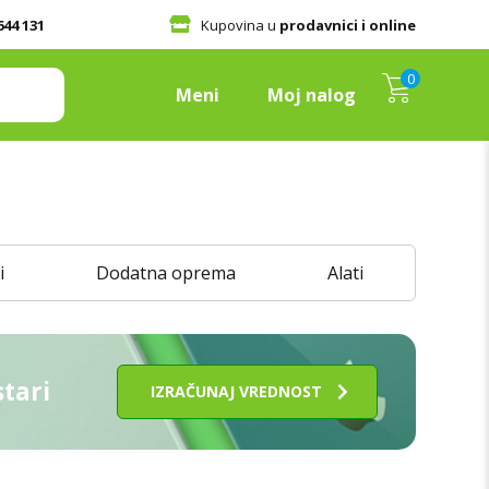
644 131
Kupovina u
prodavnici i online
0
Meni
Moj nalog
y A02S
Samsung Galaxy A72
y A03
Samsung Galaxy J5 2017
 A03s
Samsung Galaxy S10e
i
Dodatna oprema
Alati
y A05
Samsung Galaxy S21
 A05s
Samsung Galaxy S22 Ultra
y A06
Samsung Galaxy S23 FE
y A07
Samsung Galaxy S23 Ultra
stari
IZRAČUNAJ VREDNOST
y A10
Samsung Galaxy S24
y A12
Samsung Galaxy S24 FE
 A13 4G
Samsung Galaxy S24 Plus