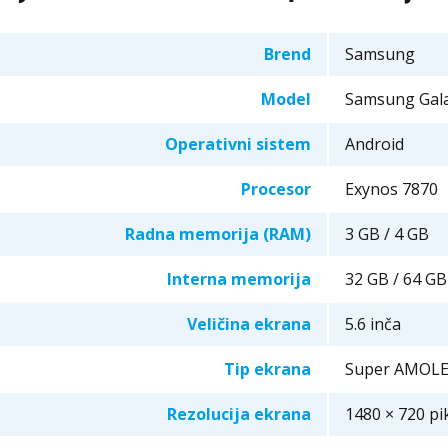
Brend
Samsung
Model
Samsung Gala
Operativni sistem
Android
Procesor
Exynos 7870
Radna memorija (RAM)
3 GB / 4 GB
Interna memorija
32 GB / 64 GB
Veličina ekrana
5.6 inča
Tip ekrana
Super AMOL
Rezolucija ekrana
1480 × 720 pi