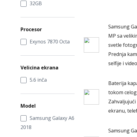
32GB
Samsung Gal
Procesor
MP sa velik
Exynos 7870 Octa
svetle fotogr
Prednja kame
selfije i vide
Velicina ekrana
5.6 inča
Baterija ka
tokom celog
Zahvaljujuć
Model
ekranu, tel
Samsung Galaxy A6
2018
Samsung Gal