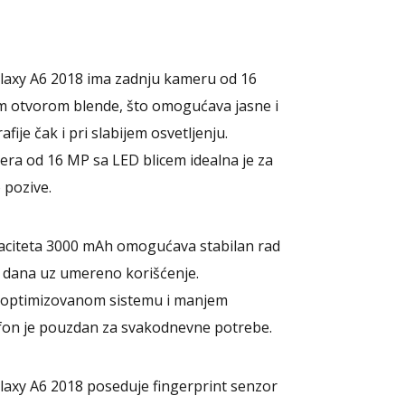
na
stranici
proizvoda.
axy A6 2018 ima zadnju kameru od 16
im otvorom blende, što omogućava jasne i
afije čak i pri slabijem osvetljenju.
ra od 16 MP sa LED blicem idealna je za
o pozive.
paciteta 3000 mAh omogućava stabilan rad
 dana uz umereno korišćenje.
i optimizovanom sistemu i manjem
efon je pouzdan za svakodnevne potrebe.
axy A6 2018 poseduje fingerprint senzor