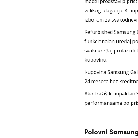
model predstavlja prist
velikog ulaganja. Komp
izborom za svakodnev
Refurbished Samsung G
funkcionalan uređaj po
svaki uređaj prolazi de
kupovinu.
Kupovina Samsung Galax
24 meseca bez kreditne 
Ako tražiš kompaktan 
performansama po prist
Polovni Samsung