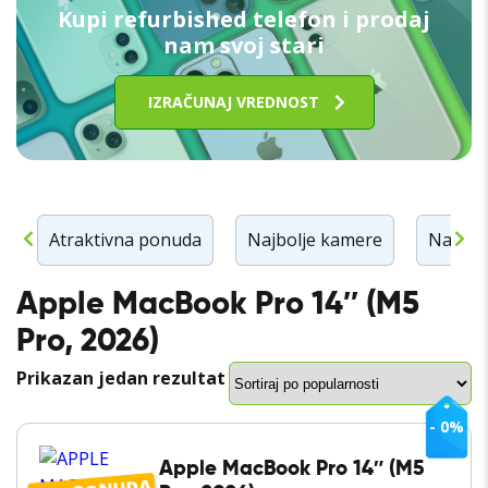
Kupi refurbished telefon i prodaj
nam svoj stari
IZRAČUNAJ VREDNOST
n
Atraktivna ponuda
Najbolje kamere
Najbolj
Apple MacBook Pro 14″ (M5
Pro, 2026)
Prikazan jedan rezultat
- 0%
Apple MacBook Pro 14″ (M5