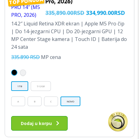
TOP PONUDA
Pro, 2026)
ORIGINALNA
TRE
335,890.00
RSD
334,990.00
RSD
CENA
CEN
14.2″ Liquid Retina XDR ekran | Apple M5 Pro čip
JE
JE:
| Do 14-jezgarni CPU | Do 20-jezgarni GPU | 12
BILA:
334,
MP Center Stage kamera | Touch ID | Baterija do
24 sata
335,890.00RSD.
335.890 RSD
MP cena
1TB
512GB
A
B
C
NOVO
Ovaj
proizvod
Dodaj u korpu
ima
više