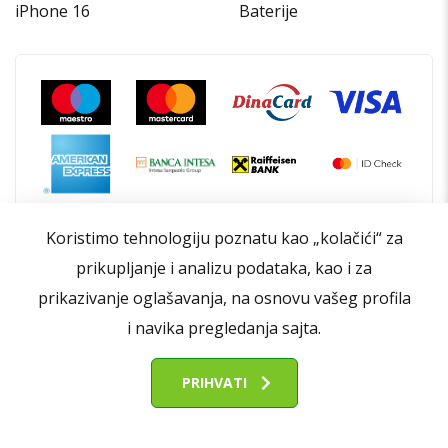
iPhone 16
Baterije
Koristimo tehnologiju poznatu kao „kolačići“ za
prikupljanje i analizu podataka, kao i za
prikazivanje oglašavanja, na osnovu vašeg profila
i navika pregledanja sajta.
PRIHVATI
Opšti uslovi poslovanja
Politika privatnosti
FIlteri
Politika kolačića
Kontakt
O nama