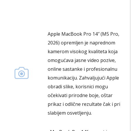
varijanti.
Opcije
mogu
biti
Apple MacBook Pro 14″ (M5 Pro,
izabrane
2026) opremljen je naprednom
na
stranici
kamerom visokog kvaliteta koja
proizvoda.
omogućava jasne video pozive,
online sastanke i profesionalnu
komunikaciju. Zahvaljujući Apple
obradi slike, korisnici mogu
očekivati prirodne boje, oštar
prikaz i odlične rezultate čak i pri
slabijem osvetljenju.