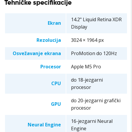
Tehničke specifikacije
14.2" Liquid Retina XDR
Ekran
Display
Rezolucija
3024 × 1964 px
Osvežavanje ekrana
ProMotion do 120Hz
Procesor
Apple M5 Pro
do 18-jezgarni
CPU
procesor
do 20-jezgarni grafički
GPU
procesor
16-jezgarni Neural
Neural Engine
Engine