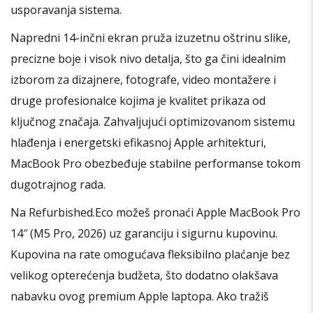
usporavanja sistema.
Napredni 14-inčni ekran pruža izuzetnu oštrinu slike,
precizne boje i visok nivo detalja, što ga čini idealnim
izborom za dizajnere, fotografe, video montažere i
druge profesionalce kojima je kvalitet prikaza od
ključnog značaja. Zahvaljujući optimizovanom sistemu
hlađenja i energetski efikasnoj Apple arhitekturi,
MacBook Pro obezbeđuje stabilne performanse tokom
dugotrajnog rada.
Na Refurbished.Eco možeš pronaći Apple MacBook Pro
14″ (M5 Pro, 2026) uz garanciju i sigurnu kupovinu.
Kupovina na rate omogućava fleksibilno plaćanje bez
velikog opterećenja budžeta, što dodatno olakšava
nabavku ovog premium Apple laptopa. Ako tražiš