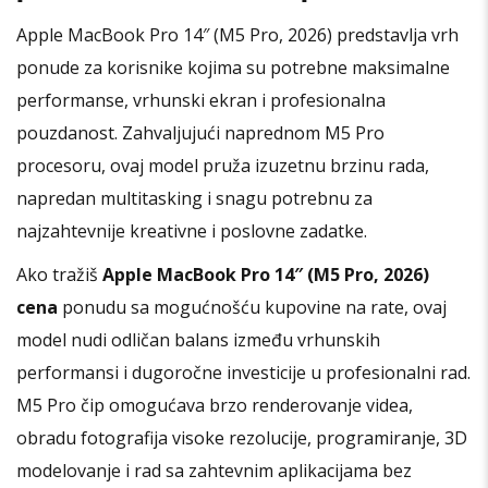
Apple MacBook Pro 14″ (M5 Pro, 2026) predstavlja vrh
ponude za korisnike kojima su potrebne maksimalne
performanse, vrhunski ekran i profesionalna
pouzdanost. Zahvaljujući naprednom M5 Pro
procesoru, ovaj model pruža izuzetnu brzinu rada,
napredan multitasking i snagu potrebnu za
najzahtevnije kreativne i poslovne zadatke.
Ako tražiš
Apple MacBook Pro 14″ (M5 Pro, 2026)
cena
ponudu sa mogućnošću kupovine na rate, ovaj
model nudi odličan balans između vrhunskih
performansi i dugoročne investicije u profesionalni rad.
M5 Pro čip omogućava brzo renderovanje videa,
obradu fotografija visoke rezolucije, programiranje, 3D
modelovanje i rad sa zahtevnim aplikacijama bez