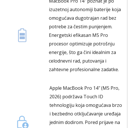
MacBook Pro 14″ poznat je po
izuzetnoj autonomiji baterije koja
omogućava dugotrajan rad bez
potrebe za čestim punjenjem.
Energetski efikasan M5 Pro
procesor optimizuje potrošnju
energije, što ga čini idealnim za
celodnevni rad, putovanja i
zahtevne profesionalne zadatke.
Apple MacBook Pro 14″ (M5 Pro,
2026) podržava Touch ID
tehnologiju koja omogućava brzo
i bezbedno otključavanje uređaja
jednim dodirom. Pored prijave na