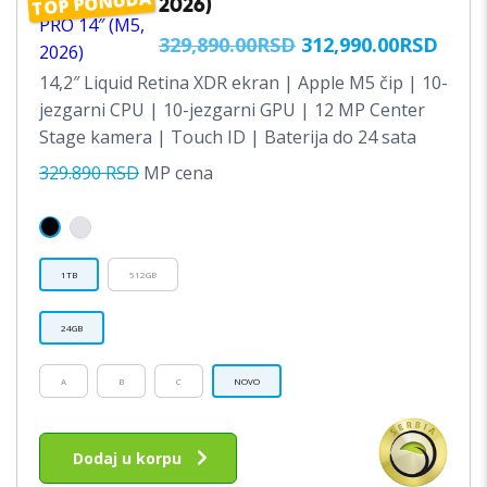
TOP PONUDA
2026)
ORIGINALNA
TRE
329,890.00
RSD
312,990.00
RSD
CENA
CEN
14,2″ Liquid Retina XDR ekran | Apple M5 čip | 10-
JE
JE:
jezgarni CPU | 10-jezgarni GPU | 12 MP Center
BILA:
312,
Stage kamera | Touch ID | Baterija do 24 sata
329,890.00RSD.
329.890 RSD
MP cena
1TB
512GB
24GB
A
B
C
NOVO
Ovaj
proizvod
Dodaj u korpu
ima