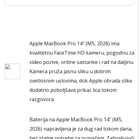
više
varijanti.
Opcije
mogu
biti
Apple MacBook Pro 14″ (M5, 2026) ima
izabrane
kvalitetnu FaceTime HD kameru, pogodnu za
na
stranici
video pozive, online sastanke i rad na daljinu.
proizvoda.
Kamera pruža jasnu sliku u dobrim
svetlosnim uslovima, dok Apple obrada slike
dodatno poboljšava prikaz lica tokom
razgovora.
Baterija na Apple MacBook Pro 14″ (M5,
2026) napravljena je za dug rad tokom dana,
bez stalne potrebe za punjačem. Zahvaljujući