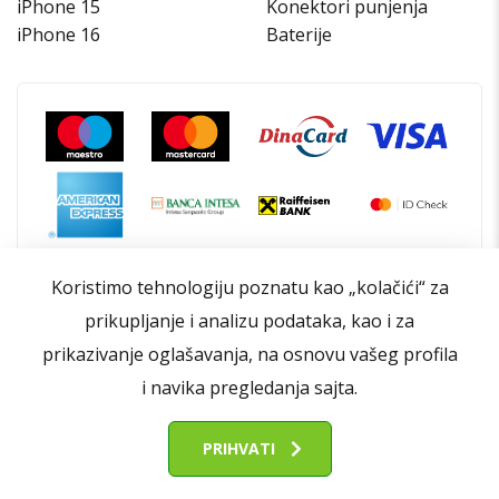
iPhone 15
Konektori punjenja
iPhone 16
Baterije
Koristimo tehnologiju poznatu kao „kolačići“ za
prikupljanje i analizu podataka, kao i za
prikazivanje oglašavanja, na osnovu vašeg profila
i navika pregledanja sajta.
PRIHVATI
Opšti uslovi poslovanja
Politika privatnosti
FIlteri
Politika kolačića
Kontakt
O nama