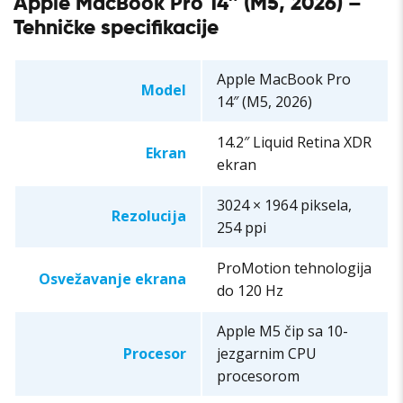
Apple MacBook Pro 14″ (M5, 2026) –
Tehničke specifikacije
Apple MacBook Pro
Model
14″ (M5, 2026)
14.2″ Liquid Retina XDR
Ekran
ekran
3024 × 1964 piksela,
Rezolucija
254 ppi
ProMotion tehnologija
Osvežavanje ekrana
do 120 Hz
Apple M5 čip sa 10-
Procesor
jezgarnim CPU
procesorom