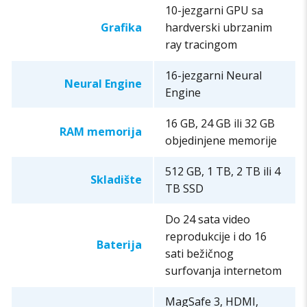
10-jezgarni GPU sa
Grafika
hardverski ubrzanim
ray tracingom
16-jezgarni Neural
Neural Engine
Engine
16 GB, 24 GB ili 32 GB
RAM memorija
objedinjene memorije
512 GB, 1 TB, 2 TB ili 4
Skladište
TB SSD
Do 24 sata video
reprodukcije i do 16
Baterija
sati bežičnog
surfovanja internetom
MagSafe 3, HDMI,