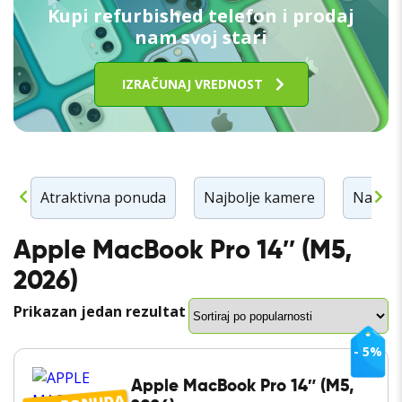
Kupi refurbished telefon i prodaj
nam svoj stari
IZRAČUNAJ VREDNOST
n
Atraktivna ponuda
Najbolje kamere
Najbolj
Apple MacBook Pro 14″ (M5,
2026)
Prikazan jedan rezultat
- 5%
Apple MacBook Pro 14″ (M5,