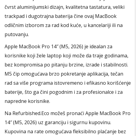
čvrst aluminijumski dizajn, kvalitetna tastatura, veliki
trackpad i dugotrajna baterija čine ovaj MacBook
odličnim izborom za rad kod kuće, u kancelariji ili na
putovanju.
Apple MacBook Pro 14″ (M5, 2026) je idealan za
korisnike koji žele laptop koji može da traje godinama,
bez kompromisa po pitanju brzine, izrade i stabilnosti.
M5 čip omogućava brzo pokretanje aplikacija, tečan
rad sa više programa istovremeno i efikasno korišćenje
baterije, što ga čini pogodnim i za profesionalce i za
napredne korisnike.
Na Refurbished.Eco možeš pronaći Apple MacBook Pro
14″ (M5, 2026) uz garanciju i sigurnu kupovinu.
Kupovina na rate omogućava fleksibilno plaćanje bez