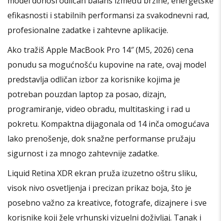
model donosi odličan balans između brzine, energetske
efikasnosti i stabilnih performansi za svakodnevni rad,
profesionalne zadatke i zahtevne aplikacije.
Ako tražiš Apple MacBook Pro 14″ (M5, 2026) cena
ponudu sa mogućnošću kupovine na rate, ovaj model
predstavlja odličan izbor za korisnike kojima je
potreban pouzdan laptop za posao, dizajn,
programiranje, video obradu, multitasking i rad u
pokretu. Kompaktna dijagonala od 14 inča omogućava
lako prenošenje, dok snažne performanse pružaju
sigurnost i za mnogo zahtevnije zadatke.
Liquid Retina XDR ekran pruža izuzetno oštru sliku,
visok nivo osvetljenja i precizan prikaz boja, što je
posebno važno za kreativce, fotografe, dizajnere i sve
korisnike koji žele vrhunski vizuelni doživljaj. Tanak i