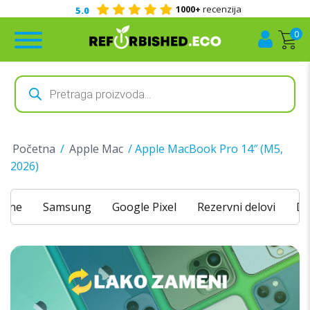
1000+
recenzija
5.0
0
Products
search
Početna
/
Apple Mac
/ Apple MacBook Pro 14″ (M5,
2026)
hone
Samsung
Google Pixel
Rezervni delovi
Do