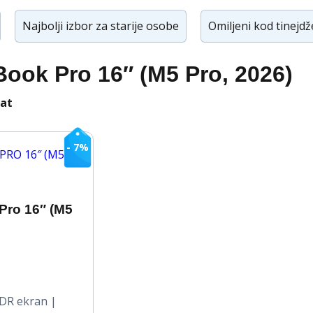
Najbolji izbor za starije osobe
Omiljeni kod tinejd
ook Pro 16″ (M5 Pro, 2026)
tat
- 7%
Pro 16″ (M5
SPON
NA:
XDR ekran |