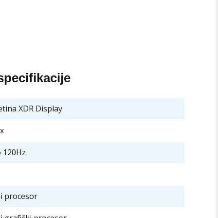
pecifikacije
Retina XDR Display
x
o 120Hz
i procesor