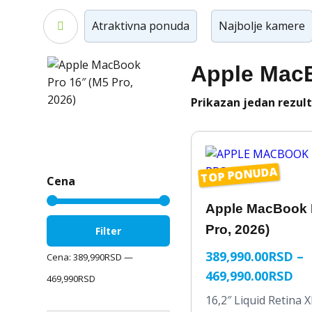
Veliki ekran
Atraktivna ponuda
Najbolje kamere
Apple MacB
Prikazan jedan rezul
TOP PONUDA
Cena
Apple MacBook 
Minimalna
Maksimalna
Pro, 2026)
Filter
cena
cena
389,990.00
RSD
–
Cena:
389,990RSD
—
RA
469,990.00
RSD
469,990RSD
CE
16,2″ Liquid Retina 