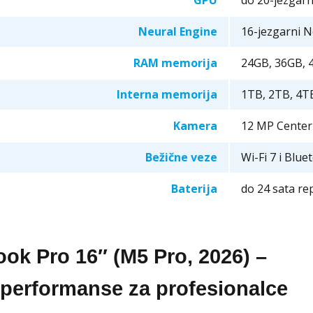
GPU
do 20-jezgarn
Neural Engine
16-jezgarni N
RAM memorija
24GB, 36GB, 
Interna memorija
1TB, 2TB, 4TB
Kamera
12 MP Center
Bežične veze
Wi-Fi 7 i Blue
Baterija
do 24 sata re
ok Pro 16″ (M5 Pro, 2026) –
performanse za profesionalce