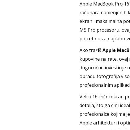
Apple MacBook Pro 16″ 
računara namenjenih k
ekran i maksimalna po
M5 Pro procesoru, ovaj
potrebnu za najzahtevni
Ako tražiš
Apple MacBo
kupovine na rate, ovaj
dugoročne investicije 
obradu fotografija viso
profesionalnim aplikac
Veliki 16-inčni ekran pr
detalja, što ga čini id
profesionalce kojima je
Apple arhitekturi i op