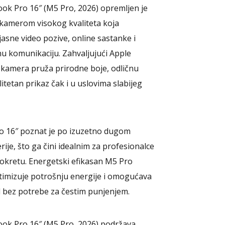
ok Pro 16″ (M5 Pro, 2026) opremljen je
amerom visokog kvaliteta koja
sne video pozive, online sastanke i
u komunikaciju. Zahvaljujući Apple
, kamera pruža prirodne boje, odličnu
litetan prikaz čak i u uslovima slabijeg
 16″ poznat je po izuzetno dugom
rije, što ga čini idealnim za profesionalce
pokretu. Energetski efikasan M5 Pro
timizuje potrošnju energije i omogućava
d bez potrebe za čestim punjenjem.
ok Pro 16″ (M5 Pro, 2026) podržava