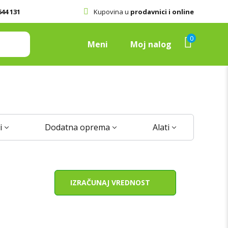
644 131
Kupovina u
prodavnici i online
0
Meni
Moj nalog
i
Dodatna oprema
Alati
stari
IZRAČUNAJ VREDNOST