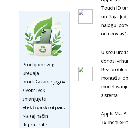
Touch ID teh
uređaja. Jed
nalogu, potvr
od neovlašć
U srcu uređa
donosi vrhu
Prodajom svog
Bez problema
uređaja
montažu, obr
produžavate njegov
modelovanje 
životni vek i
sistema.
smanjujete
elektronski otpad.
Apple MacBoo
Na taj način
16-inčni ekr
doprinosite