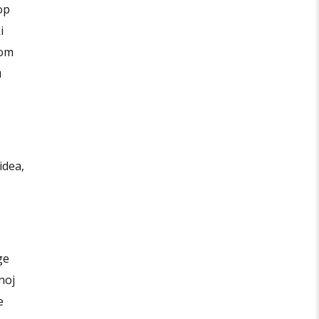
op
i
nom
u
idea,
ge
noj
e