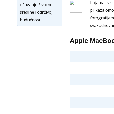
bojama i vi
očuvanju životne
prikaza omo
sredine i održivoj
fotografijam
budućnosti.
svakodnevni
Apple MacBook