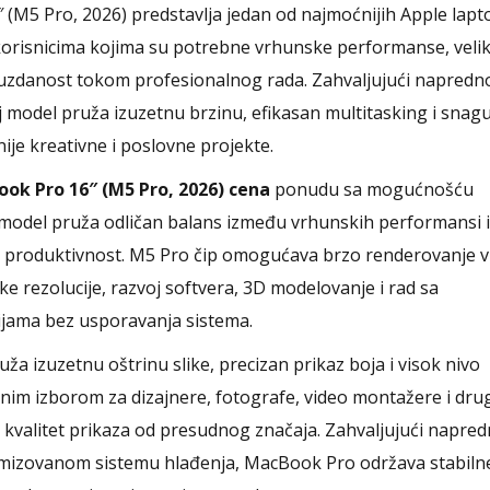
(M5 Pro, 2026) predstavlja jedan od najmoćnijih Apple lapt
orisnicima kojima su potrebne vrhunske performanse, velik
uzdanost tokom profesionalnog rada. Zahvaljujući napred
 model pruža izuzetnu brzinu, efikasan multitasking i snag
je kreativne i poslovne projekte.
ok Pro 16″ (M5 Pro, 2026) cena
ponudu sa mogućnošću
 model pruža odličan balans između vrhunskih performansi i
u produktivnost. M5 Pro čip omogućava brzo renderovanje v
ke rezolucije, razvoj softvera, 3D modelovanje i rad sa
ijama bez usporavanja sistema.
uža izuzetnu oštrinu slike, precizan prikaz boja i visok nivo
ealnim izborom za dizajnere, fotografe, video montažere i dru
 kvalitet prikaza od presudnog značaja. Zahvaljujući napred
timizovanom sistemu hlađenja, MacBook Pro održava stabiln