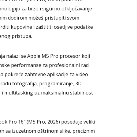
nologiju za brzo i sigurno otključavanje
nim dodirom možeš pristupiti svom
diti kupovine i zaštititi osetljive podatke
enog pristupa.
ja nalazi se Apple M5 Pro procesor koji
nske performanse za profesionalni rad.
 pokreće zahtevne aplikacije za video
adu fotografija, programiranje, 3D
i multitasking uz maksimalnu stabilnost
k Pro 16″ (M5 Pro, 2026) poseduje veliki
an sa izuzetnom oštrinom slike, preciznim