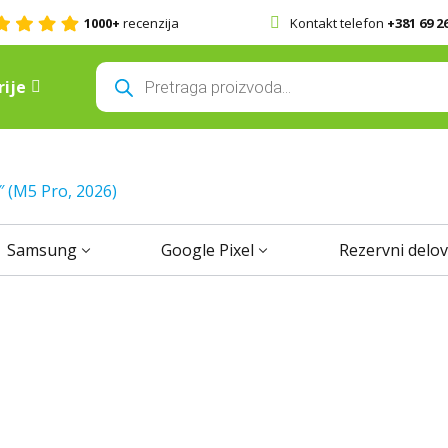
1000+
recenzija
Kontakt telefon
+381 69 2
Products
search
ije
 (M5 Pro, 2026)
Samsung
Google Pixel
Rezervni delov
 refurbished telefon i prodaj nam svoj 