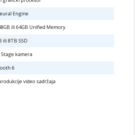
i grafički procesor
eural Engine
48GB ili 64GB Unified Memory
 ili 8TB SSD
 Stage kamera
tooth 6
produkcije video sadržaja