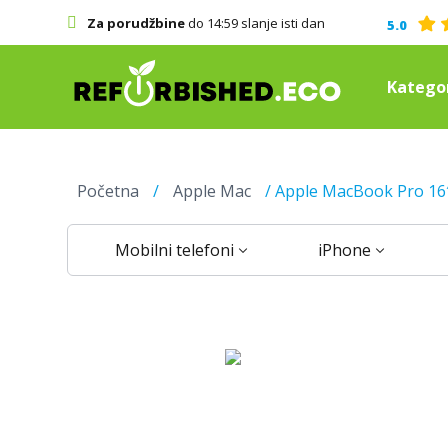
Za porudžbine
do 14:59 slanje isti dan
5.0
Kategor
Početna
/
Apple Mac
/ Apple MacBook Pro 16″
Mobilni telefoni
iPhone
Kupi