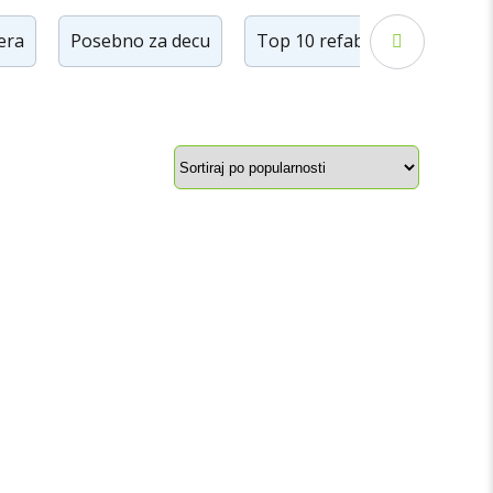
žera
Posebno za decu
Top 10 refabrikovanih iPhon