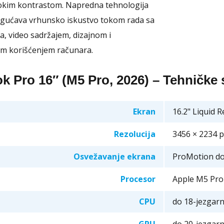
sokim kontrastom. Napredna tehnologija
gućava vrhunsko iskustvo tokom rada sa
a, video sadržajem, dizajnom i
m korišćenjem računara.
 Pro 16″ (M5 Pro, 2026) – Tehničke s
Ekran
16.2" Liquid 
Rezolucija
3456 × 2234 p
Osvežavanje ekrana
ProMotion d
Procesor
Apple M5 Pro
CPU
do 18-jezgarn