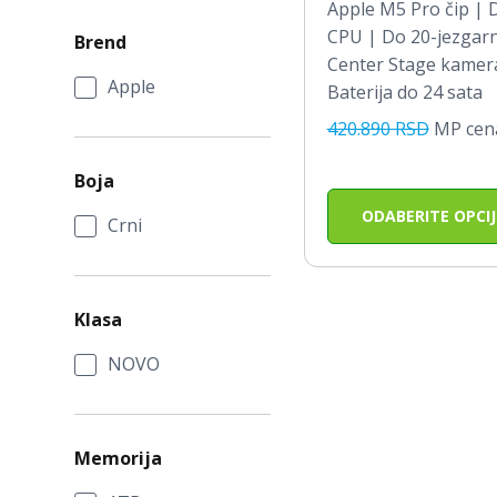
OD
Apple M5 Pro čip | 
38
CPU | Do 20-jezgar
Brend
Center Stage kamera
DO
Apple
Baterija do 24 sata
46
420.890 RSD
MP cen
Boja
ODABERITE OPCIJ
Crni
Klasa
NOVO
Memorija