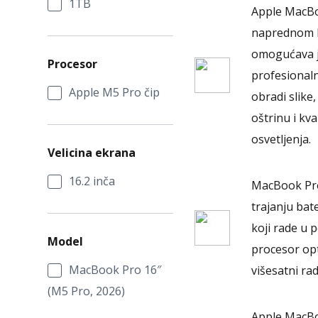
1TB
Apple MacBo
naprednom k
omogućava ja
Procesor
profesionaln
Apple M5 Pro čip
obradi slike
oštrinu i kva
osvetljenja.
Velicina ekrana
16.2 inča
MacBook Pro
trajanju bate
koji rade u 
Model
procesor op
MacBook Pro 16″
višesatni ra
(M5 Pro, 2026)
Apple MacBo