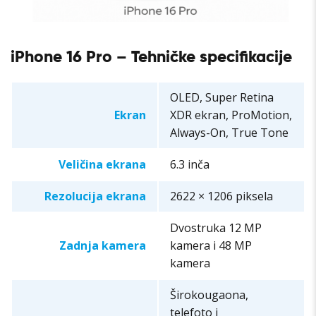
iPhone 16 Pro – Tehničke specifikacije
OLED, Super Retina
Ekran
XDR ekran, ProMotion,
Always-On, True Tone
Veličina ekrana
6.3 inča
Rezolucija ekrana
2622 × 1206 piksela
Dvostruka 12 MP
Zadnja kamera
kamera i 48 MP
kamera
Širokougaona,
telefoto i