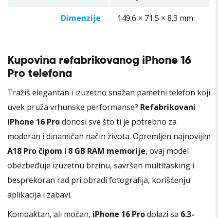
Dimenzije
149.6 × 71.5 × 8.3 mm
Kupovina refabrikovanog iPhone 16
Pro telefona
Tražiš elegantan i izuzetno snažan pametni telefon koji
uvek pruža vrhunske performanse?
Refabrikovani
iPhone 16 Pro
donosi sve što ti je potrebno za
moderan i dinamičan način života. Opremljen najnovijim
A18 Pro čipom
i
8 GB RAM memorije
, ovaj model
obezbeđuje izuzetnu brzinu, savršen multitasking i
besprekoran rad pri obradi fotografija, korišćenju
aplikacija i zabavi.
Kompaktan, ali moćan,
iPhone 16 Pro
dolazi sa
6.3-