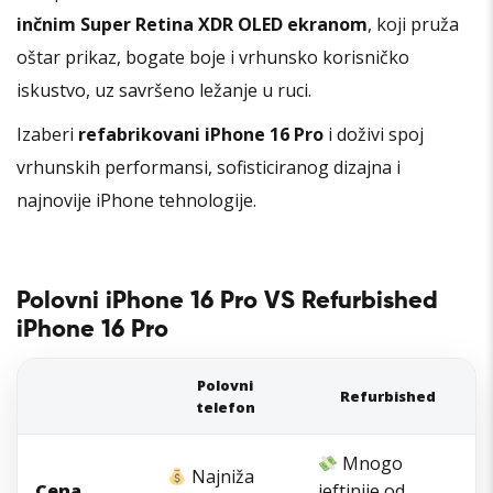
inčnim Super Retina XDR OLED ekranom
, koji pruža
oštar prikaz, bogate boje i vrhunsko korisničko
iskustvo, uz savršeno ležanje u ruci.
Izaberi
refabrikovani iPhone 16 Pro
i doživi spoj
vrhunskih performansi, sofisticiranog dizajna i
najnovije iPhone tehnologije.
Polovni iPhone 16 Pro VS Refurbished
iPhone 16 Pro
Polovni
Refurbished
telefon
Mnogo
Najniža
Cena
jeftinije od