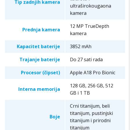
Tip zadnjih kamera
ultraširokougaona
kamera
12 MP TrueDepth
Prednja kamera
kamera
Kapacitet baterije
3852 mAh
Trajanje baterije
Do 27 sati rada
Procesor (čipset)
Apple A18 Pro Bionic
128 GB, 256 GB, 512
Interna memorija
GB i 1 TB
Crni titanijum, beli
titanijum, pustinjski
Boje
titanijum i prirodni
titanijum