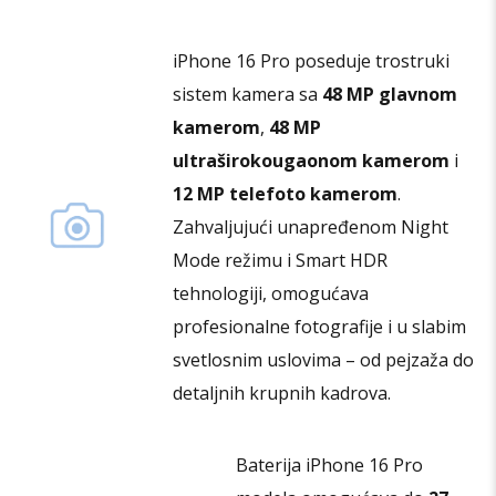
mogu
biti
iPhone 16 Pro poseduje trostruki
izabrane
sistem kamera sa
48 MP glavnom
na
stranici
kamerom
,
48 MP
proizvoda.
ultraširokougaonom kamerom
i
12 MP telefoto kamerom
.
Zahvaljujući unapređenom Night
Mode režimu i Smart HDR
tehnologiji, omogućava
profesionalne fotografije i u slabim
svetlosnim uslovima – od pejzaža do
detaljnih krupnih kadrova.
Baterija iPhone 16 Pro