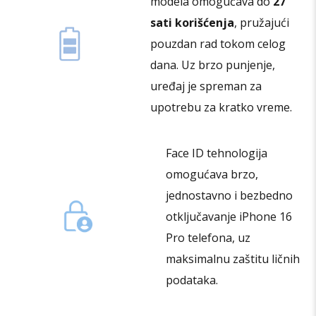
modela omogućava do
27
sati korišćenja
, pružajući
pouzdan rad tokom celog
dana. Uz brzo punjenje,
uređaj je spreman za
upotrebu za kratko vreme.
Face ID tehnologija
omogućava brzo,
jednostavno i bezbedno
otključavanje iPhone 16
Pro telefona, uz
maksimalnu zaštitu ličnih
podataka.