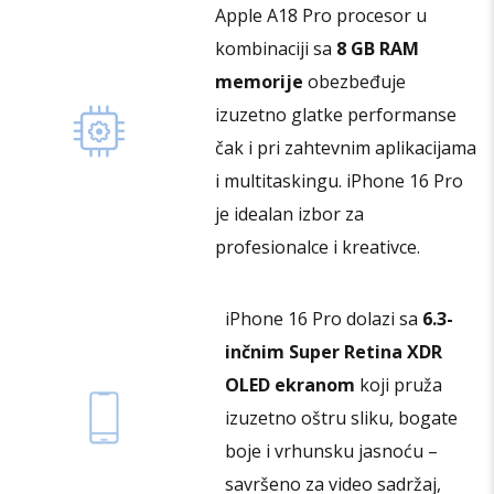
Apple A18 Pro procesor u
kombinaciji sa
8 GB RAM
memorije
obezbeđuje
izuzetno glatke performanse
čak i pri zahtevnim aplikacijama
i multitaskingu. iPhone 16 Pro
je idealan izbor za
profesionalce i kreativce.
iPhone 16 Pro dolazi sa
6.3-
inčnim Super Retina XDR
OLED ekranom
koji pruža
izuzetno oštru sliku, bogate
boje i vrhunsku jasnoću –
savršeno za video sadržaj,