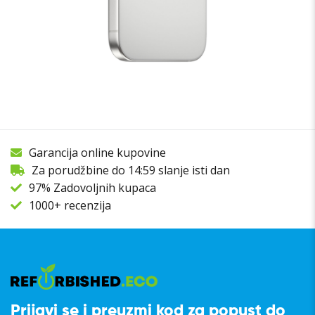
Garancija online kupovine
Za porudžbine do 14:59 slanje isti dan
97% Zadovoljnih kupaca
1000+ recenzija
Prijavi se i preuzmi kod za popust do