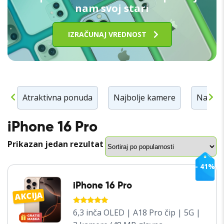
nam svoj stari
IZRAČUNAJ VREDNOST
n
Atraktivna ponuda
Najbolje kamere
Najbolj
iPhone 16 Pro
Prikazan jedan rezultat
- 41%
iPhone 16 Pro
AKCIJA
OCENJENO
6,3 inča OLED | A18 Pro čip | 5G |
SA
5.00