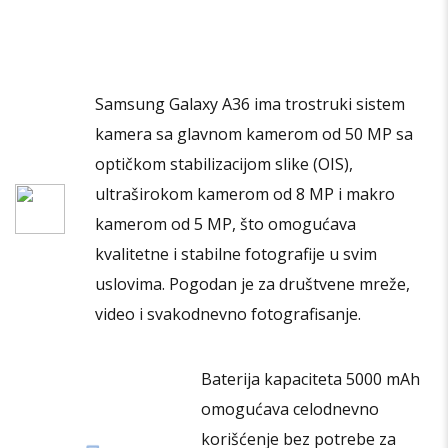
varijanti.
Opcije
mogu
biti
Samsung Galaxy A36 ima trostruki sistem
izabrane
kamera sa glavnom kamerom od 50 MP sa
na
stranici
optičkom stabilizacijom slike (OIS),
proizvoda.
ultraširokom kamerom od 8 MP i makro
kamerom od 5 MP, što omogućava
kvalitetne i stabilne fotografije u svim
uslovima. Pogodan je za društvene mreže,
video i svakodnevno fotografisanje.
Baterija kapaciteta 5000 mAh
omogućava celodnevno
korišćenje bez potrebe za