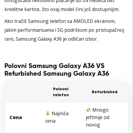
omogućava fleksibilno plaćanje do 24 meseca bez
kreditne kartice, što ovaj model čini još dostupnijim.
Ako tražiš Samsung telefon sa AMOLED ekranom,
jakim performansama i 5G podrškom po pristupačnoj
ceni, Samsung Galaxy A36 je odličan izbor.
Polovni Samsung Galaxy A36 VS
Refurbished Samsung Galaxy A36
Polovni
Refurbished
telefon
Mnogo
Najniža
Cena
jeftinije od
cena
novog