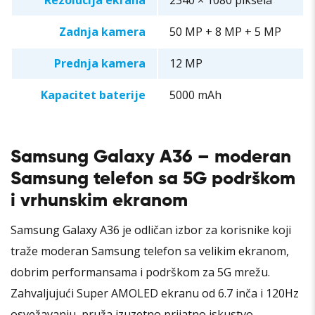
Rezolucija ekrana
2340 × 1080 piksela
Zadnja kamera
50 MP + 8 MP + 5 MP
Prednja kamera
12 MP
Kapacitet baterije
5000 mAh
Samsung Galaxy A36 – moderan
Samsung telefon sa 5G podrškom
i vrhunskim ekranom
Samsung Galaxy A36 je odličan izbor za korisnike koji
traže moderan Samsung telefon sa velikim ekranom,
dobrim performansama i podrškom za 5G mrežu.
Zahvaljujući Super AMOLED ekranu od 6.7 inča i 120Hz
osvežavanju, pruža izuzetno prijatno iskustvo