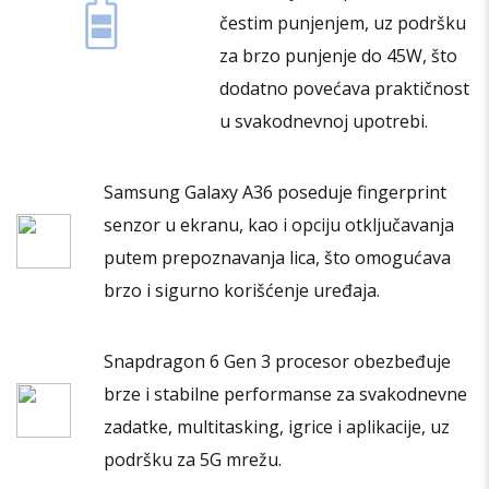
čestim punjenjem, uz podršku
za brzo punjenje do 45W, što
dodatno povećava praktičnost
u svakodnevnoj upotrebi.
Samsung Galaxy A36 poseduje fingerprint
senzor u ekranu, kao i opciju otključavanja
putem prepoznavanja lica, što omogućava
brzo i sigurno korišćenje uređaja.
Snapdragon 6 Gen 3 procesor obezbeđuje
brze i stabilne performanse za svakodnevne
zadatke, multitasking, igrice i aplikacije, uz
podršku za 5G mrežu.