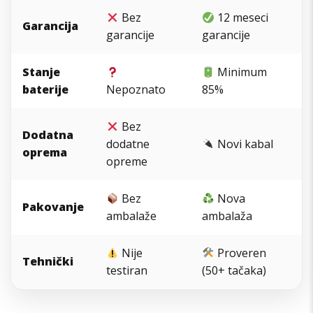
Bez
12 meseci
Garancija
garancije
garancije
Stanje
Minimum
baterije
Nepoznato
85%
Bez
Dodatna
dodatne
Novi kabal
oprema
opreme
Bez
Nova
Pakovanje
ambalaže
ambalaža
Nije
Proveren
Tehnički
testiran
(50+ tačaka)