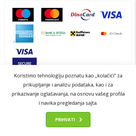
Koristimo tehnologiju poznatu kao „kolačići“ za
prikupljanje i analizu podataka, kao i za
prikazivanje oglašavanja, na osnovu vašeg profila
i navika pregledanja sajta.
Opšti uslovi poslovanja
Politika privatnosti
Politika kolačića
Kontakt
O nama
PRIHVATI
© 2026 | Sva prava zadržana od strane Refurbished.Eco
FIlteri