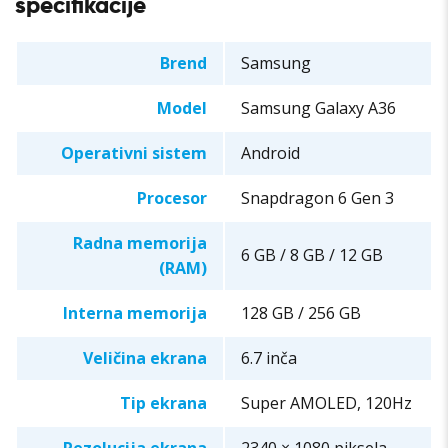
specifikacije
Brend
Samsung
Model
Samsung Galaxy A36
Operativni sistem
Android
Procesor
Snapdragon 6 Gen 3
Radna memorija
6 GB / 8 GB / 12 GB
(RAM)
Interna memorija
128 GB / 256 GB
Veličina ekrana
6.7 inča
Tip ekrana
Super AMOLED, 120Hz