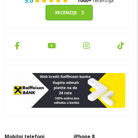
5.0
1000+
recenzija
RECENZIJE
Mobilni telefoni
iPhone 8