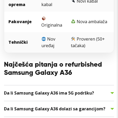
Novi kabal
oprema
kabal
Pakovanje
Nova ambalaža
Originalna
Nov
Proveren (50+
Tehnički
uređaj
tačaka)
Najčešća pitanja o refurbished
Samsung Galaxy A36
Da li Samsung Galaxy A36 ima 5G podršku?
Da li Samsung Galaxy A36 dolazi sa garancijom?