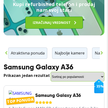
Kupi refurbished telefon i prodaj
nam svoj stari
IZRAČUNAJ VREDNOST
n
Atraktivna ponuda
Najbolje kamere
Najbolj
Samsung Galaxy A36
Prikazan jedan rezultat
- 35%
Samsung Galaxy A36
TOP PONUDA
OCENJENO