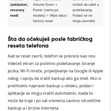
(zaključan,
Volume Down +
možeš da uđeš u
recovery
Power (varira po
podešavanja.
mod)
modelu) > Wipe data /
Podaci se ne
factory reset
mogu povratiti.
Šta da očekuješ posle fabričkog
reseta telefona
Kad se reset završi, telefon se pokreće kao nov.
Videćeš ekran za početno podešavanje: biranje
jezika, Wi-Fi mreže, prijavljivanje na Google ili Apple
nalog, i opciju da vratiš backup ako ga imaš. Ako si
prethodno napravio backup u oblaku, podaci i
aplikacije se mogu vratiti automatski, mada to
može da traje i po sat vremena zavisno od veličine
backup-a i brzine interneta.