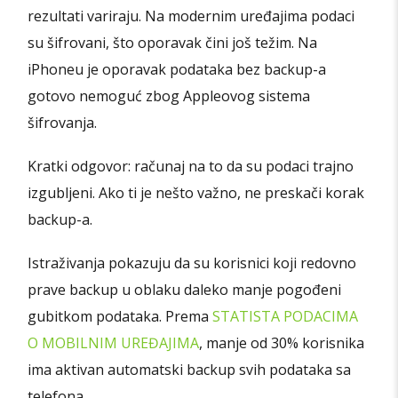
rezultati variraju. Na modernim uređajima podaci
su šifrovani, što oporavak čini još težim. Na
iPhoneu je oporavak podataka bez backup-a
gotovo nemoguć zbog Appleovog sistema
šifrovanja.
Kratki odgovor: računaj na to da su podaci trajno
izgubljeni. Ako ti je nešto važno, ne preskači korak
backup-a.
Istraživanja pokazuju da su korisnici koji redovno
prave backup u oblaku daleko manje pogođeni
gubitkom podataka. Prema
STATISTA PODACIMA
O MOBILNIM UREĐAJIMA
, manje od 30% korisnika
ima aktivan automatski backup svih podataka sa
telefona.