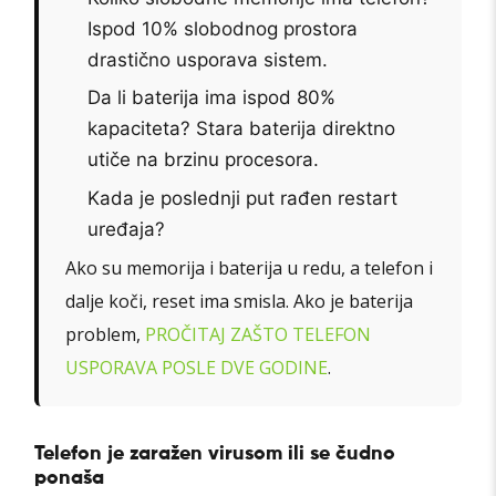
Ispod 10% slobodnog prostora
drastično usporava sistem.
Da li baterija ima ispod 80%
kapaciteta? Stara baterija direktno
utiče na brzinu procesora.
Kada je poslednji put rađen restart
uređaja?
Ako su memorija i baterija u redu, a telefon i
dalje koči, reset ima smisla. Ako je baterija
problem,
PROČITAJ ZAŠTO TELEFON
USPORAVA POSLE DVE GODINE
.
Telefon je zaražen virusom ili se čudno
ponaša