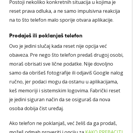
Postoji nekoliko konkretnih situacija u kojima je
reset prava odluka, a ne samo impulsivna reakcija
na to što telefon malo sporije otvara aplikacije.
Prodaješ ili poklanjaš telefon
Ovo je jedini slučaj kada reset nije opcija već
obaveza. Pre nego što telefon predaš drugoj osobi,
moraš obrisati sve lične podatke. Nije dovoljno
samo da obrišeš fotografije ili odjaviš Google nalog
ručno, jer podaci mogu da ostanu u aplikacijama,
keš memoriji i sistemskim logovima. Fabrički reset
je jedini siguran način da se osiguraš da nova
osoba dobija čist uređaj.
Ako telefon ne poklanjaš, već želiš da ga prodaš,
možeš odmah proveriti i opciju za
KAKO PREBACITI