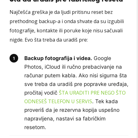
Najčešća greška je da ljudi pritisnu reset bez
prethodnog backup-a i onda shvate da su izgubili
fotografije, kontakte ili poruke koje nisu sačuvali
nigde. Evo šta treba da uradiš pre:
Backup fotografija i videa.
Google
Photos, iCloud ili ručno prebacivanje na
računar putem kabla. Ako nisi sigurna šta
sve treba da uradiš pre popravke uređaja,
ŠTA URADITI PRE NEGO ŠTO
pročitaj vodič
ODNESEŠ TELEFON U SERVIS
. Tek kada
proveriš da je rezervna kopija uspešno
napravljena, nastavi sa fabričkim
resetom.