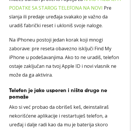
PODATKE SA STAROG TELEFONA NA NOVI
Pre
slanja ili predaje uređaja svakako je važno da
uradiš fabrički reset i ukloniš svoje naloge.
Na iPhoneu postoji jedan korak koji mnogi
zaborave: pre reseta obavezno isključi Find My
iPhone u podešavanjima. Ako to ne uradiš, telefon
ostaje zaključan na tvoj Apple ID i novi vlasnik ne
može da ga aktivira.
Telefon je jako usporen i ništa drugo ne
pomaže
Ako si već probao da obrišeš keš, deinstaliraš
nekorišćene aplikacije i restartuješ telefon, a
uređaj i dalje radi kao da mu je baterija skoro