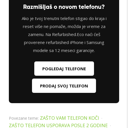
Razmišljaš o novom telefonu?
Ako je tvoj trenutni telefon stigao do kraja i
reset više ne pomaže, možda je vreme za
zamenu. Na Refurbished.Eco naći ćeš
proverene refurbished iPhone i Samsung
modele sa 12 meseci garancije.
POGLEDAJ TELEFONE
PRODAJ SVOJ TELEFON
ZAŠTO VAM TELEFON KOČI
Povezane teme:
·
ZAŠTO TELEFON USPORAVA POSLE 2 GODINE
·