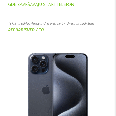
GDE ZAVRŠAVAJU STARI TELEFONI
Tekst uredila: Aleksandra Petrović · Urednik sadržaja ·
REFURBISHED.ECO