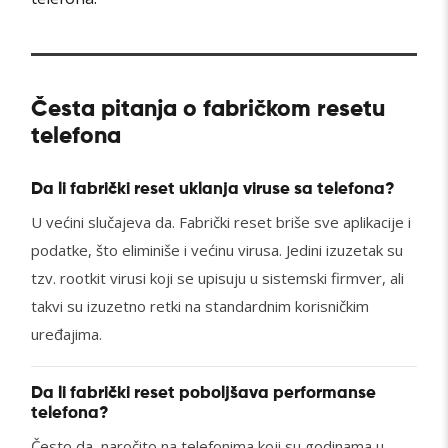
Česta pitanja o fabričkom resetu
telefona
Da li fabrički reset uklanja viruse sa telefona?
U većini slučajeva da. Fabrički reset briše sve aplikacije i
podatke, što eliminiše i većinu virusa. Jedini izuzetak su
tzv. rootkit virusi koji se upisuju u sistemski firmver, ali
takvi su izuzetno retki na standardnim korisničkim
uređajima.
Da li fabrički reset poboljšava performanse
telefona?
Često da, naročito na telefonima koji su godinama u