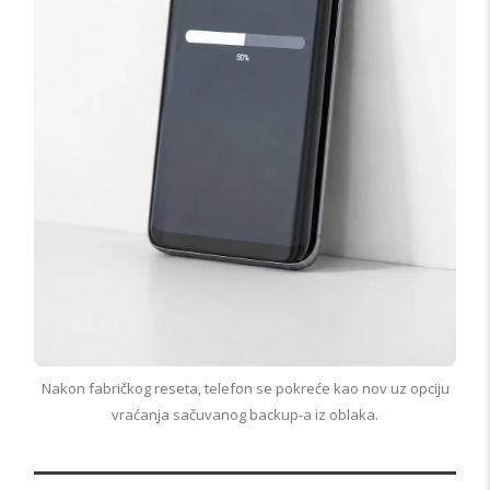
Nakon fabričkog reseta, telefon se pokreće kao nov uz opciju
vraćanja sačuvanog backup-a iz oblaka.