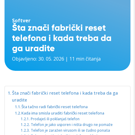
Softver
Šta znači fabrički reset
telefona i kada treba da
ga uradite
Objavljeno: 30. 05. 2026 | 11 min čitanja
Šta znači fabrički reset telefona i kada treba da ga
uradite
Šta tačno radi fabrički reset telefona
Kada ima smisla uraditi fabrički reset telefona
Prodaješ ili poklanjaš telefon
Telefon je jako usporen i ništa drugo ne pomaže
Telefon je zaražen virusom ili se čudno ponaša