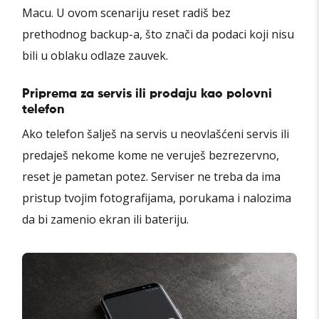
Macu. U ovom scenariju reset radiš bez
prethodnog backup-a, što znači da podaci koji nisu
bili u oblaku odlaze zauvek.
Priprema za servis ili prodaju kao polovni
telefon
Ako telefon šalješ na servis u neovlašćeni servis ili
predaješ nekome kome ne veruješ bezrezervno,
reset je pametan potez. Serviser ne treba da ima
pristup tvojim fotografijama, porukama i nalozima
da bi zamenio ekran ili bateriju.