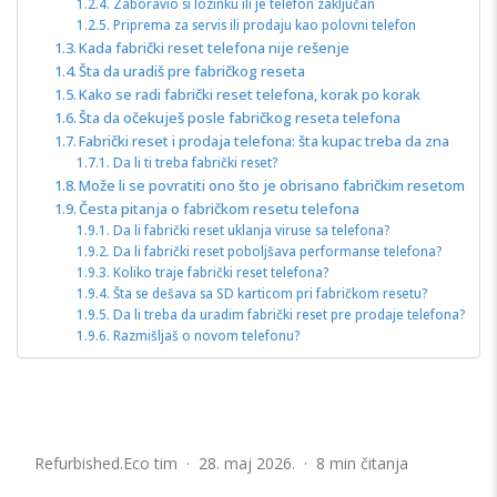
Zaboravio si lozinku ili je telefon zaključan
Priprema za servis ili prodaju kao polovni telefon
Kada fabrički reset telefona nije rešenje
Šta da uradiš pre fabričkog reseta
Kako se radi fabrički reset telefona, korak po korak
Šta da očekuješ posle fabričkog reseta telefona
Fabrički reset i prodaja telefona: šta kupac treba da zna
Da li ti treba fabrički reset?
Može li se povratiti ono što je obrisano fabričkim resetom
Česta pitanja o fabričkom resetu telefona
Da li fabrički reset uklanja viruse sa telefona?
Da li fabrički reset poboljšava performanse telefona?
Koliko traje fabrički reset telefona?
Šta se dešava sa SD karticom pri fabričkom resetu?
Da li treba da uradim fabrički reset pre prodaje telefona?
Razmišljaš o novom telefonu?
Refurbished.Eco tim · 28. maj 2026. · 8 min čitanja