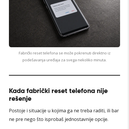
Fabrički reset telefona se može pokrenuti direktno iz
podešavanja uređaja za svega nekoliko minuta.
Kada fabrički reset telefona nije
rešenje
Postoje i situacije u kojima ga ne treba raditi, ili bar
ne pre nego što isprobaš jednostavnije opcije.