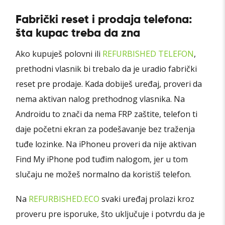
Fabrički reset i prodaja telefona:
šta kupac treba da zna
Ako kupuješ polovni ili
REFURBISHED TELEFON
,
prethodni vlasnik bi trebalo da je uradio fabrički
reset pre prodaje. Kada dobiješ uređaj, proveri da
nema aktivan nalog prethodnog vlasnika. Na
Androidu to znači da nema FRP zaštite, telefon ti
daje početni ekran za podešavanje bez traženja
tuđe lozinke. Na iPhoneu proveri da nije aktivan
Find My iPhone pod tuđim nalogom, jer u tom
slučaju ne možeš normalno da koristiš telefon.
Na
REFURBISHED.ECO
svaki uređaj prolazi kroz
proveru pre isporuke, što uključuje i potvrdu da je