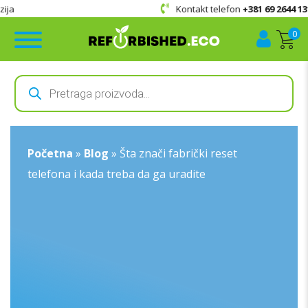
Kontakt telefon
+381 69 2644 131
0
Products
search
Početna
»
Blog
»
Šta znači fabrički reset
telefona i kada treba da ga uradite