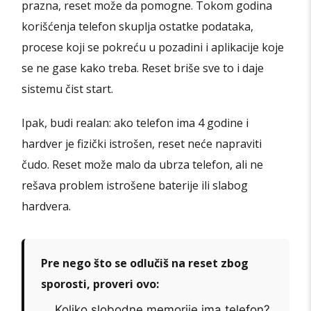
prazna, reset može da pomogne. Tokom godina
korišćenja telefon skuplja ostatke podataka,
procese koji se pokreću u pozadini i aplikacije koje
se ne gase kako treba. Reset briše sve to i daje
sistemu čist start.
Ipak, budi realan: ako telefon ima 4 godine i
hardver je fizički istrošen, reset neće napraviti
čudo. Reset može malo da ubrza telefon, ali ne
rešava problem istrošene baterije ili slabog
hardvera.
Pre nego što se odlučiš na reset zbog
sporosti, proveri ovo:
Koliko slobodne memorije ima telefon?