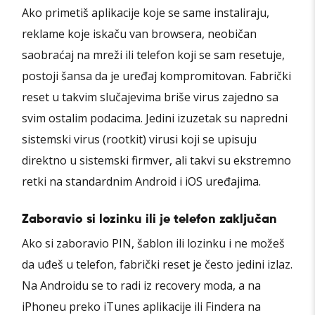
Ako primetiš aplikacije koje se same instaliraju,
reklame koje iskaču van browsera, neobičan
saobraćaj na mreži ili telefon koji se sam resetuje,
postoji šansa da je uređaj kompromitovan. Fabrički
reset u takvim slučajevima briše virus zajedno sa
svim ostalim podacima. Jedini izuzetak su napredni
sistemski virus (rootkit) virusi koji se upisuju
direktno u sistemski firmver, ali takvi su ekstremno
retki na standardnim Android i iOS uređajima.
Zaboravio si lozinku ili je telefon zaključan
Ako si zaboravio PIN, šablon ili lozinku i ne možeš
da uđeš u telefon, fabrički reset je često jedini izlaz.
Na Androidu se to radi iz recovery moda, a na
iPhoneu preko iTunes aplikacije ili Findera na