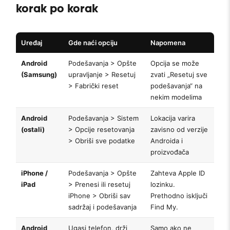
korak po korak
Uređaj
Gde naći opciju
Napomena
Android
Podešavanja > Opšte
Opcija se može
(Samsung)
upravljanje > Resetuj
zvati „Resetuj sve
> Fabrički reset
podešavanja“ na
nekim modelima
Android
Podešavanja > Sistem
Lokacija varira
(ostali)
> Opcije resetovanja
zavisno od verzije
> Obriši sve podatke
Androida i
proizvođača
iPhone /
Podešavanja > Opšte
Zahteva Apple ID
iPad
> Prenesi ili resetuj
lozinku.
iPhone > Obriši sav
Prethodno isključi
sadržaj i podešavanja
Find My.
Android
Ugasi telefon, drži
Samo ako ne