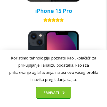
iPhone 15 Pro
Ocenjeno
6
5.00
od 5
na osnovu
ocena
kupaca
Koristimo tehnologiju poznatu kao „kolačići“ za
prikupljanje i analizu podataka, kao i za
prikazivanje oglašavanja, na osnovu vašeg profila
i navika pregledanja sajta.
PRIHVATI