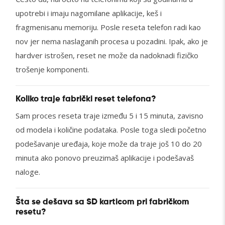
upotrebi i imaju nagomilane aplikacije, keš i
fragmenisanu memoriju. Posle reseta telefon radi kao
nov jer nema naslaganih procesa u pozadini. Ipak, ako je
hardver istrošen, reset ne može da nadoknadi fizičko
trošenje komponenti.
Koliko traje fabrički reset telefona?
Sam proces reseta traje između 5 i 15 minuta, zavisno
od modela i količine podataka. Posle toga sledi početno
podešavanje uređaja, koje može da traje još 10 do 20
minuta ako ponovo preuzimaš aplikacije i podešavaš
naloge.
Šta se dešava sa SD karticom pri fabričkom
resetu?