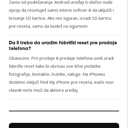
Zavisi od podešavanja. Android uređaji ti obično nude
opciju da resetuješ samo interni softver ili da uključiš i
brisanje SD kartice. Ako nisi siguran, izvadi SD karticu
pre reseta, samo da budeš na sigurnom.
Da li treba da uradim fabrički reset pre prodaje
telefona?
Obavezno. Pre prodaje ili predaje telefona uvek uradi
fabrički reset kako bi obrisao sve lične podatke:
fotografije, kontakte, lozinke, naloge. Na iPhoneu
dodatno isključi Find My iPhone pre reseta, inače novi
vlasnik neće moći da aktivira uređaj.