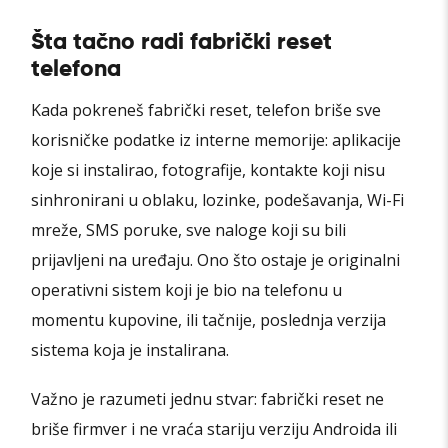
Šta tačno radi fabrički reset
telefona
Kada pokreneš fabrički reset, telefon briše sve
korisničke podatke iz interne memorije: aplikacije
koje si instalirao, fotografije, kontakte koji nisu
sinhronirani u oblaku, lozinke, podešavanja, Wi-Fi
mreže, SMS poruke, sve naloge koji su bili
prijavljeni na uređaju. Ono što ostaje je originalni
operativni sistem koji je bio na telefonu u
momentu kupovine, ili tačnije, poslednja verzija
sistema koja je instalirana.
Važno je razumeti jednu stvar: fabrički reset ne
briše firmver i ne vraća stariju verziju Androida ili