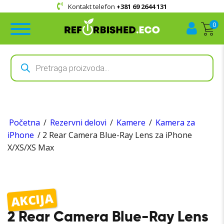
Kontakt telefon
+381 69 2644 131
0
Products
search
Početna
/
Rezervni delovi
/
Kamere
/
Kamera za
iPhone
/ 2 Rear Camera Blue-Ray Lens za iPhone
X/XS/XS Max
AKCIJA
2 Rear Camera Blue-Ray Lens