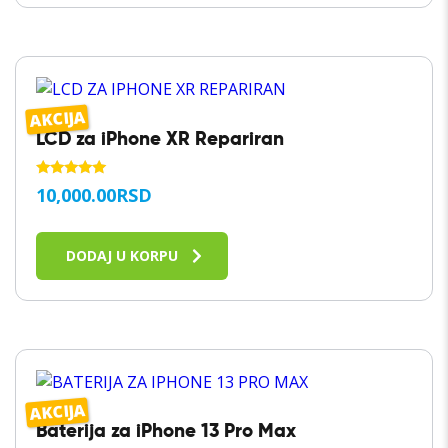
AKCIJA
LCD za iPhone XR Repariran
OCENJENO
10,000.00
RSD
SA
5.00
OD 5
DODAJ U KORPU
AKCIJA
Baterija za iPhone 13 Pro Max