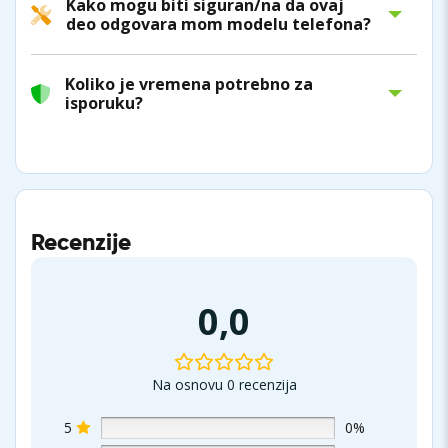
Kako mogu biti siguran/na da ovaj
deo odgovara mom modelu telefona?
Koliko je vremena potrebno za
isporuku?
Recenzije
0,0
Na osnovu 0 recenzija
5
0%