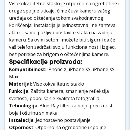
Visokokvalitetno staklo je otporno na ogrebotine i
druge spoljne uticaje, čime čuva kameru vašeg
uređaja od oštećenja tokom svakodnevnog
korišćenja. Instalacija je jednostavna i ne zahteva
alate – samo pažljivo postavite stakla na zadnju
kameru. Sa ovim setom, možete biti sigurni da će
vaš telefon zadržati svoju funkcionalnost i izgled,
bez potrebe za brigom o oštećenjima kamere.
Specifikacije proizvoda:
Kompatibilnost
: iPhone X, iPhone XS, iPhone XS
Max
Materijal
: Visokokvalitetno staklo
Funkcija
: Zaštita kamera, smanjenje refleksija
svetlosti, poboljšanje kvaliteta fotografija
Tehnologija
: Blue-Ray filter za bolju preciznost
boja i oštrinu snimaka
Instalacija
: Jednostavno postavljanje
Otpornost
: Otporno na ogrebotine i spoljne