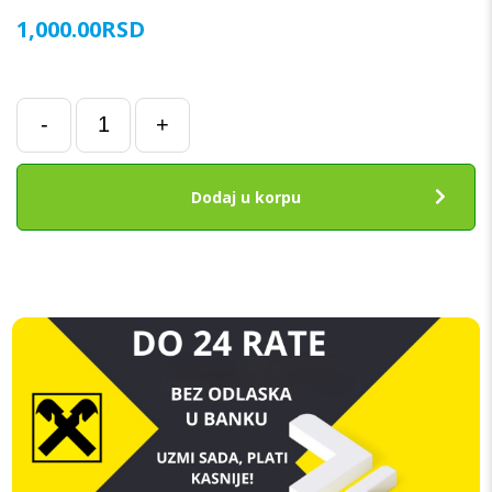
1,000.00
RSD
2
-
+
Rear
Camera
Blue-
Dodaj u korpu
Ray
Lens
za
iPhone
X/XS/XS
Max
količina