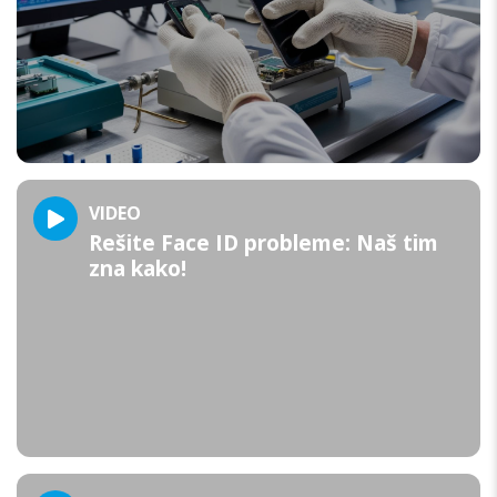
VIDEO
Rešite Face ID probleme: Naš tim
zna kako!