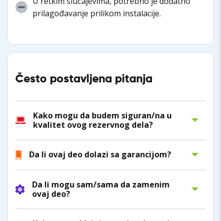
U retkim slučajevima, potrebno je dodatno
prilagođavanje prilikom instalacije.
Često postavljena pitanja
Kako mogu da budem siguran/na u
kvalitet ovog rezervnog dela?
Da li ovaj deo dolazi sa garancijom?
Da li mogu sam/sama da zamenim
ovaj deo?