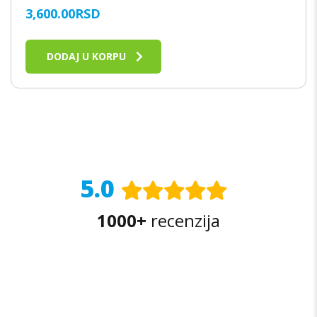
3,600.00
RSD
DODAJ U KORPU
5.0
1000+
recenzija