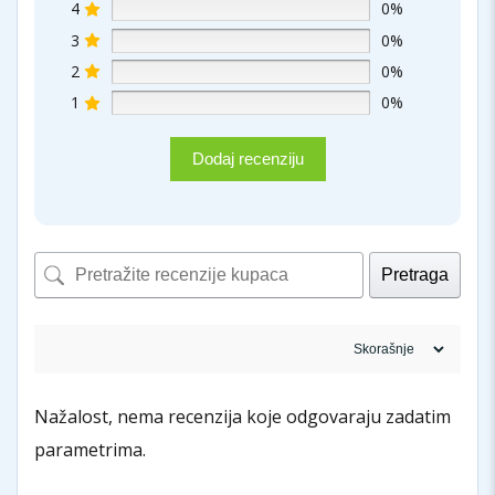
4
0%
3
0%
2
0%
1
0%
Dodaj recenziju
Pretraga
Nažalost, nema recenzija koje odgovaraju zadatim
parametrima.