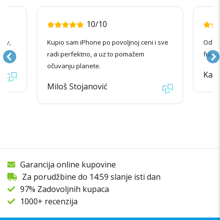
10/10
nov,
Kupio sam iPhone po povoljnoj ceni i sve
Odlič
radi perfektno, a uz to pomažem
funkc
očuvanju planete.
Kata
Miloš Stojanović
Garancija online kupovine
Za porudžbine do 14:59 slanje isti dan
97% Zadovoljnih kupaca
1000+ recenzija