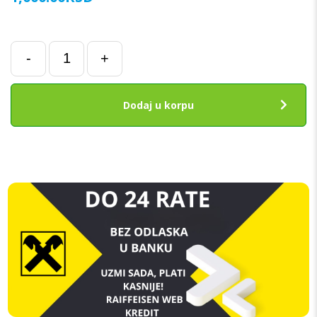
2
-
+
Times
Rear
Camera
Dodaj u korpu
Blue-
Ray
Lens
za
iPhone
12
Pro
Max
količina