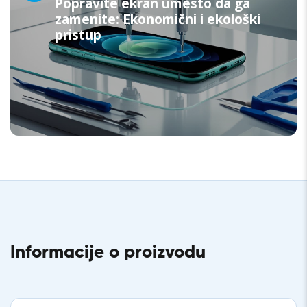
Popravite ekran umesto da ga
zamenite: Ekonomični i ekološki
pristup
Informacije o proizvodu