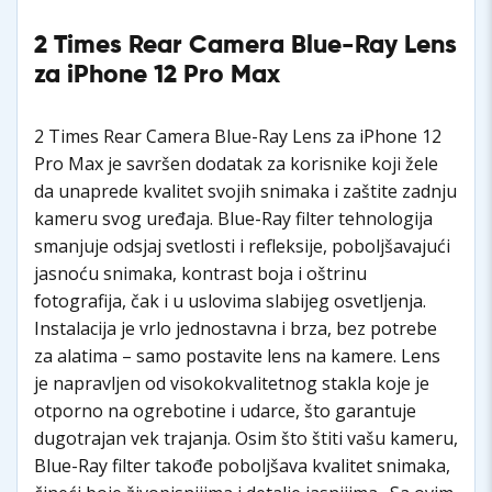
2 Times Rear Camera Blue-Ray Lens
za iPhone 12 Pro Max
2 Times Rear Camera Blue-Ray Lens za iPhone 12
Pro Max je savršen dodatak za korisnike koji žele
da unaprede kvalitet svojih snimaka i zaštite zadnju
kameru svog uređaja. Blue-Ray filter tehnologija
smanjuje odsjaj svetlosti i refleksije, poboljšavajući
jasnoću snimaka, kontrast boja i oštrinu
fotografija, čak i u uslovima slabijeg osvetljenja.
Instalacija je vrlo jednostavna i brza, bez potrebe
za alatima – samo postavite lens na kamere. Lens
je napravljen od visokokvalitetnog stakla koje je
otporno na ogrebotine i udarce, što garantuje
dugotrajan vek trajanja. Osim što štiti vašu kameru,
Blue-Ray filter takođe poboljšava kvalitet snimaka,