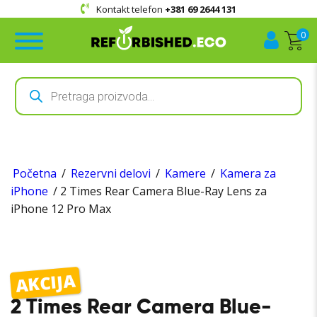
Kontakt telefon
+381 69 2644 131
0
Products
search
Početna
/
Rezervni delovi
/
Kamere
/
Kamera za
iPhone
/ 2 Times Rear Camera Blue-Ray Lens za
iPhone 12 Pro Max
AKCIJA
2 Times Rear Camera Blue-