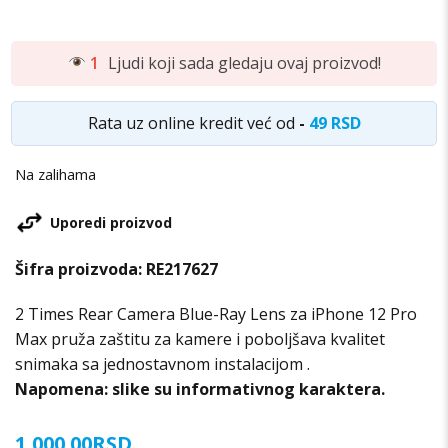
1
Ljudi koji sada gledaju ovaj proizvod!
Rata uz online kredit već od
-
49 RSD
Na zalihama
Uporedi proizvod
Šifra proizvoda:
RE217627
2 Times Rear Camera Blue-Ray Lens za iPhone 12 Pro
Max pruža zaštitu za kamere i poboljšava kvalitet
snimaka sa jednostavnom instalacijom .
Napomena: slike su informativnog karaktera.
1,000.00
RSD