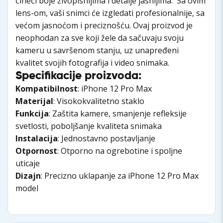
čineći boje živopisnijima i detalje jasnijima. Sa ovim
lens-om, vaši snimci će izgledati profesionalnije, sa
većom jasnoćom i preciznošću. Ovaj proizvod je
neophodan za sve koji žele da sačuvaju svoju
kameru u savršenom stanju, uz unapređeni
kvalitet svojih fotografija i video snimaka.
Specifikacije proizvoda:
Kompatibilnost
: iPhone 12 Pro Max
Materijal
: Visokokvalitetno staklo
Funkcija
: Zaštita kamere, smanjenje refleksije
svetlosti, poboljšanje kvaliteta snimaka
Instalacija
: Jednostavno postavljanje
Otpornost
: Otporno na ogrebotine i spoljne
uticaje
Dizajn
: Precizno uklapanje za iPhone 12 Pro Max
model