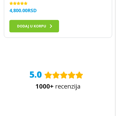
OCENJENO
4,800.00
RSD
SA
5.00
OD 5
DODAJ U KORPU
5.0
1000+
recenzija