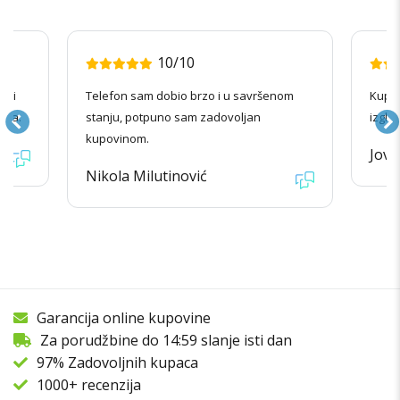
10/10
radi
Telefon sam dobio brzo i u savršenom
Kupov
ila.
stanju, potpuno sam zadovoljan
izgle
kupovinom.
Jova
Nikola Milutinović
Garancija online kupovine
Za porudžbine do 14:59 slanje isti dan
97% Zadovoljnih kupaca
1000+ recenzija