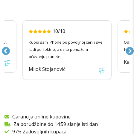
10/10
nov,
Kupio sam iPhone po povoljnoj ceni i sve
Odlič
radi perfektno, a uz to pomažem
funkc
očuvanju planete.
Kata
Miloš Stojanović
Garancija online kupovine
Za porudžbine do 14:59 slanje isti dan
97% Zadovoljnih kupaca