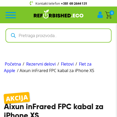
Kontakt telefon
+381 69 2644 131
0
Products
search
Početna
/
Rezervni delovi
/
Fletovi
/
Flet za
Apple
/ Aixun inFrared FPC kabal za iPhone XS
AKCIJA
Aixun inFrared FPC kabal za
iPhone XS