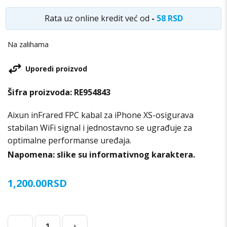
Rata uz online kredit već od
-
58 RSD
Na zalihama
Uporedi proizvod
Šifra proizvoda:
RE954843
Aixun inFrared FPC kabal za iPhone XS-osigurava
stabilan WiFi signal i jednostavno se ugrađuje za
optimalne performanse uređaja.
Napomena: slike su informativnog karaktera.
1,200.00
RSD
Aixun