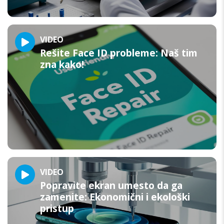
VIDEO
Rešite Face ID probleme: Naš tim
zna kako!
VIDEO
Popravite ekran umesto da ga
zamenite: Ekonomični i ekološki
pristup