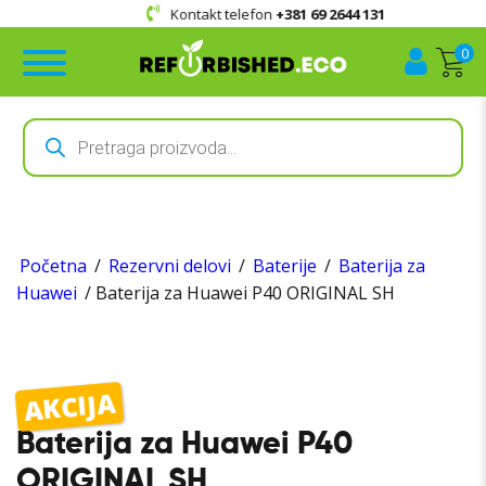
Kontakt telefon
+381 69 2644 131
0
Products
search
Početna
/
Rezervni delovi
/
Baterije
/
Baterija za
Huawei
/ Baterija za Huawei P40 ORIGINAL SH
AKCIJA
Baterija za Huawei P40
ORIGINAL SH