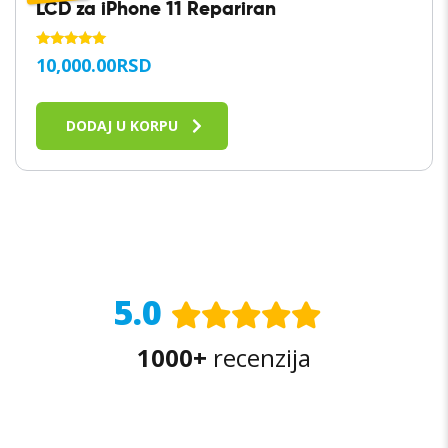
LCD za iPhone 11 Repariran
OCENJENO
10,000.00
RSD
SA
5.00
OD 5
DODAJ U KORPU
5.0
1000+
recenzija