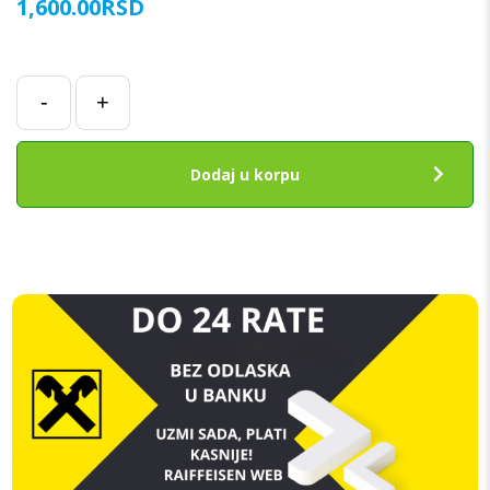
1,600.00
RSD
Baterija
-
+
za
Huawei
P40
Dodaj u korpu
ORIGINAL
SH
količina