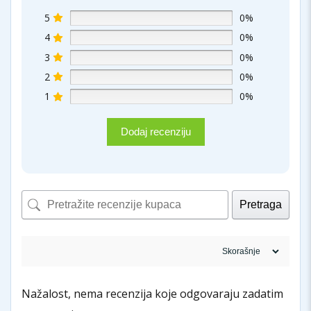
5
0%
4
0%
3
0%
2
0%
1
0%
Dodaj recenziju
Pretraga
Nažalost, nema recenzija koje odgovaraju zadatim