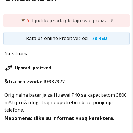
5
Ljudi koji sada gledaju ovaj proizvod!
Rata uz online kredit već od
-
78 RSD
Na zalihama
Uporedi proizvod
Šifra proizvoda:
RE337372
Originalna baterija za Huawei P40 sa kapacitetom 3800
mAh pruža dugotrajnu upotrebu i brzo punjenje
telefona.
Napomena: slike su informativnog karaktera.