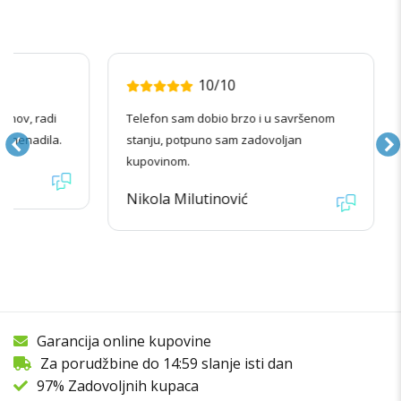
10/10
radi
Telefon sam dobio brzo i u savršenom
Kupov
ila.
stanju, potpuno sam zadovoljan
izgle
kupovinom.
Jova
Nikola Milutinović
Garancija online kupovine
Za porudžbine do 14:59 slanje isti dan
97% Zadovoljnih kupaca