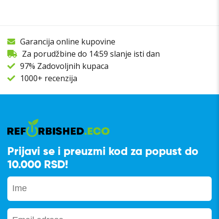
Garancija online kupovine
Za porudžbine do 14:59 slanje isti dan
97% Zadovoljnih kupaca
1000+ recenzija
Prijavi se i preuzmi kod za popust do
10.000 RSD!