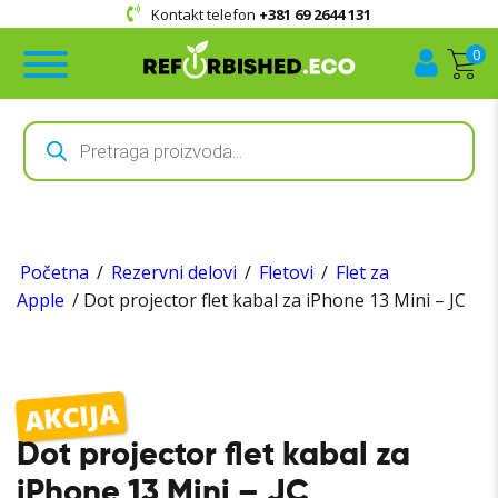
Kontakt telefon
+381 69 2644 131
0
Products
search
Početna
/
Rezervni delovi
/
Fletovi
/
Flet za
Apple
/ Dot projector flet kabal za iPhone 13 Mini – JC
AKCIJA
Dot projector flet kabal za
iPhone 13 Mini – JC