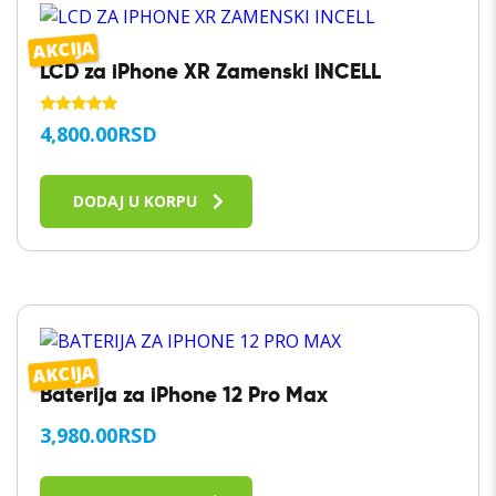
AKCIJA
LCD za iPhone XR Zamenski INCELL
OCENJENO
4,800.00
RSD
SA
5.00
OD 5
DODAJ U KORPU
AKCIJA
Baterija za iPhone 12 Pro Max
3,980.00
RSD