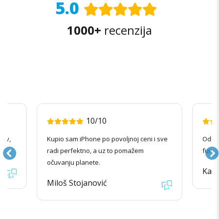
5.0
1000+
recenzija
10/10
nov,
Kupio sam iPhone po povoljnoj ceni i sve
Odlič
radi perfektno, a uz to pomažem
funkc
očuvanju planete.
Kata
Miloš Stojanović