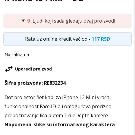
9
Ljudi koji sada gledaju ovaj proizvod!
Rata uz online kredit već od
-
117 RSD
Na zalihama
Uporedi proizvod
Šifra proizvoda:
RE832234
Dot projector flet kabl za iPhone 13 Mini vraća
funkcionalnost Face ID-a i omogućava precizno
prepoznavanje lica putem TrueDepth kamere.
Napomena: slike su informativnog karaktera