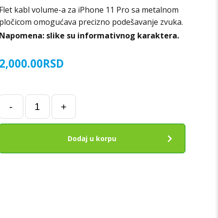
Flet kabl volume-a za iPhone 11 Pro sa metalnom
pločicom omogućava precizno podešavanje zvuka.
Napomena: slike su informativnog karaktera.
2,000.00
RSD
Flet
-
+
kabal
volume-
a
Dodaj u korpu
za
iPhone
11
Pro
sa
metalnom