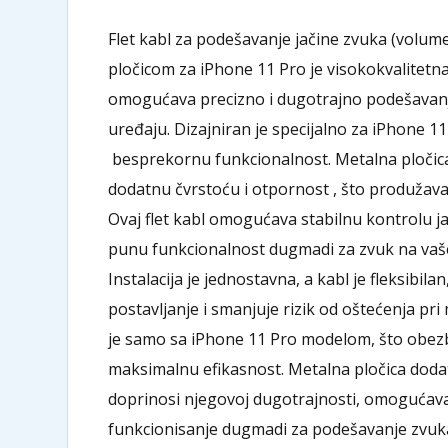
Flet kabl za podešavanje jačine zvuka (volu
pločicom za iPhone 11 Pro je visokokvalitet
omogućava precizno i dugotrajno podešavan
uređaju. Dizajniran je specijalno za iPhone 11
besprekornu funkcionalnost. Metalna pločic
dodatnu čvrstoću i otpornost , što produžava
Ovaj flet kabl omogućava stabilnu kontrolu ja
punu funkcionalnost dugmadi za zvuk na vaš
Instalacija je jednostavna, a kabl je fleksibila
postavljanje i smanjuje rizik od oštećenja pr
je samo sa iPhone 11 Pro modelom, što obezb
maksimalnu efikasnost. Metalna pločica dodatn
doprinosi njegovoj dugotrajnosti, omogućav
funkcionisanje dugmadi za podešavanje zvuk