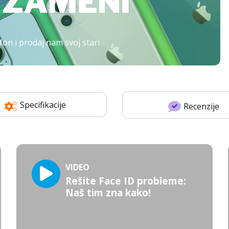
fon i prodaj nam svoj stari
Specifikacije
Recenzije
VIDEO
Rešite Face ID probleme:
Naš tim zna kako!