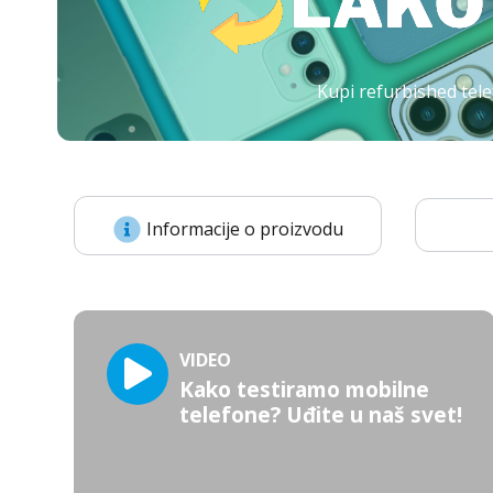
Kupi refurbished tele
Informacije o proizvodu
VIDEO
Kako testiramo mobilne
telefone? Uđite u naš svet!