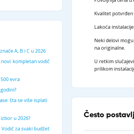
Kvalitet potvrđen
Lakoća instalacije
Neki delovi mogu 
na originalne.
 znače A, B i C u 2026
U retkim slučajev
 novi: kompletan vodič
prilikom instalacij
i 500 evra
 godini?
se: šta se više isplati
Često postavl
i izbor u 2026?
? Vodič za svaki budžet