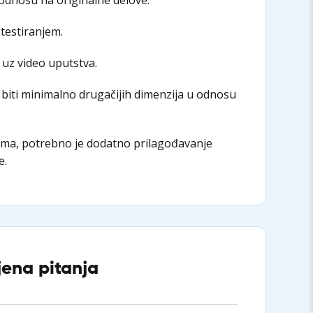
 testiranjem.
 uz video uputstva.
biti minimalno drugačijih dimenzija u odnosu
ima, potrebno je dodatno prilagođavanje
e.
jena pitanja