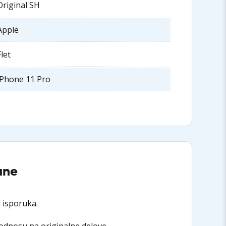
Original SH
Apple
Flet
iPhone 11 Pro
ane
 isporuka.
 odnosu na originalne delove.