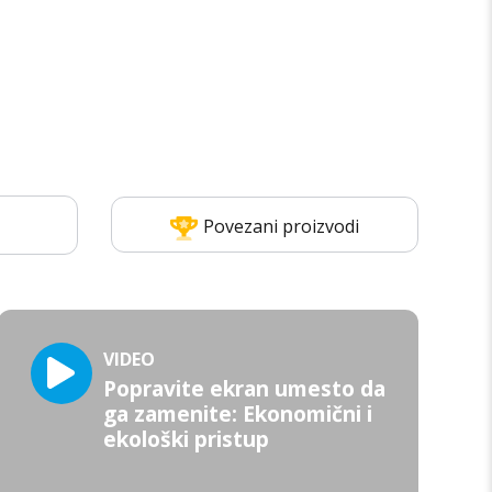
Povezani proizvodi
VIDEO
Popravite ekran umesto da
ga zamenite: Ekonomični i
ekološki pristup