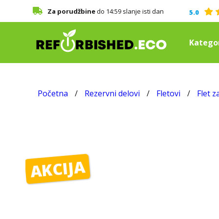
Za porudžbine
do 14:59 slanje isti dan
5.0
Kategor
Početna
/
Rezervni delovi
/
Fletovi
/
Flet z
AKCIJA