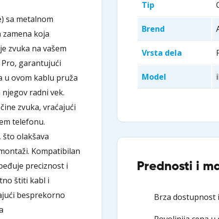
Tip
me) sa metalnom
Brend
na zamena koja
je zvuka na vašem
Vrsta dela
 Pro, garantujući
Model
a u ovom kablu pruža
 njegov radni vek.
čine zvuka, vraćajući
em telefonu.
n, što olakšava
i montaži. Kompatibilan
Prednosti i m
eđuje preciznost i
o štiti kabl i
ajući besprekorno
Brza dostupnost i
a
Povoljnija cena u