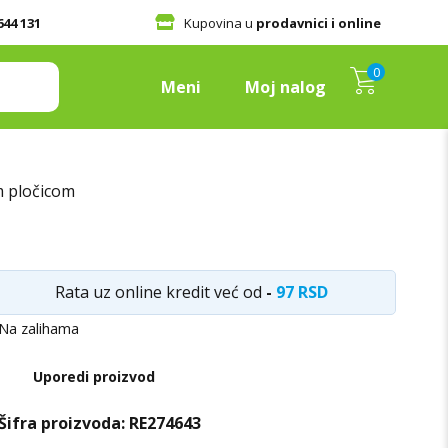
644 131
Kupovina u
prodavnici i online
0
Meni
Moj nalog
m pločicom
Rata uz online kredit već od
-
97 RSD
Na zalihama
Uporedi proizvod
Šifra proizvoda:
RE274643