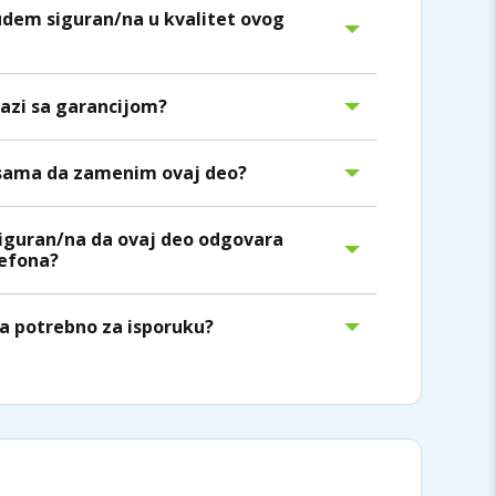
dem siguran/na u kvalitet ovog
lazi sa garancijom?
sama da zamenim ovaj deo?
iguran/na da ovaj deo odgovara
efona?
a potrebno za isporuku?