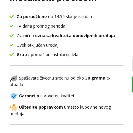
Za porudžbine
do 14:59 slanje isti dan
14 dana probnog perioda
Zvanična
oznaka kvaliteta obnovljenih uređaja
Uvek otključan uređaj
Gratis
pomoć pri instalaciji dela
Spašavate životnu sredinu od oko
30 grama
e-
otpada
Garancija
i proveren kvalitet
Uštedite popravkom
umesto kupovine novog
uređaja