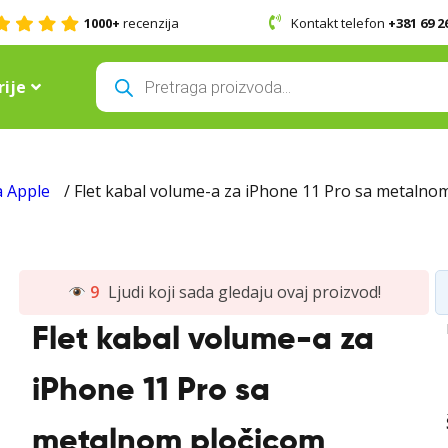
1000+
recenzija
Kontakt telefon
+381 69 2
Products
search
ije
a Apple
/ Flet kabal volume-a za iPhone 11 Pro sa metalno
9
Ljudi koji sada gledaju ovaj proizvod!
Flet kabal volume-a za
iPhone 11 Pro sa
metalnom pločicom