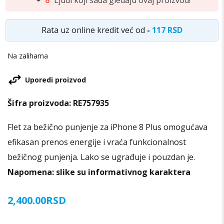
Rata uz online kredit već od
-
117 RSD
Na zalihama
Uporedi proizvod
Šifra proizvoda:
RE757935
Flet za bežično punjenje za iPhone 8 Plus omogućava
efikasan prenos energije i vraća funkcionalnost
bežičnog punjenja. Lako se ugrađuje i pouzdan je.
Napomena: slike su informativnog karaktera
2,400.00
RSD