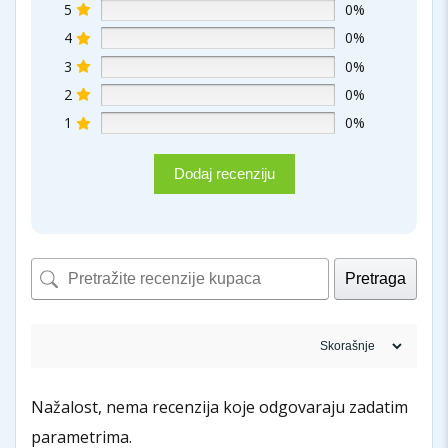
5
0%
4
0%
3
0%
2
0%
1
0%
Dodaj recenziju
Pretraga
Nažalost, nema recenzija koje odgovaraju zadatim
parametrima.