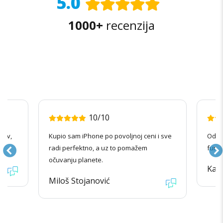
5.0
1000+
recenzija
10/10
nov,
Kupio sam iPhone po povoljnoj ceni i sve
Odlič
radi perfektno, a uz to pomažem
funkc
očuvanju planete.
Kata
Miloš Stojanović