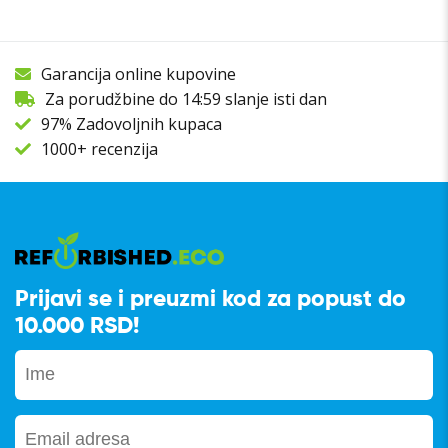
Garancija online kupovine
Za porudžbine do 14:59 slanje isti dan
97% Zadovoljnih kupaca
1000+ recenzija
Prijavi se i preuzmi kod za popust do
10.000 RSD!