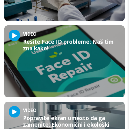
VIDEO
Rešite Face ID probleme: Naš tim
zna kako!
VIDEO
Popravite ekran umesto da ga
zamenite: Ekonomični i ekološki