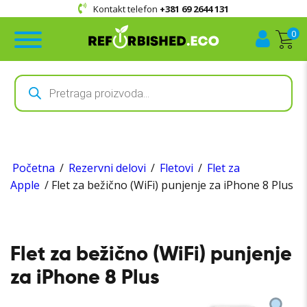
Kontakt telefon
+381 69 2644 131
0
Products
search
Početna
/
Rezervni delovi
/
Fletovi
/
Flet za
Apple
/ Flet za bežično (WiFi) punjenje za iPhone 8 Plus
Flet za bežično (WiFi) punjenje
za iPhone 8 Plus