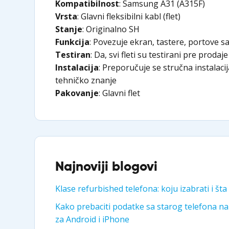
Kompatibilnost
: Samsung A31 (A315F)
Vrsta
: Glavni fleksibilni kabl (flet)
Stanje
: Originalno SH
Funkcija
: Povezuje ekran, tastere, portove 
Testiran
: Da, svi fleti su testirani pre prodaje
Instalacija
: Preporučuje se stručna instalaci
tehničko znanje
Pakovanje
: Glavni flet
Najnoviji blogovi
Klase refurbished telefona: koju izabrati i šta
Kako prebaciti podatke sa starog telefona na
za Android i iPhone