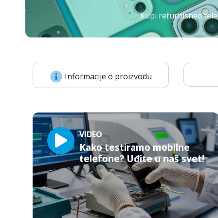
Kupi refurbished tele
Informacije o proizvodu
VIDEO
Kako testiramo mobilne
telefone? Uđite u naš svet!