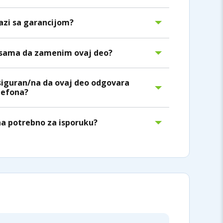
lazi sa garancijom?
/sama da zamenim ovaj deo?
siguran/na da ovaj deo odgovara
efona?
na potrebno za isporuku?