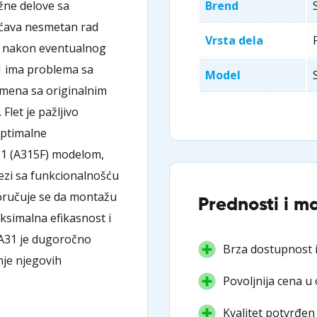
ažne delove sa
Brend
ućava nesmetan rad
Vrsta dela
a nakon eventualnog
31 ima problema sa
Model
amena sa originalnim
Flet je pažljivo
optimalne
31 (A315F) modelom,
vezi sa funkcionalnošću
poručuje se da montažu
Prednosti i m
ksimalna efikasnost i
g A31 je dugoročno
Brza dostupnost i
nje njegovih
Povoljnija cena u
Kvalitet potvrđen