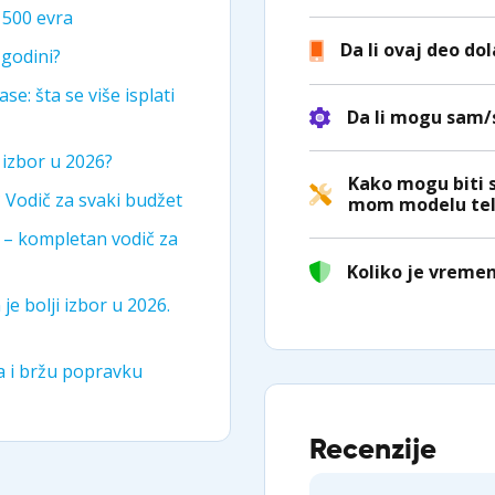
i 500 evra
Da li ovaj deo do
 godini?
se: šta se više isplati
Da li mogu sam
i izbor u 2026?
Kako mogu biti 
? Vodič za svaki budžet
mom modelu tel
i – kompletan vodič za
Koliko je vreme
je bolji izbor u 2026.
ka i bržu popravku
Recenzije