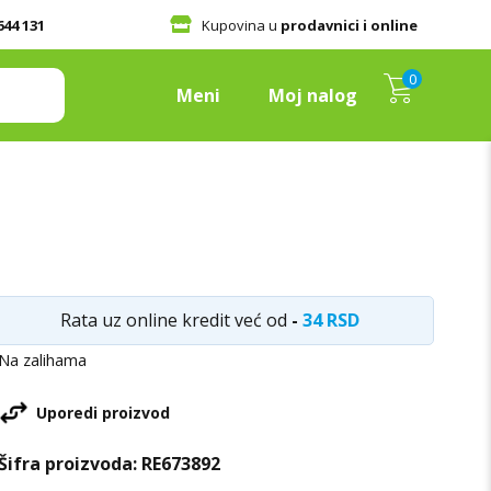
644 131
Kupovina u
prodavnici i online
0
Meni
Moj nalog
Rata uz online kredit već od
-
34 RSD
Na zalihama
Uporedi proizvod
Šifra proizvoda:
RE673892