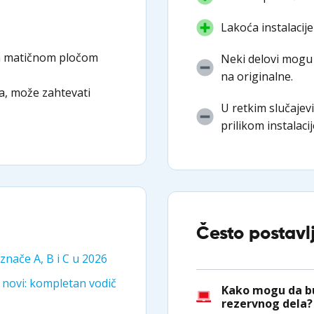
Lakoća instalacije
sa matičnom pločom
Neki delovi mogu 
na originalne.
ja, može zahtevati
U retkim slučajev
prilikom instalacij
Često postavl
 znače A, B i C u 2026
 novi: kompletan vodič
Kako mogu da bu
rezervnog dela?