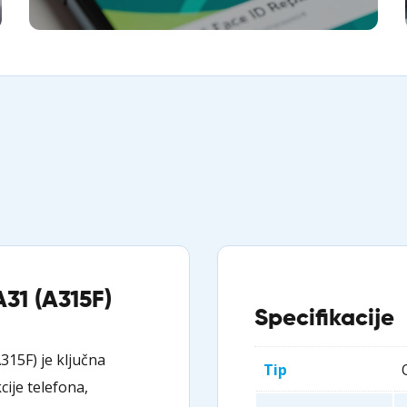
31 (A315F)
Specifikacije
A315F) je ključna
Tip
ije telefona,