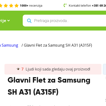
1000+
recenzija
Kontakt telefon
+381 69 2
Products
search
ije
za Samsung
/ Glavni Flet za Samsung SH A31 (A315F)
7
Ljudi koji sada gledaju ovaj proizvod!
Glavni Flet za Samsung
SH A31 (A315F)