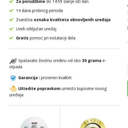
Za porudžbine
do 14:59 slanje isti dan
14 dana probnog perioda
Zvanična
oznaka kvaliteta obnovljenih uređaja
Uvek otključan uređaj
Gratis
pomoć pri instalaciji dela
Spašavate životnu sredinu od oko
30 grama
e-
otpada
Garancija
i proveren kvalitet
Uštedite popravkom
umesto kupovine novog
uređaja