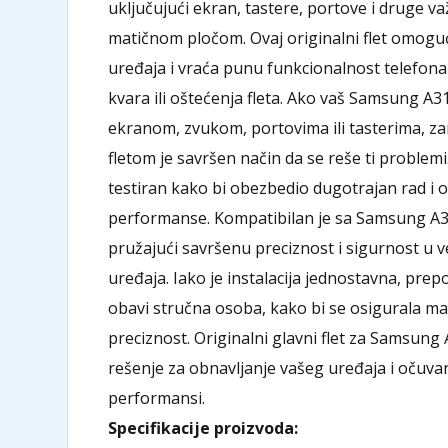
uključujući ekran, tastere, portove i druge v
matičnom pločom. Ovaj originalni flet omog
uređaja i vraća punu funkcionalnost telefon
kvara ili oštećenja fleta. Ako vaš Samsung A
ekranom, zvukom, portovima ili tasterima, z
fletom je savršen način da se reše ti problemi. 
testiran kako bi obezbedio dugotrajan rad i 
performanse. Kompatibilan je sa Samsung A
pružajući savršenu preciznost i sigurnost u 
uređaja. Iako je instalacija jednostavna, pre
obavi stručna osoba, kako bi se osigurala ma
preciznost. Originalni glavni flet za Samsun
rešenje za obnavljanje vašeg uređaja i očuva
performansi.
Specifikacije proizvoda: