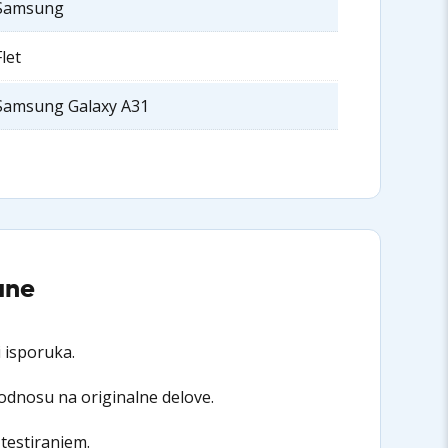
Samsung
Flet
Samsung Galaxy A31
ane
 isporuka.
 odnosu na originalne delove.
 testiranjem.