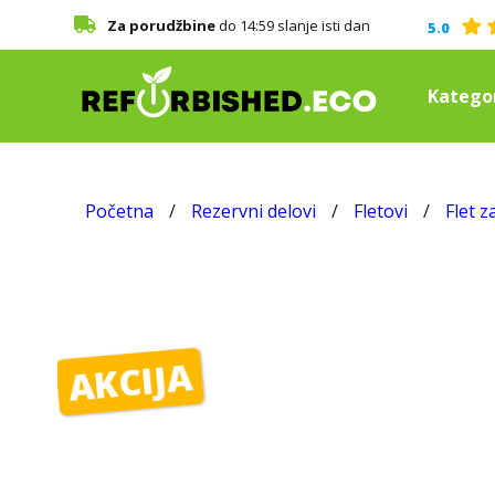
Za porudžbine
do 14:59 slanje isti dan
5.0
Kategor
Početna
/
Rezervni delovi
/
Fletovi
/
Flet 
AKCIJA