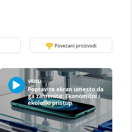
Povezani proizvodi
VIDEO
Popravite ekran umesto da
ga zamenite: Ekonomični i
ekološki pristup