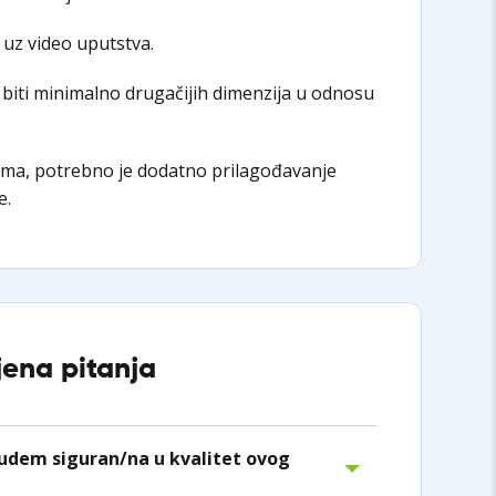
 uz video uputstva.
biti minimalno drugačijih dimenzija u odnosu
ima, potrebno je dodatno prilagođavanje
e.
jena pitanja
dem siguran/na u kvalitet ovog