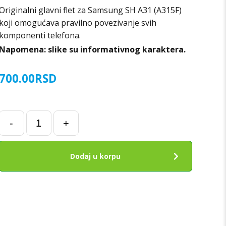
Originalni glavni flet za Samsung SH A31 (A315F)
koji omogućava pravilno povezivanje svih
komponenti telefona.
Napomena: slike su informativnog karaktera.
700.00
RSD
Glavni
-
+
Flet
za
Samsung
Dodaj u korpu
SH
A31
(A315F)
količina