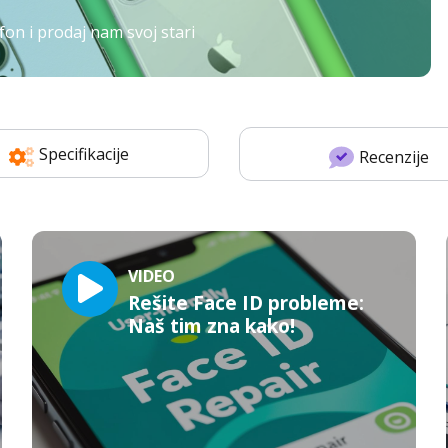
fon i prodaj nam svoj stari
Specifikacije
Recenzije
VIDEO
Rešite Face ID probleme:
Naš tim zna kako!