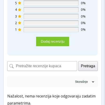
5
0%
4
0%
3
0%
2
0%
1
0%
Dodaj recenziju
Pretraga
Nažalost, nema recenzija koje odgovaraju zadatim
parametrima.