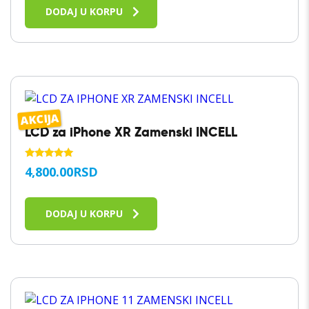
DODAJ U KORPU
AKCIJA
LCD za iPhone XR Zamenski INCELL
OCENJENO
4,800.00
RSD
SA
5.00
OD 5
DODAJ U KORPU