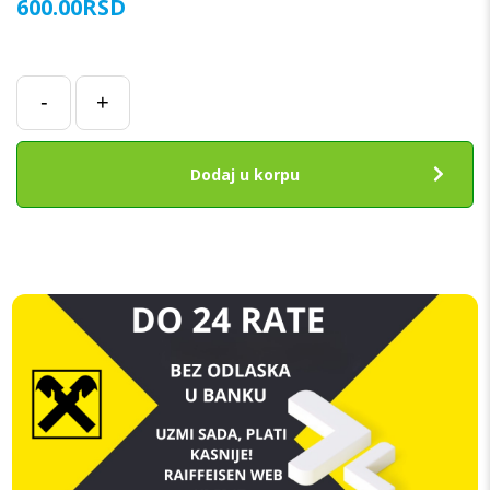
600.00
RSD
Glavni
-
+
Flet
za
Samsung
Dodaj u korpu
SH
A80
(A805F)
količina