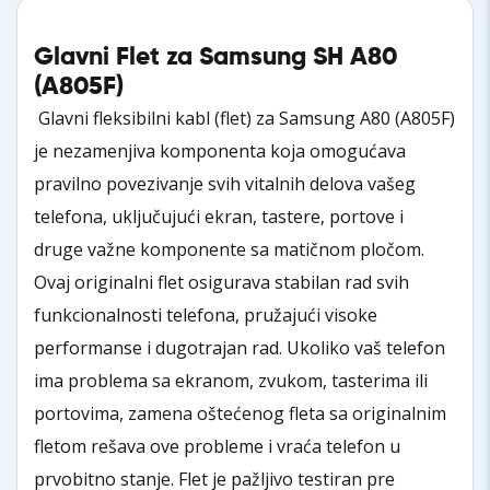
Glavni Flet za Samsung SH A80
(A805F)
Glavni fleksibilni kabl (flet) za Samsung A80 (A805F)
je nezamenjiva komponenta koja omogućava
pravilno povezivanje svih vitalnih delova vašeg
telefona, uključujući ekran, tastere, portove i
druge važne komponente sa matičnom pločom.
Ovaj originalni flet osigurava stabilan rad svih
funkcionalnosti telefona, pružajući visoke
performanse i dugotrajan rad. Ukoliko vaš telefon
ima problema sa ekranom, zvukom, tasterima ili
portovima, zamena oštećenog fleta sa originalnim
fletom rešava ove probleme i vraća telefon u
prvobitno stanje. Flet je pažljivo testiran pre