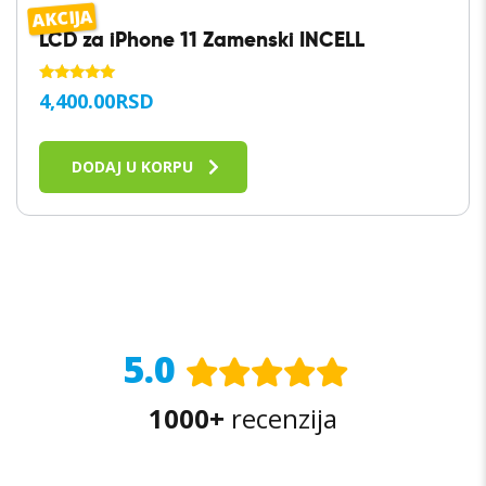
AKCIJA
LCD za iPhone 11 Zamenski INCELL
OCENJENO
4,400.00
RSD
SA
5.00
OD 5
DODAJ U KORPU
5.0
1000+
recenzija