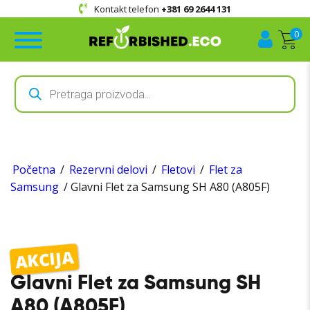
Kontakt telefon
+381 69 2644 131
0
Products
search
Početna
/
Rezervni delovi
/
Fletovi
/
Flet za
Samsung
/ Glavni Flet za Samsung SH A80 (A805F)
AKCIJA
Glavni Flet za Samsung SH
A80 (A805F)