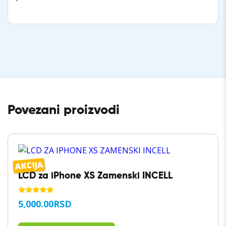
Povezani proizvodi
AKCIJA
LCD za iPhone XS Zamenski INCELL
OCENJENO
5,000.00
RSD
SA
5.00
OD 5