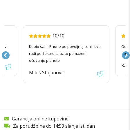
10/10
nov,
Kupio sam iPhone po povoljnoj ceni i sve
Odlič
radi perfektno, a uz to pomažem
funkc
očuvanju planete.
Kata
Miloš Stojanović
Garancija online kupovine
Za porudžbine do 14:59 slanje isti dan