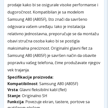
prodaje kako bi se osigurale visoke performanse i
dugoročnost. Kompatibilan je sa modelom
Samsung A80 (A805F), što znači da savršeno
odgovara vašem uređaju. Iako je instalacija
relativno jednostavna, preporučuje se da montažu
obavi stručna osoba kako bi se postigla
maksimalna preciznost. Originalni glavni flet za
Samsung A80 (A805F) je savršen način da obavite
popravku vašeg telefona, čime produžavate njegov
vek trajanja.
Specifikacije proizvoda:
Kompatibilnost
: Samsung A80 (A805F)
Vrsta
: Glavni fleksibilni kabl (flet)
Stanje
: Originalno SH
Funkcija
: Povezuje ekran, tastere, portove sa
matičnom pločom