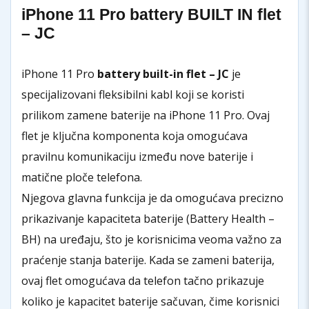
iPhone 11 Pro battery BUILT IN flet
– JC
iPhone 11 Pro
battery built-in flet – JC
je
specijalizovani fleksibilni kabl koji se koristi
prilikom zamene baterije na iPhone 11 Pro. Ovaj
flet je ključna komponenta koja omogućava
pravilnu komunikaciju između nove baterije i
matične ploče telefona.
Njegova glavna funkcija je da omogućava precizno
prikazivanje kapaciteta baterije (Battery Health –
BH) na uređaju, što je korisnicima veoma važno za
praćenje stanja baterije. Kada se zameni baterija,
ovaj flet omogućava da telefon tačno prikazuje
koliko je kapacitet baterije sačuvan, čime korisnici