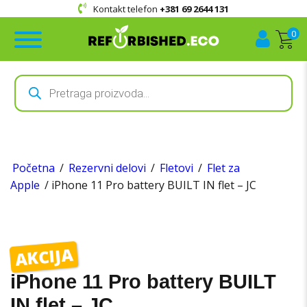
Kontakt telefon
+381 69 2644 131
0
Products
search
Početna
/
Rezervni delovi
/
Fletovi
/
Flet za
Apple
/ iPhone 11 Pro battery BUILT IN flet – JC
AKCIJA
iPhone 11 Pro battery BUILT
IN flet – JC