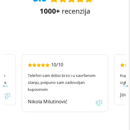
1000+
recenzija
10/10
radi
Telefon sam dobio brzo i u savršenom
Kupov
ila.
stanju, potpuno sam zadovoljan
izgle
kupovinom.
Jova
Nikola Milutinović