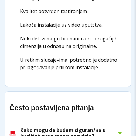
Kvalitet potvrđen testiranjem.
Lakoća instalacije uz video uputstva.
Neki delovi mogu biti minimalno drugačijih
dimenzija u odnosu na originalne.
U retkim slučajevima, potrebno je dodatno
prilagođavanje prilikom instalacije.
Često postavljena pitanja
Kako mogu da budem siguran/na u
kvalitet ovog rezervnog dela?