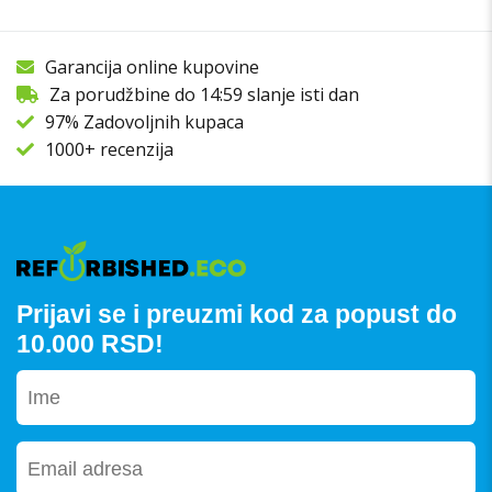
Garancija online kupovine
Za porudžbine do 14:59 slanje isti dan
97% Zadovoljnih kupaca
1000+ recenzija
Prijavi se i preuzmi kod za popust do
10.000 RSD!