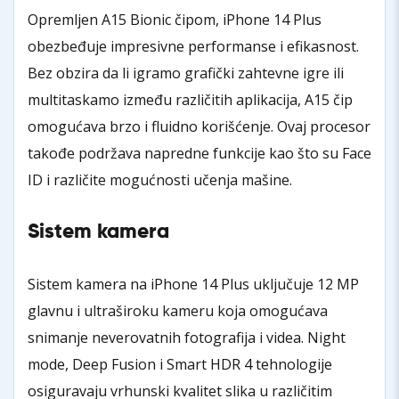
Opremljen A15 Bionic čipom, iPhone 14 Plus
obezbeđuje impresivne performanse i efikasnost.
Bez obzira da li igramo grafički zahtevne igre ili
multitaskamo između različitih aplikacija, A15 čip
omogućava brzo i fluidno korišćenje. Ovaj procesor
takođe podržava napredne funkcije kao što su Face
ID i različite mogućnosti učenja mašine.
Sistem kamera
Sistem kamera na iPhone 14 Plus uključuje 12 MP
glavnu i ultraširoku kameru koja omogućava
snimanje neverovatnih fotografija i videa. Night
mode, Deep Fusion i Smart HDR 4 tehnologije
osiguravaju vrhunski kvalitet slika u različitim