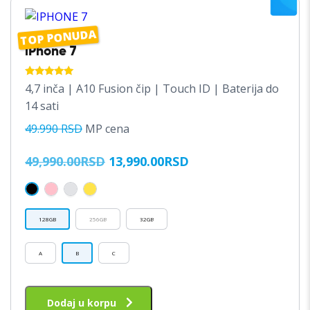
TOP PONUDA
iPhone 7
OCENJENO
4,7 inča | A10 Fusion čip | Touch ID | Baterija do
SA
5.00
14 sati
OD 5
49.990 RSD
MP cena
ORIGINALNA
TRENUTNA
49,990.00
RSD
13,990.00
RSD
CENA
CENA
JE
JE:
BILA:
13,990.00RSD.
128GB
256GB
32GB
49,990.00RSD.
A
B
C
Dodaj u korpu