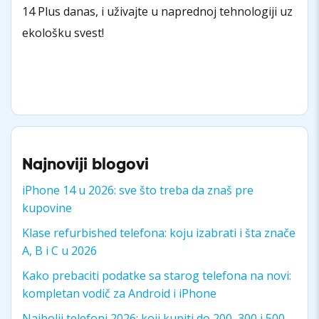
14 Plus danas, i uživajte u naprednoj tehnologiji uz
ekološku svest!
Najnoviji blogovi
iPhone 14 u 2026: sve što treba da znaš pre
kupovine
Klase refurbished telefona: koju izabrati i šta znače
A, B i C u 2026
Kako prebaciti podatke sa starog telefona na novi:
kompletan vodič za Android i iPhone
Najbolji telefoni 2026: koji kupiti do 200, 300 i 500