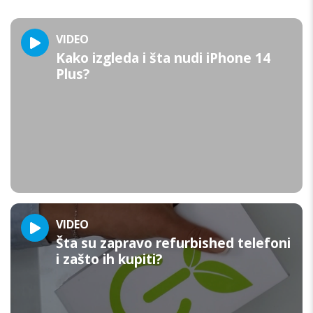
VIDEO
Kako izgleda i šta nudi iPhone 14
Plus?
VIDEO
Šta su zapravo refurbished telefoni
i zašto ih kupiti?