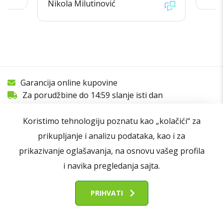
Nikola Milutinović
Garancija online kupovine
Za porudžbine do 14:59 slanje isti dan
97% Zadovoljnih kupaca
1000+ recenzija
Koristimo tehnologiju poznatu kao „kolačići“ za
prikupljanje i analizu podataka, kao i za
prikazivanje oglašavanja, na osnovu vašeg profila
i navika pregledanja sajta.
PRIHVATI
Prijavi se i preuzmi kod za popust do
10.000 RSD!