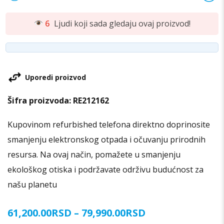
6
Ljudi koji sada gledaju ovaj proizvod!
Uporedi proizvod
Šifra proizvoda:
RE212162
Kupovinom refurbished telefona direktno doprinosite
smanjenju elektronskog otpada i očuvanju prirodnih
resursa. Na ovaj način, pomažete u smanjenju
ekološkog otiska i podržavate održivu budućnost za
našu planetu
Raspon
61,200.00
RSD
–
79,990.00
RSD