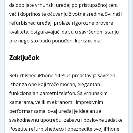
da dobijate vrhunski uređaj po pristupačnoj ceni,
već i doprinosite očuvanju životne sredine. Svi naši
refurbished uređaji prolaze rigorozne provere
kvaliteta, osiguravajući da su u savršenom stanju
pre nego što budu ponuđeni korisnicima.
Zaključak
Refurbished iPhone 14 Plus predstavlja savršen
izbor za one koji traže moćan, elegantan i
funkcionalan pametni telefon. Sa vrhunskim
kamerama, velikim ekranom i impresivnim
performansama, ovaj uređaj je idealan za
svakodnevnu upotrebu, zabavu i poslovne zadatke.
Posetite refurbished.eco i obezbedite svoj iPhone