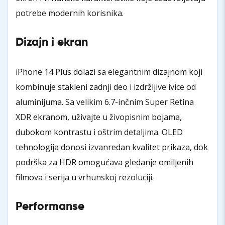
potrebe modernih korisnika.
Dizajn i ekran
iPhone 14 Plus dolazi sa elegantnim dizajnom koji
kombinuje stakleni zadnji deo i izdržljive ivice od
aluminijuma. Sa velikim 6.7-inčnim Super Retina
XDR ekranom, uživajte u živopisnim bojama,
dubokom kontrastu i oštrim detaljima. OLED
tehnologija donosi izvanredan kvalitet prikaza, dok
podrška za HDR omogućava gledanje omiljenih
filmova i serija u vrhunskoj rezoluciji.
Performanse