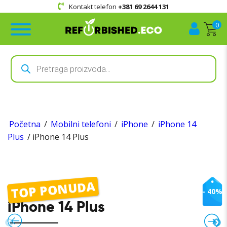
Kontakt telefon
+381 69 2644 131
0
Products
search
Početna
/
Mobilni telefoni
/
iPhone
/
iPhone 14
Plus
/ iPhone 14 Plus
TOP PONUDA
- 40%
iPhone 14 Plus