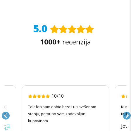
Opcije
mogu
biti
izabrane
5.0
na
stranici
1000+
recenzija
proizvoda.
10/10
radi
Telefon sam dobio brzo i u savršenom
Kupov
ila.
stanju, potpuno sam zadovoljan
izgle
kupovinom.
Jova