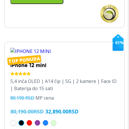
Ovaj
proizvod
ima
više
varijanti.
- 61%
Opcije
mogu
biti
TOP PONUDA
izabrane
iPhone 12 mini
na
stranici
OCENJENO
5,4 inča OLED | A14 čip | 5G | 2 kamere | Face ID
SA
proizvoda.
5.00
| Baterija do 15 sati
OD 5
80.190 RSD
MP cena
ORIGINALNA
TRENUTNA
80,190.00
RSD
32,890.00
RSD
CENA
CENA
JE
JE: