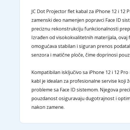
JC Dot Projector flet kabal za iPhone 12 i 12 P
zamenski deo namenjen popravci Face ID sis
preciznu rekonstrukciju funkcionalnosti prep
Izrađen od visokokvalitetnih materijala, ovaj f
omogućava stabilan i siguran prenos podata
senzora i matične ploče, čime doprinosi pou
Kompatibilan isključivo sa iPhone 12 i 12 Pro 
kabl je idealan za profesionalne servise koji ž
probleme sa Face ID sistemom. Njegova preciz
pouzdanost osiguravaju dugotrajnost i opti
nakon zamene.