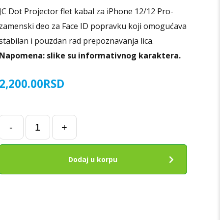
JC Dot Projector flet kabal za iPhone 12/12 Pro-
zamenski deo za Face ID popravku koji omogućava
stabilan i pouzdan rad prepoznavanja lica.
Napomena: slike su informativnog karaktera.
2,200.00
RSD
JC
-
+
Dot
Projector
flet
Dodaj u korpu
kabal
Face
ID
Repair
za