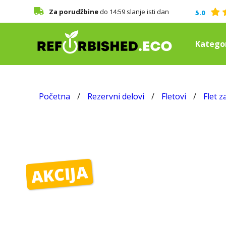
Za porudžbine
do 14:59 slanje isti dan
5.0
Kategor
Početna
/
Rezervni delovi
/
Fletovi
/
Flet z
AKCIJA