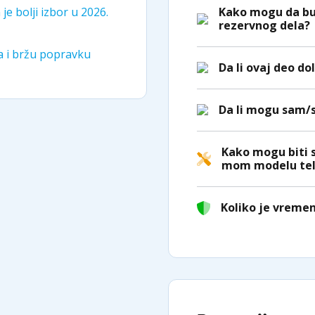
Kako mogu da bu
je bolji izbor u 2026.
rezervnog dela?
ka i bržu popravku
Da li ovaj deo do
Da li mogu sam/
Kako mogu biti 
mom modelu tel
Koliko je vreme