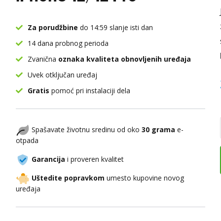
Za porudžbine
do 14:59 slanje isti dan
14 dana probnog perioda
Zvanična
oznaka kvaliteta obnovljenih uređaja
Uvek otključan uređaj
Gratis
pomoć pri instalaciji dela
Spašavate životnu sredinu od oko
30 grama
e-
otpada
Garancija
i proveren kvalitet
Uštedite popravkom
umesto kupovine novog
uređaja