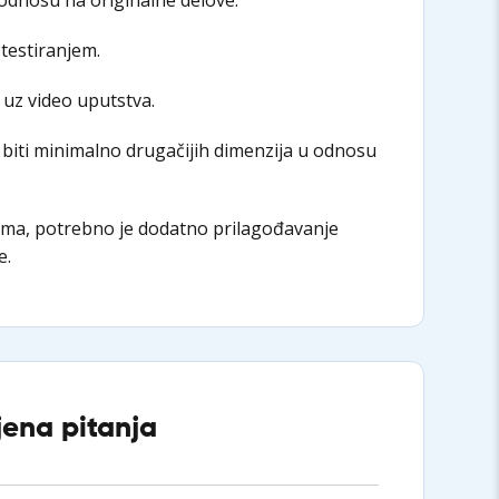
 testiranjem.
 uz video uputstva.
biti minimalno drugačijih dimenzija u odnosu
ima, potrebno je dodatno prilagođavanje
e.
jena pitanja