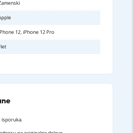
Zamenski
Apple
iPhone 12, iPhone 12 Pro
Flet
ane
 isporuka.
 odnosu na originalne delove.