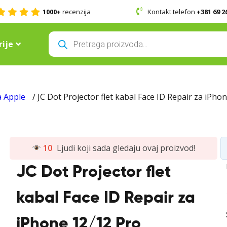
1000+
recenzija
Kontakt telefon
+381 69 2
Products
search
ije
a Apple
/ JC Dot Projector flet kabal Face ID Repair za iPho
10
Ljudi koji sada gledaju ovaj proizvod!
JC Dot Projector flet
kabal Face ID Repair za
iPhone 12/12 Pro