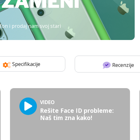
fon i prodaj nam svoj stari
Specifikacije
Recenzije
VIDEO
Rešite Face ID probleme:
Naš tim zna kako!