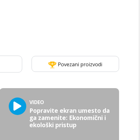
Povezani proizvodi
VIDEO
Popravite ekran umesto da
ga zamenite: Ekonomični i
ekološki pristup