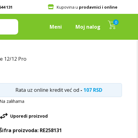
644 131
Kupovina u
prodavnici i online
0
Meni
Moj nalog
ne 12/12 Pro
Rata uz online kredit već od
-
107 RSD
Na zalihama
Uporedi proizvod
Šifra proizvoda:
RE258131