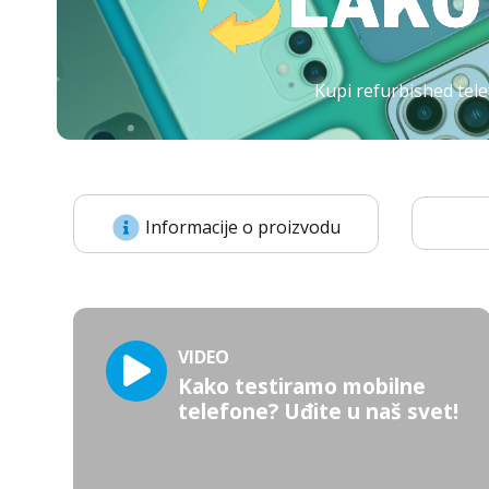
Kupi refurbished tele
Informacije o proizvodu
VIDEO
Kako testiramo mobilne
telefone? Uđite u naš svet!