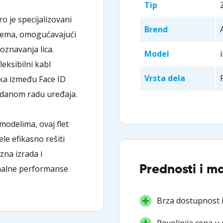
Tip
ro je specijalizovani
Brend
tema, omogućavajući
oznavanja lica.
Model
leksibilni kabl
Vrsta dela
ka između Face ID
zdanom radu uređaja.
modelima, ovaj flet
ele efikasno rešiti
na izrada i
Prednosti i m
malne performanse
Brza dostupnost i
Povoljnija cena u