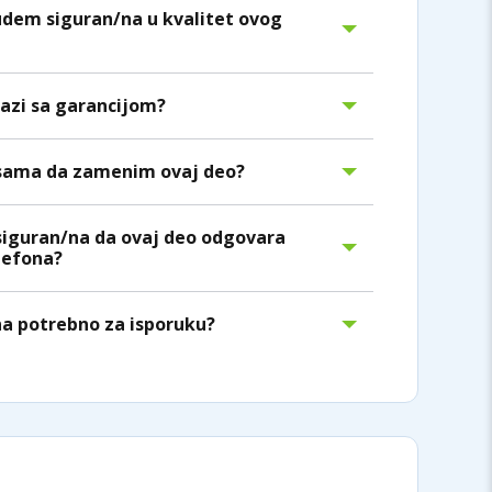
dem siguran/na u kvalitet ovog
lazi sa garancijom?
sama da zamenim ovaj deo?
siguran/na da ovaj deo odgovara
efona?
na potrebno za isporuku?