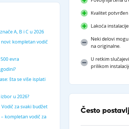
Kvalitet potvrđen
Lakoća instalacije
 znače A, B i C u 2026
Neki delovi mogu 
 novi: kompletan vodič
na originalne.
U retkim slučajev
i 500 evra
prilikom instalacij
 godini?
se: šta se više isplati
i izbor u 2026?
? Vodič za svaki budžet
Često postavl
i – kompletan vodič za