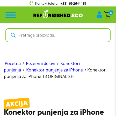
Kontakt telefon
+381 69 2644 131
0
Products
search
Početna
/
Rezervni delovi
/
Konektori
punjenja
/
Konektor punjenja za iPhone
/ Konektor
punjenja za iPhone 13 ORIGINAL SH
AKCIJA
Konektor punjenja za iPhone