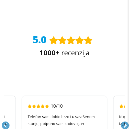
5.0
1000+
recenzija
10/10
radi
Telefon sam dobio brzo i u savršenom
Kupov
ila.
stanju, potpuno sam zadovoljan
izgle