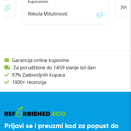
kupovinom.
Jova
Nikola Milutinović
Garancija online kupovine
Za porudžbine do 14:59 slanje isti dan
97% Zadovoljnih kupaca
1000+ recenzija
Prijavi se i preuzmi kod za popust do