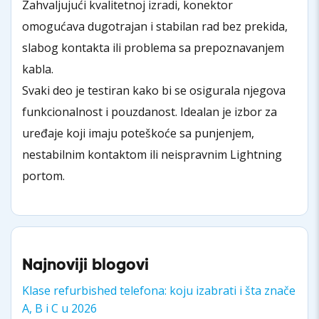
Zahvaljujući kvalitetnoj izradi, konektor
omogućava dugotrajan i stabilan rad bez prekida,
slabog kontakta ili problema sa prepoznavanjem
kabla.
Svaki deo je testiran kako bi se osigurala njegova
funkcionalnost i pouzdanost. Idealan je izbor za
uređaje koji imaju poteškoće sa punjenjem,
nestabilnim kontaktom ili neispravnim Lightning
portom.
Najnoviji blogovi
Klase refurbished telefona: koju izabrati i šta znače
A, B i C u 2026