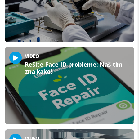
VIDEO
Rešite Face ID probleme: Naš tim
zna kako!
VIDEO