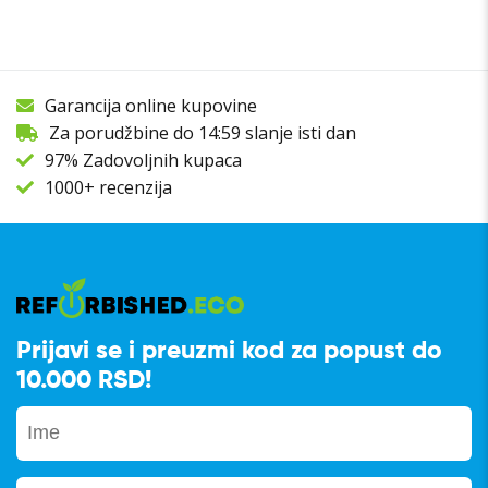
Garancija online kupovine
Za porudžbine do 14:59 slanje isti dan
97% Zadovoljnih kupaca
1000+ recenzija
Prijavi se i preuzmi kod za popust do
10.000 RSD!