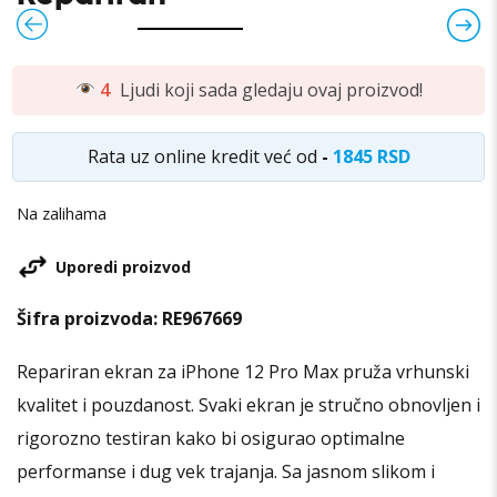
4
Ljudi koji sada gledaju ovaj proizvod!
Rata uz online kredit već od
-
1845 RSD
Na zalihama
Uporedi proizvod
Šifra proizvoda:
RE967669
Repariran ekran za iPhone 12 Pro Max pruža vrhunski
kvalitet i pouzdanost. Svaki ekran je stručno obnovljen i
rigorozno testiran kako bi osigurao optimalne
performanse i dug vek trajanja. Sa jasnom slikom i