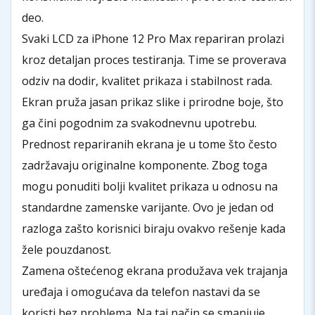
deo.
Svaki LCD za iPhone 12 Pro Max repariran prolazi
kroz detaljan proces testiranja. Time se proverava
odziv na dodir, kvalitet prikaza i stabilnost rada.
Ekran pruža jasan prikaz slike i prirodne boje, što
ga čini pogodnim za svakodnevnu upotrebu.
Prednost repariranih ekrana je u tome što često
zadržavaju originalne komponente. Zbog toga
mogu ponuditi bolji kvalitet prikaza u odnosu na
standardne zamenske varijante. Ovo je jedan od
razloga zašto korisnici biraju ovakvo rešenje kada
žele pouzdanost.
Zamena oštećenog ekrana produžava vek trajanja
uređaja i omogućava da telefon nastavi da se
koristi bez problema. Na taj način se smanjuje