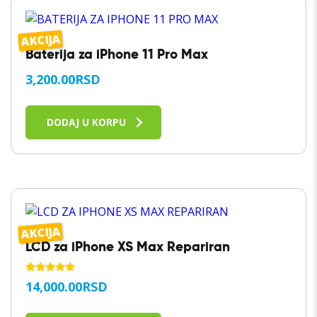
AKCIJA
Baterija za iPhone 11 Pro Max
3,200.00
RSD
DODAJ U KORPU
AKCIJA
LCD za iPhone XS Max Repariran
OCENJENO
14,000.00
RSD
SA
5.00
OD 5