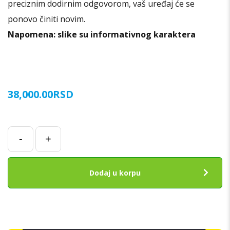
preciznim dodirnim odgovorom, vaš uređaj će se
ponovo činiti novim.
Napomena: slike su informativnog karaktera
38,000.00
RSD
LCD
-
+
za
iPhone
12
Dodaj u korpu
Pro
Max
Repariran
količina