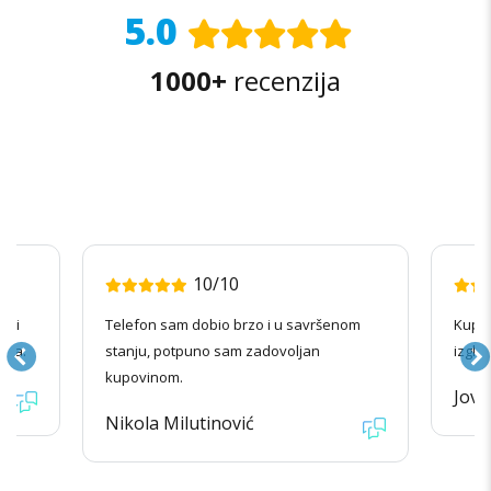
5.0
1000+
recenzija
10/10
radi
Telefon sam dobio brzo i u savršenom
Kupov
ila.
stanju, potpuno sam zadovoljan
izgle
kupovinom.
Jova
Nikola Milutinović