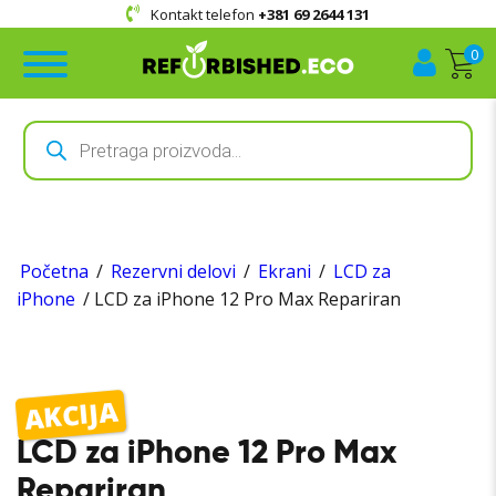
Kontakt telefon
+381 69 2644 131
0
Products
search
Početna
/
Rezervni delovi
/
Ekrani
/
LCD za
iPhone
/ LCD za iPhone 12 Pro Max Repariran
AKCIJA
LCD za iPhone 12 Pro Max
Repariran