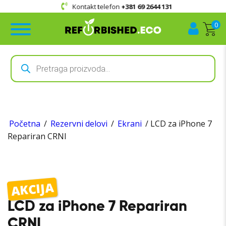
Kontakt telefon
+381 69 2644 131
0
Products
search
Početna
/
Rezervni delovi
/
Ekrani
/ LCD za iPhone 7
Repariran CRNI
AKCIJA
LCD za iPhone 7 Repariran
CRNI