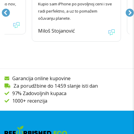
nov,
Kupio sam iPhone po povoljnoj ceni i sve
Odlič
radi perfektno, a uz to pomažem
funkc
očuvanju planete.
Kata
Miloš Stojanović
Garancija online kupovine
Za porudžbine do 14:59 slanje isti dan
97% Zadovoljnih kupaca
1000+ recenzija