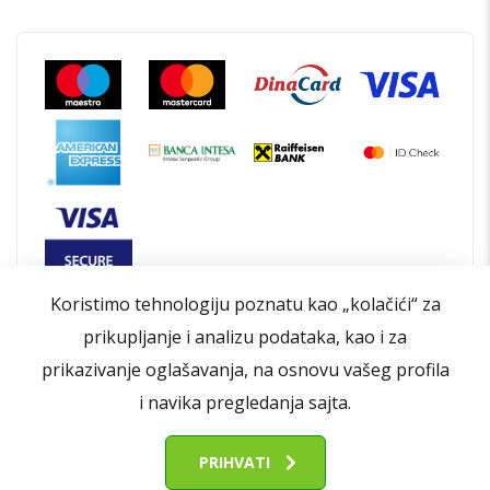
Koristimo tehnologiju poznatu kao „kolačići“ za
prikupljanje i analizu podataka, kao i za
prikazivanje oglašavanja, na osnovu vašeg profila
i navika pregledanja sajta.
Opšti uslovi poslovanja
Politika privatnosti
Politika kolačića
Kontakt
O nama
PRIHVATI
© 2026 | Sva prava zadržana od strane Refurbished.Eco