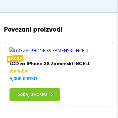
Povezani proizvodi
AKCIJA
LCD za iPhone XS Zamenski INCELL
OCENJENO
5,000.00
RSD
SA
5.00
OD 5
DODAJ U KORPU