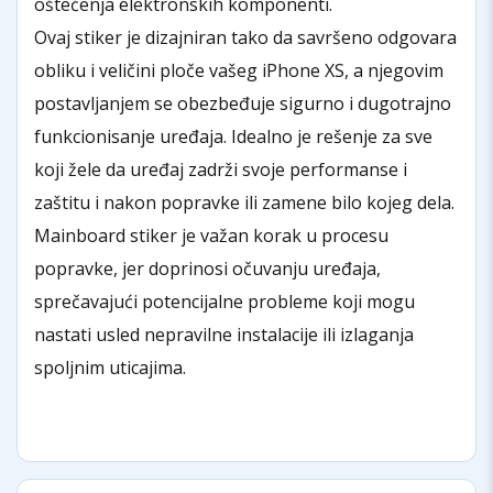
oštećenja elektronskih komponenti.
Ovaj stiker je dizajniran tako da savršeno odgovara
obliku i veličini ploče vašeg iPhone XS, a njegovim
postavljanjem se obezbeđuje sigurno i dugotrajno
funkcionisanje uređaja. Idealno je rešenje za sve
koji žele da uređaj zadrži svoje performanse i
zaštitu i nakon popravke ili zamene bilo kojeg dela.
Mainboard stiker je važan korak u procesu
popravke, jer doprinosi očuvanju uređaja,
sprečavajući potencijalne probleme koji mogu
nastati usled nepravilne instalacije ili izlaganja
spoljnim uticajima.