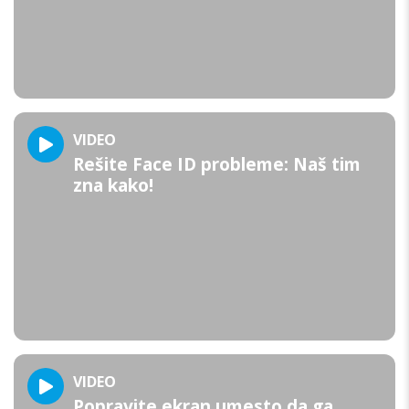
VIDEO
Rešite Face ID probleme: Naš tim
zna kako!
VIDEO
Popravite ekran umesto da ga