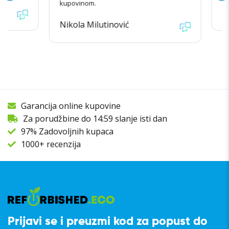
kupovinom.
Jova
Nikola Milutinović
Garancija online kupovine
Za porudžbine do 14:59 slanje isti dan
97% Zadovoljnih kupaca
1000+ recenzija
Prijavi se i preuzmi kod za popust do