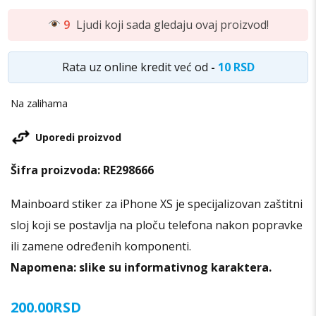
9
Ljudi koji sada gledaju ovaj proizvod!
Rata uz online kredit već od
-
10 RSD
Na zalihama
Uporedi proizvod
Šifra proizvoda:
RE298666
Mainboard stiker za iPhone XS je specijalizovan zaštitni
sloj koji se postavlja na ploču telefona nakon popravke
ili zamene određenih komponenti.
Napomena: slike su informativnog karaktera.
200.00
RSD