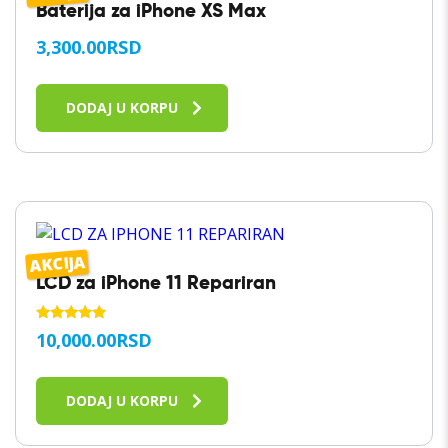
Baterija za iPhone XS Max
3,300.00
RSD
DODAJ U KORPU
AKCIJA
LCD za iPhone 11 Repariran
OCENJENO
10,000.00
RSD
SA
5.00
OD 5
DODAJ U KORPU