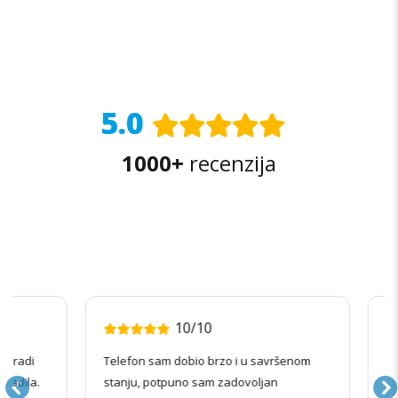
5.0
1000+
recenzija
10/10
radi
Telefon sam dobio brzo i u savršenom
Kupov
ila.
stanju, potpuno sam zadovoljan
izgle