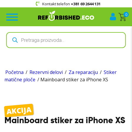
Kontakt telefon
+381 69 2644 131
0
Products
search
Početna
/
Rezervni delovi
/
Za reparaciju
/
Stiker
matične ploče
/ Mainboard stiker za iPhone XS
AKCIJA
Mainboard stiker za iPhone XS