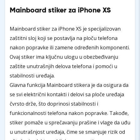
Mainboard stiker za iPhone XS
Mainboard stiker za iPhone XS je specijalizovan
zaštitni sloj koji se postavlja na ploču telefona
nakon popravke ili zamene određenih komponenti.
Ovaj stiker ima ključnu ulogu u obezbeđivanju
zaštite unutrašnjih delova telefona i pomoći u
stabilnosti uređaja.
Glavna funkcija Mainboard stikera je da osigura da
se svi električni kontakti i delovi sa ploče uređaja
čvrsto drže, što doprinosi stabilnosti i
funkcionalnosti telefona nakon popravke. Takođe,
stiker pomaže u sprečavanju prašine i vlage da uđu
u unutrašnjost uređaja, čime se smanjuje rizik od