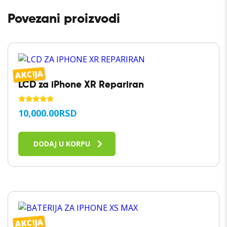
Povezani proizvodi
AKCIJA
LCD za iPhone XR Repariran
OCENJENO
10,000.00
RSD
SA
5.00
OD 5
DODAJ U KORPU
AKCIJA