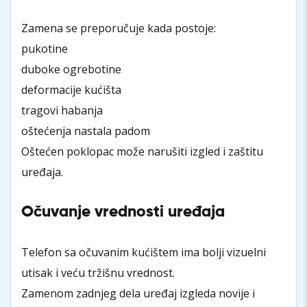
Zamena se preporučuje kada postoje:
pukotine
duboke ogrebotine
deformacije kućišta
tragovi habanja
oštećenja nastala padom
Oštećen poklopac može narušiti izgled i zaštitu
uređaja.
Očuvanje vrednosti uređaja
Telefon sa očuvanim kućištem ima bolji vizuelni
utisak i veću tržišnu vrednost.
Zamenom zadnjeg dela uređaj izgleda novije i