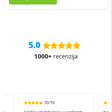
5.0
1000+
recenzija
10/10
radi
Telefon sam dobio brzo i u savršenom
Kupov