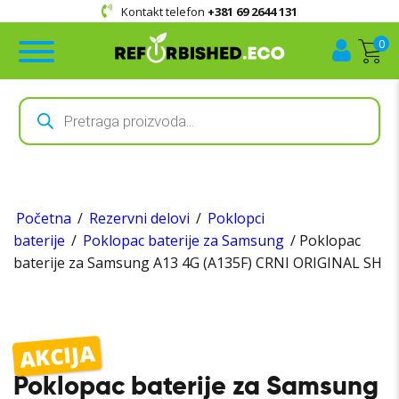
Kontakt telefon
+381 69 2644 131
0
Products
search
Početna
/
Rezervni delovi
/
Poklopci
baterije
/
Poklopac baterije za Samsung
/ Poklopac
baterije za Samsung A13 4G (A135F) CRNI ORIGINAL SH
AKCIJA
Poklopac baterije za Samsung