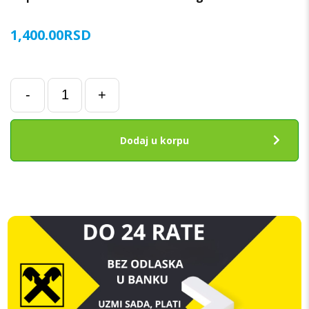
1,400.00
RSD
Poklopac
-
+
baterije
za
Samsung
Dodaj u korpu
A13
4G
(A135F)
CRNI
ORIGINAL
SH
količina