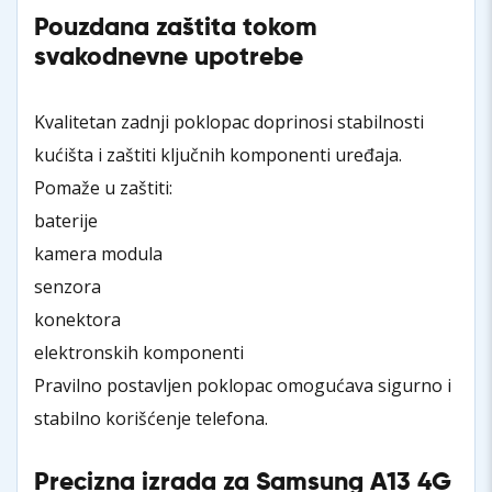
Pouzdana zaštita tokom
svakodnevne upotrebe
Kvalitetan zadnji poklopac doprinosi stabilnosti
kućišta i zaštiti ključnih komponenti uređaja.
Pomaže u zaštiti:
baterije
kamera modula
senzora
konektora
elektronskih komponenti
Pravilno postavljen poklopac omogućava sigurno i
stabilno korišćenje telefona.
Precizna izrada za Samsung A13 4G