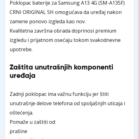
Poklopac baterije za Samsung A13 4G (SM-A135F)
CRNI ORIGINAL SH omogućava da uređaj nakon
zamene ponovo izgleda kao nov.
Kvalitetna završna obrada doprinosi premium
izgledu i prijatnom osećaju tokom svakodnevne
upotrebe.
Zaštita unutrašnjih komponenti
uređaja
Zadnji poklopac ima važnu funkciju jer štiti
unutrašnje delove telefona od spoljašnjih uticaja i
oštećenja.
Pomaže u zaštiti od:
prašine