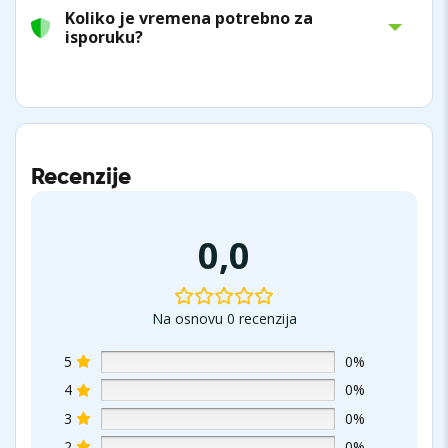
Koliko je vremena potrebno za
isporuku?
Recenzije
0,0
Na osnovu 0 recenzija
5
0%
4
0%
3
0%
2
0%