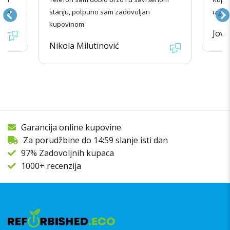
ila.
stanju, potpuno sam zadovoljan
izgle
kupovinom.
Jova
Nikola Milutinović
Garancija online kupovine
Za porudžbine do 14:59 slanje isti dan
97% Zadovoljnih kupaca
1000+ recenzija