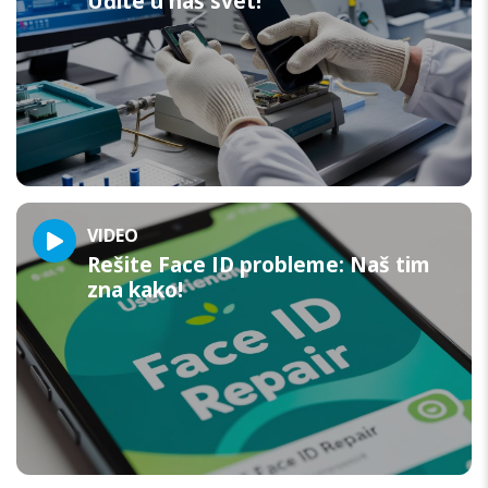
Uđite u naš svet!
VIDEO
Rešite Face ID probleme: Naš tim
zna kako!