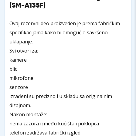
(SM-A135F)
Ovaj rezervni deo proizveden je prema fabričkim
specifikacijama kako bi omogućio savršeno
uklapanje.
Svi otvori za:
kamere
blic
mikrofone
senzore
izrađeni su precizno i u skladu sa originalnim
dizajnom.
Nakon montaže:
nema zazora između kućišta i poklopca
telefon zadržava fabrički izgled