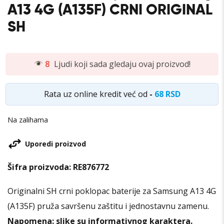
A13 4G (A135F) CRNI ORIGINAL
SH
8
Ljudi koji sada gledaju ovaj proizvod!
Rata uz online kredit već od
-
68 RSD
Na zalihama
Uporedi proizvod
Šifra proizvoda:
RE876772
Originalni SH crni poklopac baterije za Samsung A13 4G
(A135F) pruža savršenu zaštitu i jednostavnu zamenu.
Napomena: slike su informativnog karaktera.