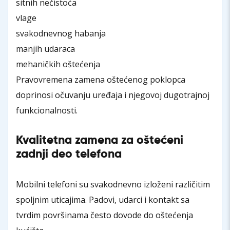
sitnih nečistoća
vlage
svakodnevnog habanja
manjih udaraca
mehaničkih oštećenja
Pravovremena zamena oštećenog poklopca
doprinosi očuvanju uređaja i njegovoj dugotrajnoj
funkcionalnosti.
Kvalitetna zamena za oštećeni
zadnji deo telefona
Mobilni telefoni su svakodnevno izloženi različitim
spoljnim uticajima. Padovi, udarci i kontakt sa
tvrdim površinama često dovode do oštećenja