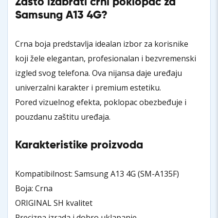
Zašto izabrati crni poklopac za
Samsung A13 4G?
Crna boja predstavlja idealan izbor za korisnike
koji žele elegantan, profesionalan i bezvremenski
izgled svog telefona. Ova nijansa daje uređaju
univerzalni karakter i premium estetiku.
Pored vizuelnog efekta, poklopac obezbeđuje i
pouzdanu zaštitu uređaja.
Karakteristike proizvoda
Kompatibilnost: Samsung A13 4G (SM-A135F)
Boja: Crna
ORIGINAL SH kvalitet
Precizna izrada i dobro uklapanje