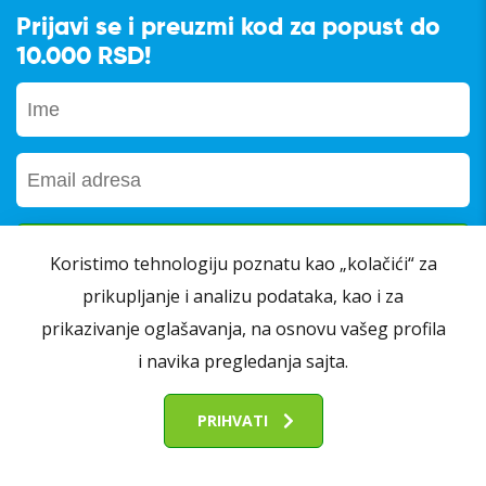
Prijavi se i preuzmi kod za popust do
10.000 RSD!
Koristimo tehnologiju poznatu kao „kolačići“ za
prikupljanje i analizu podataka, kao i za
Prijavom na newsletter slažete se sa našim
prikazivanje oglašavanja, na osnovu vašeg profila
Opštim uslovima poslovanja
i
Pravila o privatnosti
i navika pregledanja sajta.
PRIHVATI