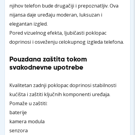
njihov telefon bude drugačiji i prepoznatljiv. Ova
nijansa daje uređaju moderan, luksuzan i
elegantan izgled.
Pored vizuelnog efekta, ljubičasti poklopac
doprinosi i osveženju celokupnog izgleda telefona.
Pouzdana zaštita tokom
svakodnevne upotrebe
Kvalitetan zadnji poklopac doprinosi stabilnosti
kućišta i zaštiti ključnih komponenti uređaja.
Pomaže u zaštiti:
baterije
kamera modula
senzora