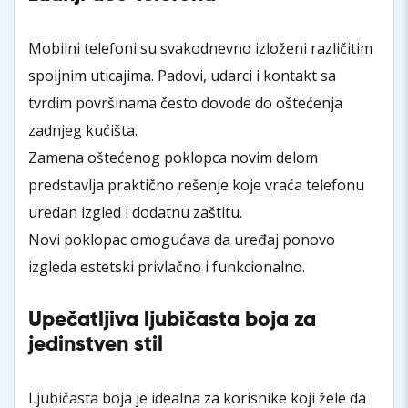
Mobilni telefoni su svakodnevno izloženi različitim
spoljnim uticajima. Padovi, udarci i kontakt sa
tvrdim površinama često dovode do oštećenja
zadnjeg kućišta.
Zamena oštećenog poklopca novim delom
predstavlja praktično rešenje koje vraća telefonu
uredan izgled i dodatnu zaštitu.
Novi poklopac omogućava da uređaj ponovo
izgleda estetski privlačno i funkcionalno.
Upečatljiva ljubičasta boja za
jedinstven stil
Ljubičasta boja je idealna za korisnike koji žele da