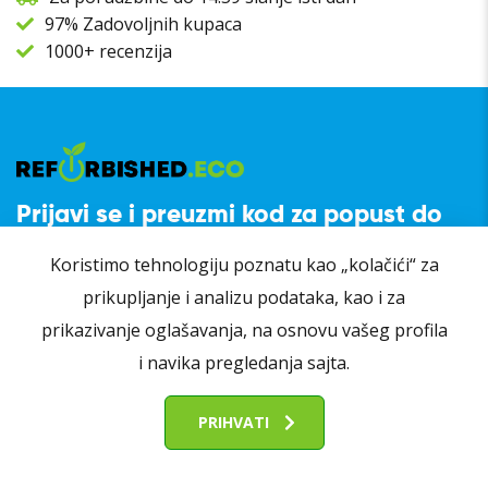
97% Zadovoljnih kupaca
1000+ recenzija
Prijavi se i preuzmi kod za popust do
10.000 RSD!
Koristimo tehnologiju poznatu kao „kolačići“ za
prikupljanje i analizu podataka, kao i za
prikazivanje oglašavanja, na osnovu vašeg profila
i navika pregledanja sajta.
PRIHVATI