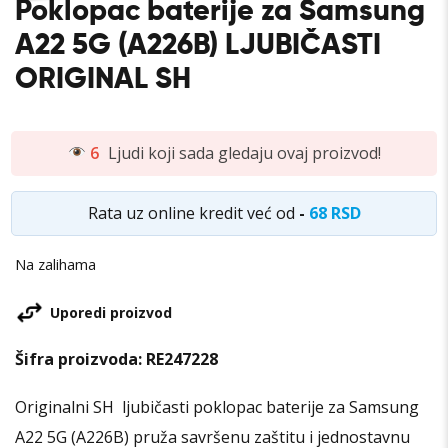
Poklopac baterije za Samsung
A22 5G (A226B) LJUBIČASTI
ORIGINAL SH
6
Ljudi koji sada gledaju ovaj proizvod!
Rata uz online kredit već od
-
68 RSD
Na zalihama
Uporedi proizvod
Šifra proizvoda:
RE247228
Originalni SH ljubičasti poklopac baterije za Samsung
A22 5G (A226B) pruža savršenu zaštitu i jednostavnu