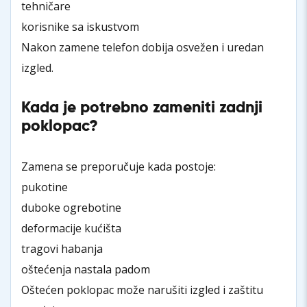
tehničare
korisnike sa iskustvom
Nakon zamene telefon dobija osvežen i uredan
izgled.
Kada je potrebno zameniti zadnji
poklopac?
Zamena se preporučuje kada postoje:
pukotine
duboke ogrebotine
deformacije kućišta
tragovi habanja
oštećenja nastala padom
Oštećen poklopac može narušiti izgled i zaštitu