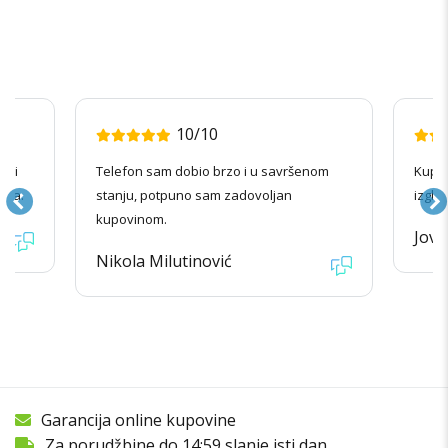
10/10
radi
Telefon sam dobio brzo i u savršenom
Kupov
ila.
stanju, potpuno sam zadovoljan
izgle
kupovinom.
Jova
Nikola Milutinović
Garancija online kupovine
Za porudžbine do 14:59 slanje isti dan