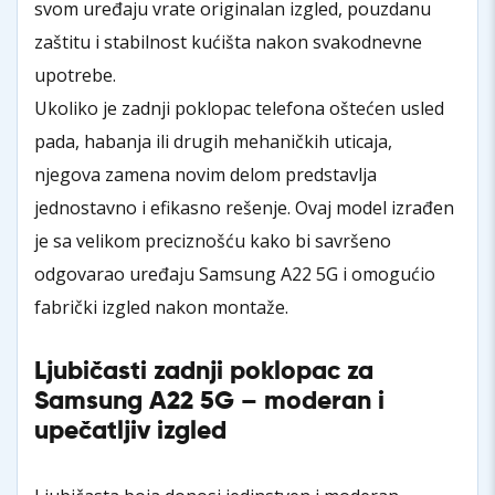
svom uređaju vrate originalan izgled, pouzdanu
zaštitu i stabilnost kućišta nakon svakodnevne
upotrebe.
Ukoliko je zadnji poklopac telefona oštećen usled
pada, habanja ili drugih mehaničkih uticaja,
njegova zamena novim delom predstavlja
jednostavno i efikasno rešenje. Ovaj model izrađen
je sa velikom preciznošću kako bi savršeno
odgovarao uređaju Samsung A22 5G i omogućio
fabrički izgled nakon montaže.
Ljubičasti zadnji poklopac za
Samsung A22 5G – moderan i
upečatljiv izgled