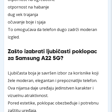
otpornost na habanje
dug vek trajanja
očuvanje boje i sjaja
To omogućava da telefon dugo zadrži moderan
izgled.
Zašto izabrati ljubičasti poklopac
za Samsung A22 5G?
Ljubičasta boja je savršen izbor za korisnike koji
žele moderan, elegantan i prepoznatljiv telefon.
Ova nijansa daje uređaju jedinstven karakter i
vizuelnu atraktivnost.
Pored estetike, poklopac obezbeđuje i potrebnu
zaštitu uređaja.