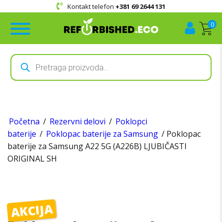
Kontakt telefon
+381 69 2644 131
0
Products
search
Početna
/
Rezervni delovi
/
Poklopci
baterije
/
Poklopac baterije za Samsung
/ Poklopac
baterije za Samsung A22 5G (A226B) LJUBIČASTI
ORIGINAL SH
AKCIJA