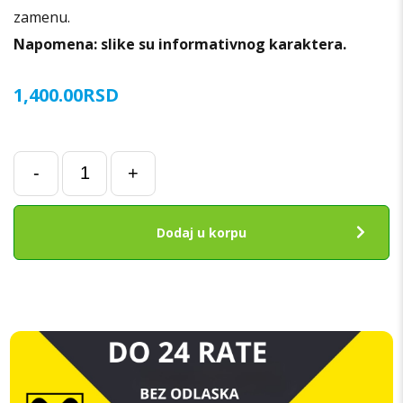
zamenu.
Napomena: slike su informativnog karaktera.
1,400.00
RSD
Poklopac
-
+
baterije
za
Samsung
Dodaj u korpu
A22
5G
(A226B)
LJUBIČASTI
ORIGINAL
SH
količina