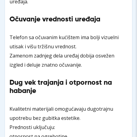
uređaja.
Očuvanje vrednosti uređaja
Telefon sa očuvanim kućištem ima bolji vizuelni
utisak i višu tržišnu vrednost.
Zamenom zadnjeg dela uređaj dobija osvežen
izgled i deluje znatno očuvanije.
Dug vek trajanja i otpornost na
habanje
Kvalitetni materijali omogućavaju dugotrajnu
upotrebu bez gubitka estetike.
Prednosti uključuju:
otpornost na ogrebotine