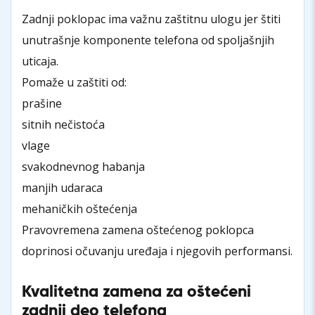
Zadnji poklopac ima važnu zaštitnu ulogu jer štiti
unutrašnje komponente telefona od spoljašnjih
uticaja.
Pomaže u zaštiti od:
prašine
sitnih nečistoća
vlage
svakodnevnog habanja
manjih udaraca
mehaničkih oštećenja
Pravovremena zamena oštećenog poklopca
doprinosi očuvanju uređaja i njegovih performansi.
Kvalitetna zamena za oštećeni
zadnji deo telefona