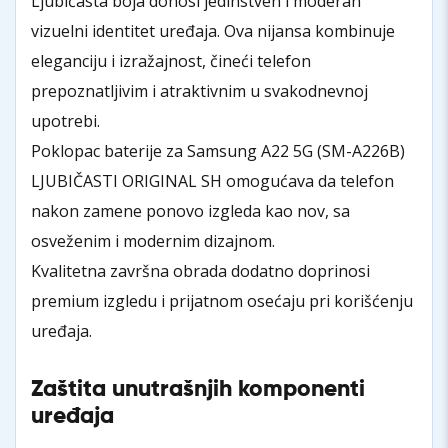
Ljubičasta boja donosi jedinstven i moderan
vizuelni identitet uređaja. Ova nijansa kombinuje
eleganciju i izražajnost, čineći telefon
prepoznatljivim i atraktivnim u svakodnevnoj
upotrebi.
Poklopac baterije za Samsung A22 5G (SM-A226B)
LJUBIČASTI ORIGINAL SH omogućava da telefon
nakon zamene ponovo izgleda kao nov, sa
osveženim i modernim dizajnom.
Kvalitetna završna obrada dodatno doprinosi
premium izgledu i prijatnom osećaju pri korišćenju
uređaja.
Zaštita unutrašnjih komponenti
uređaja