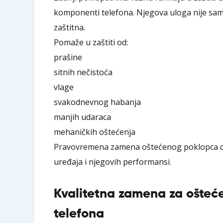
komponenti telefona. Njegova uloga nije sam
zaštitna.
Pomaže u zaštiti od:
prašine
sitnih nečistoća
vlage
svakodnevnog habanja
manjih udaraca
mehaničkih oštećenja
Pravovremena zamena oštećenog poklopca d
uređaja i njegovih performansi.
Kvalitetna zamena za ošteće
telefona