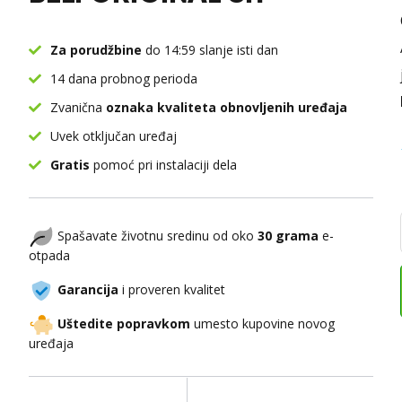
Za porudžbine
do 14:59 slanje isti dan
14 dana probnog perioda
Zvanična
oznaka kvaliteta obnovljenih uređaja
Uvek otključan uređaj
Gratis
pomoć pri instalaciji dela
Spašavate životnu sredinu od oko
30 grama
e-
otpada
Garancija
i proveren kvalitet
Uštedite popravkom
umesto kupovine novog
uređaja