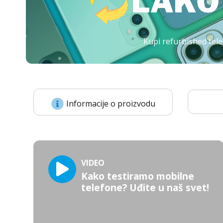
Kupi refurbished tele
Informacije o proizvodu
VIDEO
Kako testiramo mobilne
telefone? Uđite u naš svet!