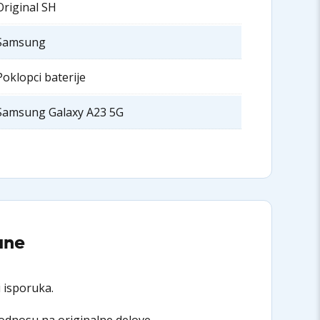
Original SH
Samsung
Poklopci baterije
Samsung Galaxy A23 5G
ane
 isporuka.
 odnosu na originalne delove.