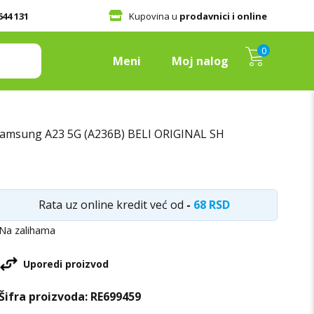
644 131
Kupovina u
prodavnici i online
0
Meni
Moj nalog
 Samsung A23 5G (A236B) BELI ORIGINAL SH
Rata uz online kredit već od
-
68 RSD
Na zalihama
Uporedi proizvod
Šifra proizvoda:
RE699459