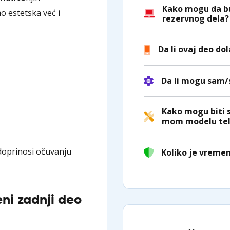
Kako mogu da bu
o estetska već i
rezervnog dela?
Da li ovaj deo do
Da li mogu sam
Kako mogu biti 
mom modelu tel
oprinosi očuvanju
Koliko je vreme
ni zadnji deo