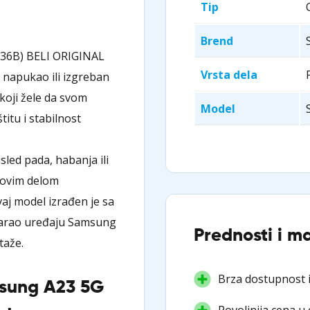
Tip
Brend
236B) BELI ORIGINAL
Vrsta dela
 napukao ili izgreban
koji žele da svom
Model
itu i stabilnost
sled pada, habanja ili
novim delom
vaj model izrađen je sa
varao uređaju Samsung
Prednosti i m
taže.
Brza dostupnost i
msung A23 5G
Povoljnija cena u