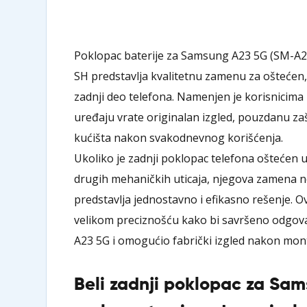
Poklopac baterije za Samsung A23 5G (SM-A
SH predstavlja kvalitetnu zamenu za oštećen,
zadnji deo telefona. Namenjen je korisnicima 
uređaju vrate originalan izgled, pouzdanu zašt
kućišta nakon svakodnevnog korišćenja.
Ukoliko je zadnji poklopac telefona oštećen u
drugih mehaničkih uticaja, njegova zamena 
predstavlja jednostavno i efikasno rešenje. O
velikom preciznošću kako bi savršeno odgo
A23 5G i omogućio fabrički izgled nakon mon
Beli zadnji poklopac za Sa