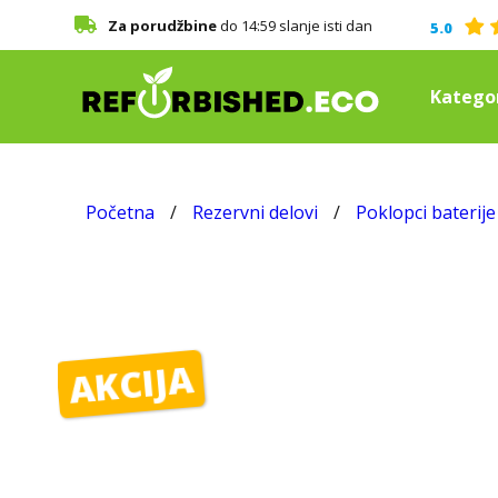
Za porudžbine
do 14:59 slanje isti dan
5.0
Kategor
Početna
/
Rezervni delovi
/
Poklopci baterije
AKCIJA