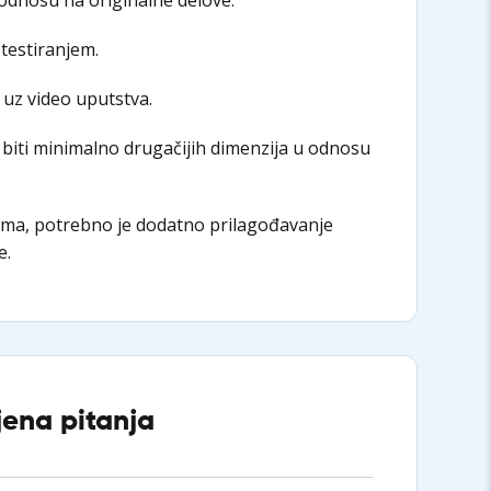
 testiranjem.
 uz video uputstva.
biti minimalno drugačijih dimenzija u odnosu
ima, potrebno je dodatno prilagođavanje
e.
jena pitanja