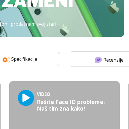
fon i prodaj nam svoj stari
Specifikacije
Recenzije
VIDEO
Rešite Face ID probleme:
Naš tim zna kako!