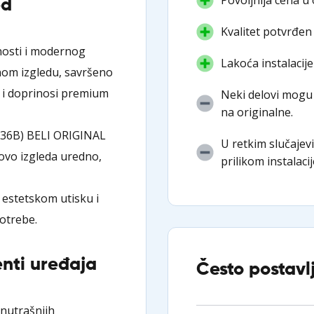
ed
Kvalitet potvrđen
dnosti i modernog
Lakoća instalacije
anom izgledu, savršeno
 i doprinosi premium
Neki delovi mogu 
na originalne.
236B) BELI ORIGINAL
U retkim slučajev
vo izgleda uredno,
prilikom instalacij
 estetskom utisku i
otrebe.
nti uređaja
Često postavl
unutrašnjih