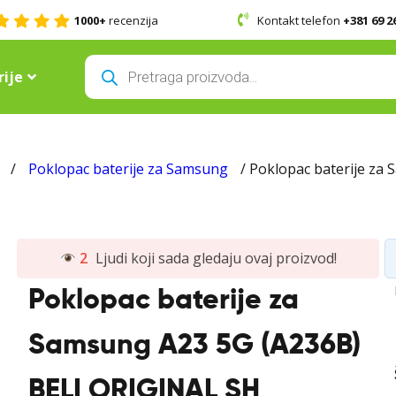
1000+
recenzija
Kontakt telefon
+381 69 2
Products
search
ije
/
Poklopac baterije za Samsung
/ Poklopac baterije za
2
Ljudi koji sada gledaju ovaj proizvod!
Poklopac baterije za
Samsung A23 5G (A236B)
BELI ORIGINAL SH