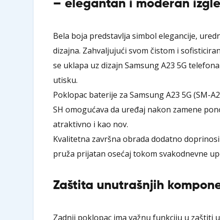
– elegantan i moderan izgl
Bela boja predstavlja simbol elegancije, ure
dizajna. Zahvaljujući svom čistom i sofisticir
se uklapa uz dizajn Samsung A23 5G telefona
utisku.
Poklopac baterije za Samsung A23 5G (SM-A
SH omogućava da uređaj nakon zamene pono
atraktivno i kao nov.
Kvalitetna završna obrada dodatno doprinosi
pruža prijatan osećaj tokom svakodnevne up
Zaštita unutrašnjih kompone
Zadnji poklopac ima važnu funkciju u zaštiti 