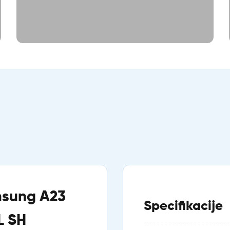
msung A23
Specifikacije
L SH