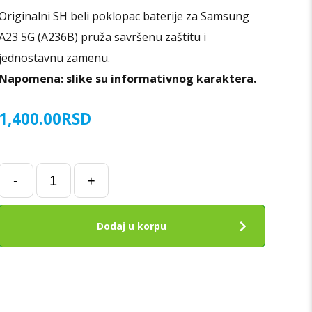
Originalni SH beli poklopac baterije za Samsung
A23 5G (A236B) pruža savršenu zaštitu i
jednostavnu zamenu.
Napomena: slike su informativnog karaktera.
1,400.00
RSD
Poklopac
-
+
baterije
za
Samsung
Dodaj u korpu
A23
5G
(A236B)
BELI
ORIGINAL