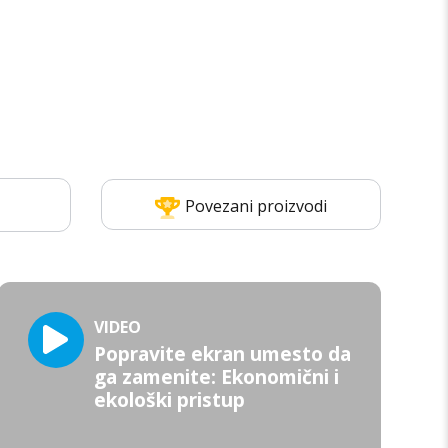
Povezani proizvodi
VIDEO
Popravite ekran umesto da
ga zamenite: Ekonomični i
ekološki pristup