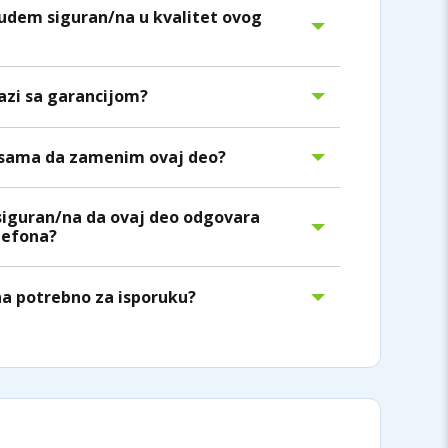
dem siguran/na u kvalitet ovog
lazi sa garancijom?
/sama da zamenim ovaj deo?
siguran/na da ovaj deo odgovara
efona?
na potrebno za isporuku?