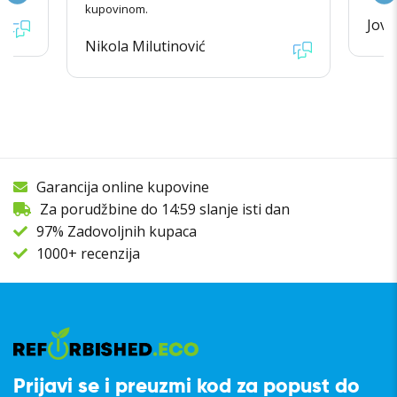
kupovinom.
Jova
Nikola Milutinović
Garancija online kupovine
Za porudžbine do 14:59 slanje isti dan
97% Zadovoljnih kupaca
1000+ recenzija
Prijavi se i preuzmi kod za popust do