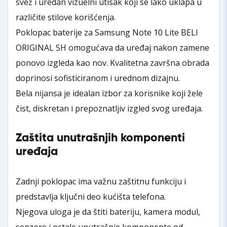
svež i uredan vizuelni utisak koji se lako uklapa u
različite stilove korišćenja.
Poklopac baterije za Samsung Note 10 Lite BELI
ORIGINAL SH omogućava da uređaj nakon zamene
ponovo izgleda kao nov. Kvalitetna završna obrada
doprinosi sofisticiranom i urednom dizajnu.
Bela nijansa je idealan izbor za korisnike koji žele
čist, diskretan i prepoznatljiv izgled svog uređaja.
Zaštita unutrašnjih komponenti
uređaja
Zadnji poklopac ima važnu zaštitnu funkciju i
predstavlja ključni deo kućišta telefona.
Njegova uloga je da štiti bateriju, kamera modul,
senzore i ostale unutrašnje komponente od