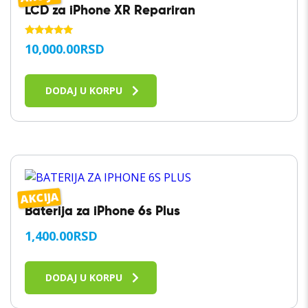
LCD za iPhone XR Repariran
OCENJENO
10,000.00
RSD
SA
5.00
OD 5
DODAJ U KORPU
AKCIJA
Baterija za iPhone 6s Plus
1,400.00
RSD
DODAJ U KORPU