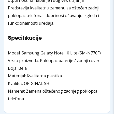
otpornost na habanje i dug vek trajanja.
Predstavlja kvalitetnu zamenu za oštećen zadnji
poklopac telefona i doprinosi očuvanju izgleda i
funkcionalnosti uređaja.
Specifikacije
Model: Samsung Galaxy Note 10 Lite (SM-N770F)
Vrsta proizvoda: Poklopac baterije / zadnji cover
Boja: Bela
Materijal: Kvalitetna plastika
Kvalitet: ORIGINAL SH
Namena: Zamena oštećenog zadnjeg poklopca
telefona