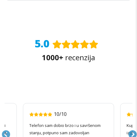
5.0
1000+
recenzija
10/10
radi
Telefon sam dobio brzo i u savršenom
Kupov
ila.
stanju, potpuno sam zadovoljan
izgle