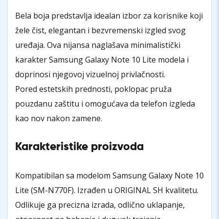
Bela boja predstavlja idealan izbor za korisnike koji
žele čist, elegantan i bezvremenski izgled svog
uređaja. Ova nijansa naglašava minimalistički
karakter Samsung Galaxy Note 10 Lite modela i
doprinosi njegovoj vizuelnoj privlačnosti.
Pored estetskih prednosti, poklopac pruža
pouzdanu zaštitu i omogućava da telefon izgleda
kao nov nakon zamene.
Karakteristike proizvoda
Kompatibilan sa modelom Samsung Galaxy Note 10
Lite (SM-N770F). Izrađen u ORIGINAL SH kvalitetu.
Odlikuje ga precizna izrada, odlično uklapanje,