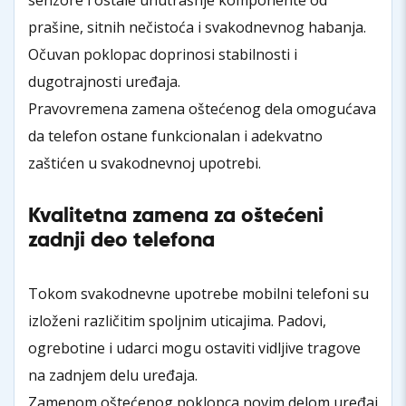
prašine, sitnih nečistoća i svakodnevnog habanja.
Očuvan poklopac doprinosi stabilnosti i
dugotrajnosti uređaja.
Pravovremena zamena oštećenog dela omogućava
da telefon ostane funkcionalan i adekvatno
zaštićen u svakodnevnoj upotrebi.
Kvalitetna zamena za oštećeni
zadnji deo telefona
Tokom svakodnevne upotrebe mobilni telefoni su
izloženi različitim spoljnim uticajima. Padovi,
ogrebotine i udarci mogu ostaviti vidljive tragove
na zadnjem delu uređaja.
Zamenom oštećenog poklopca novim delom uređaj