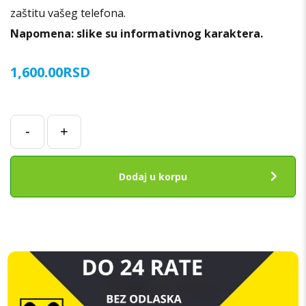
zaštitu vašeg telefona.
Napomena: slike su informativnog karaktera.
1,600.00
RSD
Poklopac
-
+
baterije
za
Samsung
Dodaj u korpu
Note
10
Lite
(N770F)
BELI
ORIGINAL
SH