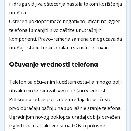
ili druga vidljiva oštećenja nastala tokom korišćenja
uređaja.
Oštećen poklopac može negativno uticati na izgled
telefona i smanjiti nivo zaštite unutrašnjih
komponenti. Pravovremena zamena omogućava da
uređaj ostane funkcionalan i vizuelno očuvan.
Očuvanje vrednosti telefona
Telefon sa očuvanim kućištem ostavlja mnogo bolji
utisak i može zadržati veću tržišnu vrednost.
Prilikom prodaje polovnog uređaja kupci često
prvo obraćaju pažnju na spoljašnje stanje telefona.
Ugradnjom novog poklopca uređaj dobija osvežen
izgled i veću atraktivnost na tržištu polovnih