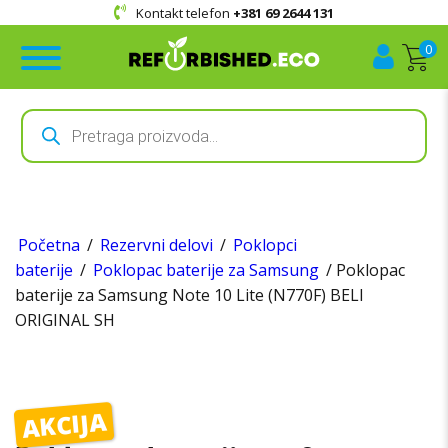
Kontakt telefon
+381 69 2644 131
0
Products
search
Početna
/
Rezervni delovi
/
Poklopci
baterije
/
Poklopac baterije za Samsung
/ Poklopac
baterije za Samsung Note 10 Lite (N770F) BELI
ORIGINAL SH
AKCIJA