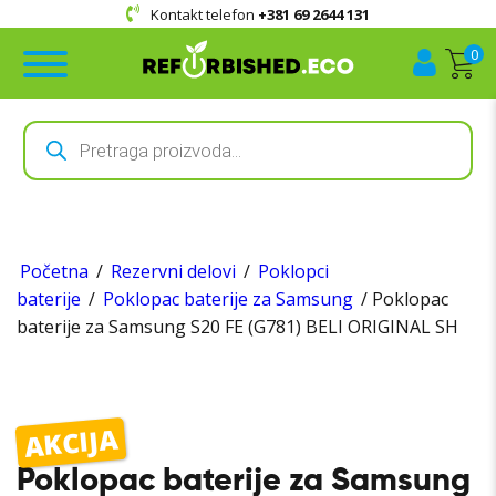
Kupovina u
prodavnici i online
0
Products
search
Početna
/
Rezervni delovi
/
Poklopci
baterije
/
Poklopac baterije za Samsung
/ Poklopac
baterije za Samsung S20 FE (G781) BELI ORIGINAL SH
AKCIJA
Poklopac baterije za Samsung