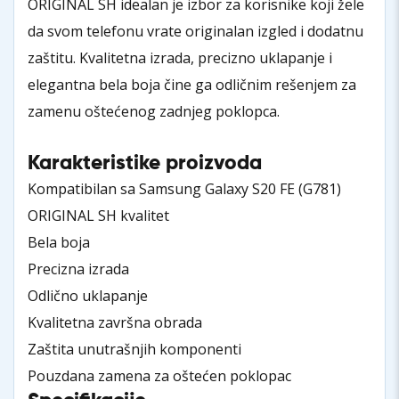
ORIGINAL SH idealan je izbor za korisnike koji žele
da svom telefonu vrate originalan izgled i dodatnu
zaštitu. Kvalitetna izrada, precizno uklapanje i
elegantna bela boja čine ga odličnim rešenjem za
zamenu oštećenog zadnjeg poklopca.
Karakteristike proizvoda
Kompatibilan sa Samsung Galaxy S20 FE (G781)
ORIGINAL SH kvalitet
Bela boja
Precizna izrada
Odlično uklapanje
Kvalitetna završna obrada
Zaštita unutrašnjih komponenti
Pouzdana zamena za oštećen poklopac