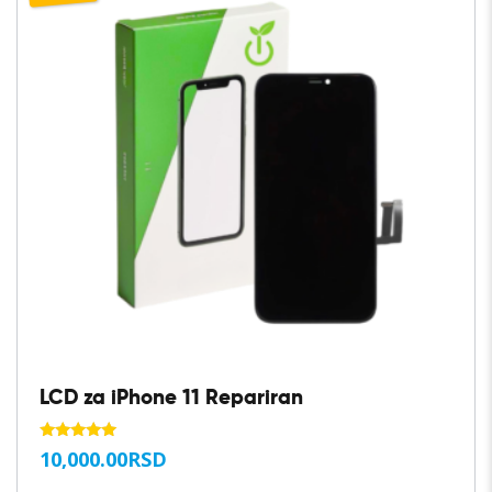
LCD za iPhone 11 Repariran
OCENJENO
10,000.00
RSD
SA
5.00