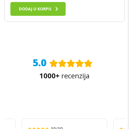
OD 5
DODAJ U KORPU
5.0
1000+
recenzija
10/10