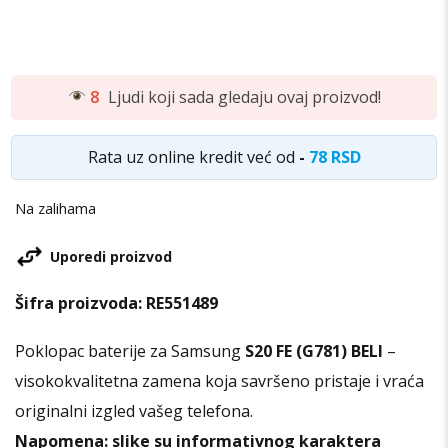
8
Ljudi koji sada gledaju ovaj proizvod!
Rata uz online kredit već od
-
78 RSD
Na zalihama
Uporedi proizvod
Šifra proizvoda:
RE551489
Poklopac baterije za Samsung
S20 FE (G781) BELI
–
visokokvalitetna zamena koja savršeno pristaje i vraća
originalni izgled vašeg telefona.
Napomena: slike su informativnog karaktera