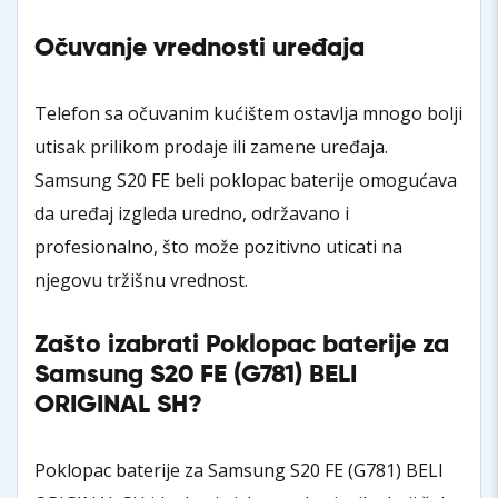
Očuvanje vrednosti uređaja
Telefon sa očuvanim kućištem ostavlja mnogo bolji
utisak prilikom prodaje ili zamene uređaja.
Samsung S20 FE beli poklopac baterije omogućava
da uređaj izgleda uredno, održavano i
profesionalno, što može pozitivno uticati na
njegovu tržišnu vrednost.
Zašto izabrati Poklopac baterije za
Samsung S20 FE (G781) BELI
ORIGINAL SH?
Poklopac baterije za Samsung S20 FE (G781) BELI