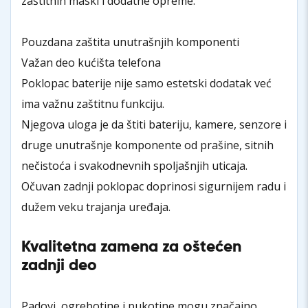
zaštitnih maski i dodatne opreme.
Pouzdana zaštita unutrašnjih komponenti
Važan deo kućišta telefona
Poklopac baterije nije samo estetski dodatak već
ima važnu zaštitnu funkciju.
Njegova uloga je da štiti bateriju, kamere, senzore i
druge unutrašnje komponente od prašine, sitnih
nečistoća i svakodnevnih spoljašnjih uticaja.
Očuvan zadnji poklopac doprinosi sigurnijem radu i
dužem veku trajanja uređaja.
Kvalitetna zamena za oštećen
zadnji deo
Padovi, ogrebotine i pukotine mogu značajno