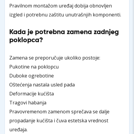
Pravilnom montažom uređaj dobija obnovljen
izgled i potrebnu zaštitu unutrašnjih komponenti.
Kada je potrebna zamena zadnjeg
poklopca?
Zamena se preporučuje ukoliko postoje:
Pukotine na poklopcu
Duboke ogrebotine
Oštećenja nastala usled pada
Deformacije kućišta
Tragovi habanja
Pravovremenom zamenom sprečava se dalje
propadanje kućišta i čuva estetska vrednost
uređaja.