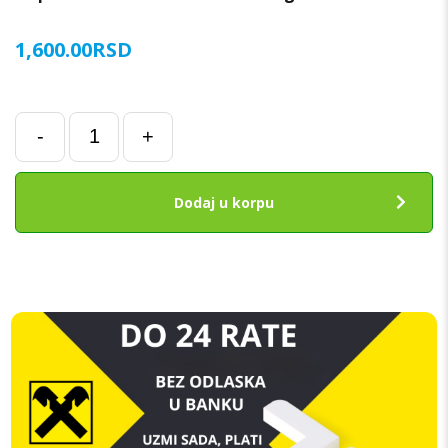
1,600.00
RSD
Poklopac
-
+
baterije
za
Samsung
Dodaj u korpu
S20
FE
(G781)
BELI
ORIGINAL
SH
količina