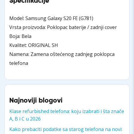
Specifikacije
Model: Samsung Galaxy S20 FE (G781)
Vrsta proizvoda: Poklopac baterije / zadnji cover
Boja: Bela
Kvalitet: ORIGINAL SH
Namena: Zamena oštećenog zadnjeg poklopca
telefona
Najnoviji blogovi
Klase refurbished telefona: koju izabrati i šta znače
A, B i C u 2026
Kako prebaciti podatke sa starog telefona na novi: