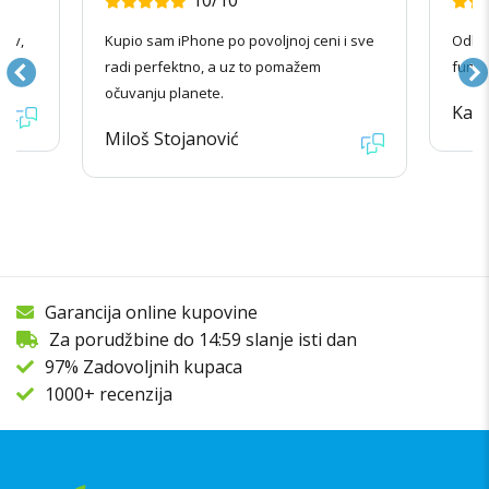
i sve
Odlična usluga i kvalitetan telefon koji
Telef
funkcioniše kao da je nov.
odlič
Katarina Simić
Luca
Garancija online kupovine
Za porudžbine do 14:59 slanje isti dan
97% Zadovoljnih kupaca
1000+ recenzija