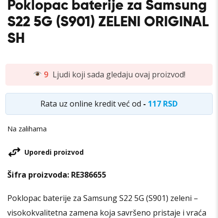
Poklopac baterije za Samsung
S22 5G (S901) ZELENI ORIGINAL
SH
9
Ljudi koji sada gledaju ovaj proizvod!
Rata uz online kredit već od
-
117 RSD
Na zalihama
Uporedi proizvod
Šifra proizvoda:
RE386655
Poklopac baterije za Samsung S22 5G (S901) zeleni –
visokokvalitetna zamena koja savršeno pristaje i vraća