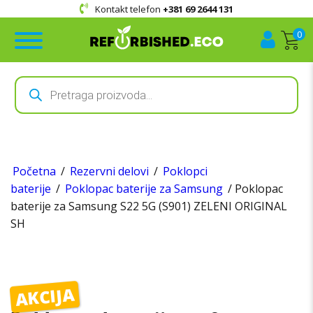
Kontakt telefon
+381 69 2644 131
0
Products
search
Početna
/
Rezervni delovi
/
Poklopci
baterije
/
Poklopac baterije za Samsung
/ Poklopac
baterije za Samsung S22 5G (S901) ZELENI ORIGINAL
SH
AKCIJA