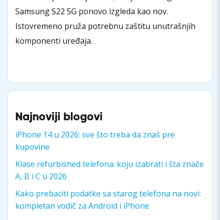
Samsung S22 5G ponovo izgleda kao nov.
Istovremeno pruža potrebnu zaštitu unutrašnjih
komponenti uređaja.
Najnoviji blogovi
iPhone 14 u 2026: sve što treba da znaš pre
kupovine
Klase refurbished telefona: koju izabrati i šta znače
A, B i C u 2026
Kako prebaciti podatke sa starog telefona na novi:
kompletan vodič za Android i iPhone