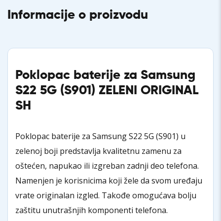
Informacije o proizvodu
Poklopac baterije za Samsung
S22 5G (S901) ZELENI
ORIGINAL
SH
Poklopac baterije za Samsung S22 5G (S901) u
zelenoj boji predstavlja kvalitetnu zamenu za
oštećen, napukao ili izgreban zadnji deo telefona.
Namenjen je korisnicima koji žele da svom uređaju
vrate originalan izgled. Takođe omogućava bolju
zaštitu unutrašnjih komponenti telefona.