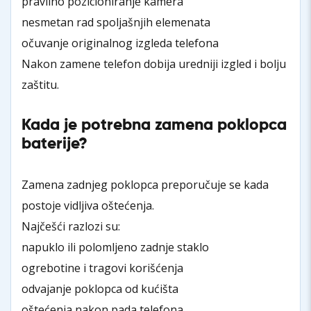
pravilno pozicioniranje kamera
nesmetan rad spoljašnjih elemenata
očuvanje originalnog izgleda telefona
Nakon zamene telefon dobija uredniji izgled i bolju
zaštitu.
Kada je potrebna zamena poklopca
baterije?
Zamena zadnjeg poklopca preporučuje se kada
postoje vidljiva oštećenja.
Najčešći razlozi su:
napuklo ili polomljeno zadnje staklo
ogrebotine i tragovi korišćenja
odvajanje poklopca od kućišta
oštećenja nakon pada telefona