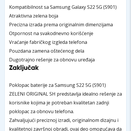
Kompatibilnost sa Samsung Galaxy S22 5G (S901)
Atraktivna zelena boja
Precizna izrada prema originalnim dimenzijama
Otpornost na svakodnevno korišćenje
Vraćanje fabričkog izgleda telefona
Pouzdana zamena oštećenog dela
Dugotrajno rešenje za obnovu uređaja
Zaključak
Poklopac baterije za Samsung S22 5G (S901)
ZELENI ORIGINAL SH predstavlja idealno rešenje za
korisnike kojima je potreban kvalitetan zadnji
poklopac za obnovu telefona.
Zahvaljujući preciznoj izradi, originalnom dizajnu i
kvalitetnoj završnoj obradi, ovaj deo omogućava da