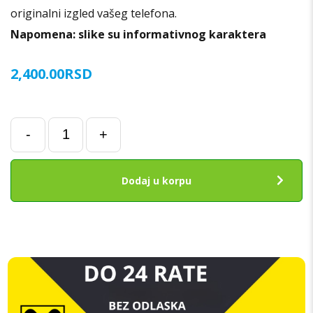
originalni izgled vašeg telefona.
Napomena: slike su informativnog karaktera
2,400.00
RSD
Poklopac
-
+
baterije
za
Samsung
Dodaj u korpu
S22
5G
(S901)
ZELENI
ORIGINAL
SH
količina