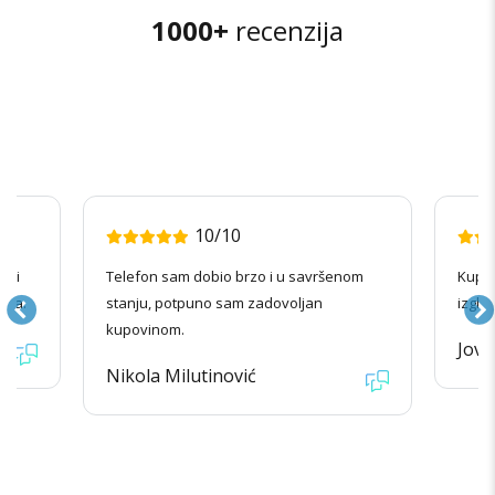
1000+
recenzija
10/10
radi
Telefon sam dobio brzo i u savršenom
Kupov
ila.
stanju, potpuno sam zadovoljan
izgle
kupovinom.
Jova
Nikola Milutinović