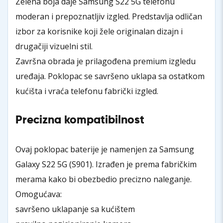
Zelena boja daje Samsung S22 5G telefonu
moderan i prepoznatljiv izgled. Predstavlja odličan
izbor za korisnike koji žele originalan dizajn i
drugačiji vizuelni stil.
Završna obrada je prilagođena premium izgledu
uređaja. Poklopac se savršeno uklapa sa ostatkom
kućišta i vraća telefonu fabrički izgled.
Precizna kompatibilnost
Ovaj poklopac baterije je namenjen za Samsung
Galaxy S22 5G (S901). Izrađen je prema fabričkim
merama kako bi obezbedio precizno naleganje.
Omogućava:
savršeno uklapanje sa kućištem