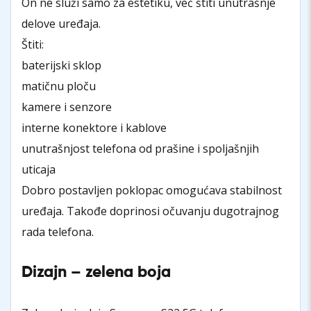
On ne služi samo za estetiku, već štiti unutrašnje
delove uređaja.
Štiti:
baterijski sklop
matičnu ploču
kamere i senzore
interne konektore i kablove
unutrašnjost telefona od prašine i spoljašnjih
uticaja
Dobro postavljen poklopac omogućava stabilnost
uređaja. Takođe doprinosi očuvanju dugotrajnog
rada telefona.
Dizajn – zelena boja