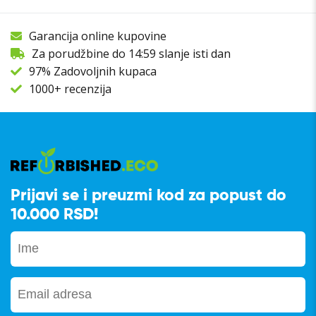
Garancija online kupovine
Za porudžbine do 14:59 slanje isti dan
97% Zadovoljnih kupaca
1000+ recenzija
Prijavi se i preuzmi kod za popust do
10.000 RSD!