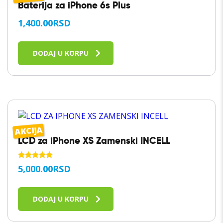
Baterija za iPhone 6s Plus
1,400.00
RSD
DODAJ U KORPU
AKCIJA
LCD za iPhone XS Zamenski INCELL
OCENJENO
5,000.00
RSD
SA
5.00
OD 5
DODAJ U KORPU