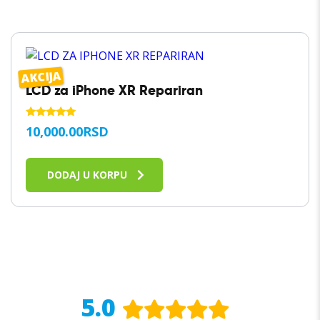
AKCIJA
LCD za iPhone XR Repariran
OCENJENO
10,000.00
RSD
SA
5.00
OD 5
DODAJ U KORPU
5.0