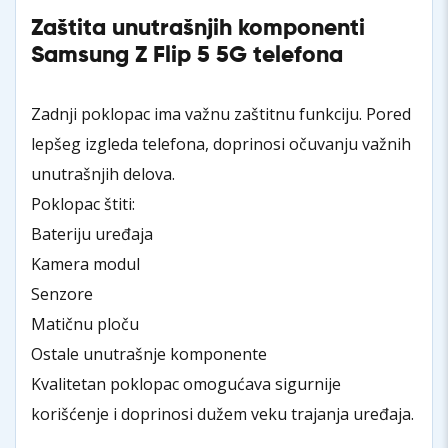
Zaštita unutrašnjih komponenti
Samsung Z Flip 5 5G telefona
Zadnji poklopac ima važnu zaštitnu funkciju. Pored
lepšeg izgleda telefona, doprinosi očuvanju važnih
unutrašnjih delova.
Poklopac štiti:
Bateriju uređaja
Kamera modul
Senzore
Matičnu ploču
Ostale unutrašnje komponente
Kvalitetan poklopac omogućava sigurnije
korišćenje i doprinosi dužem veku trajanja uređaja.