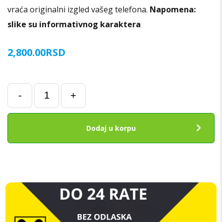
vraća originalni izgled vašeg telefona.
Napomena:
slike su informativnog karaktera
2,800.00
RSD
Poklopac
-
+
baterije
za
Samsung
Dodaj u korpu
Z
FLIP
5
5G
(F731)
ROZE
ORIGINAL