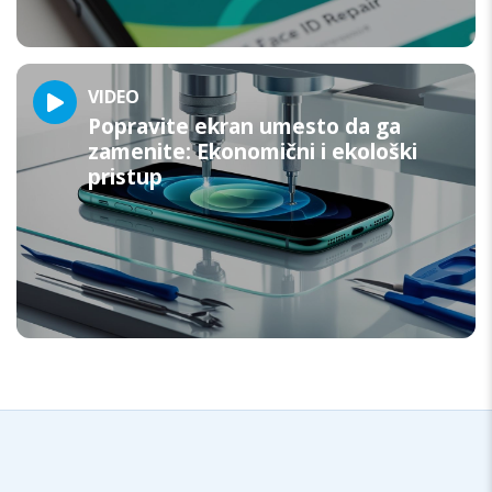
VIDEO
Popravite ekran umesto da ga
zamenite: Ekonomični i ekološki
pristup