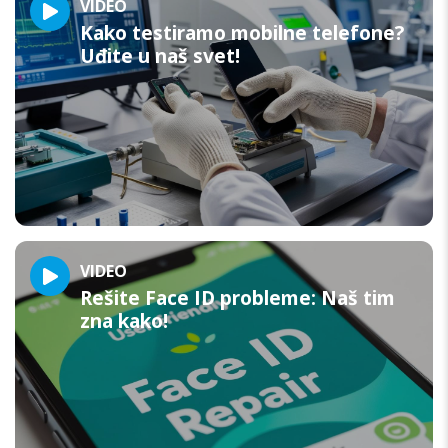
VIDEO
Kako testiramo mobilne telefone?
Uđite u naš svet!
VIDEO
Rešite Face ID probleme: Naš tim
zna kako!