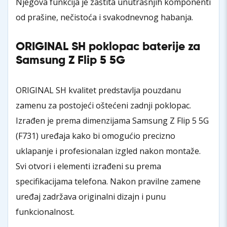
Njegova funkcija je zaštita unutrašnjih komponenti
od prašine, nečistoća i svakodnevnog habanja.
ORIGINAL SH poklopac baterije za
Samsung Z Flip 5 5G
ORIGINAL SH kvalitet predstavlja pouzdanu
zamenu za postojeći oštećeni zadnji poklopac.
Izrađen je prema dimenzijama Samsung Z Flip 5 5G
(F731) uređaja kako bi omogućio precizno
uklapanje i profesionalan izgled nakon montaže.
Svi otvori i elementi izrađeni su prema
specifikacijama telefona. Nakon pravilne zamene
uređaj zadržava originalni dizajn i punu
funkcionalnost.