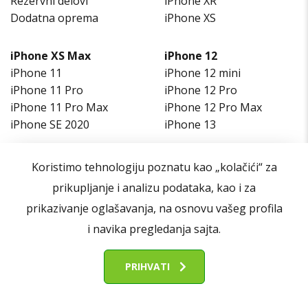
Rezervni delovi
iPhone XR
Dodatna oprema
iPhone XS
iPhone XS Max
iPhone 12
iPhone 11
iPhone 12 mini
iPhone 11 Pro
iPhone 12 Pro
iPhone 11 Pro Max
iPhone 12 Pro Max
iPhone SE 2020
iPhone 13
Otkup iPhone telefona
Ekrani
Koristimo tehnologiju poznatu kao „kolačići“ za
iPhone 14
Poklopci baterije
prikupljanje i analizu podataka, kao i za
iPhone 14 Pro
Fletovi
prikazivanje oglašavanja, na osnovu vašeg profila
iPhone 15
Konektori punjenja
i navika pregledanja sajta.
iPhone 16
Baterije
PRIHVATI