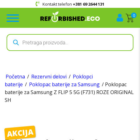
Kontakt telefon
+381 69 2644 131
0
Products
search
Početna
/
Rezervni delovi
/
Poklopci
baterije
/
Poklopac baterije za Samsung
/ Poklopac
baterije za Samsung Z FLIP 5 5G (F731) ROZE ORIGINAL
SH
AKCIJA