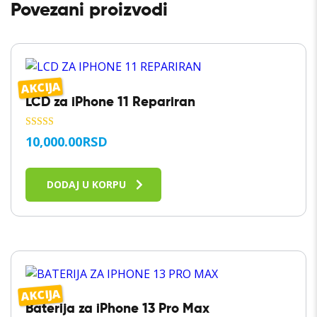
Povezani proizvodi
AKCIJA
LCD za iPhone 11 Repariran
OCENJENO
10,000.00
RSD
SA
5.00
OD 5
DODAJ U KORPU
AKCIJA
Baterija za iPhone 13 Pro Max