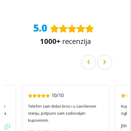
5.0
1000+
recenzija
10/10
radi
Telefon sam dobio brzo i u savršenom
Kupov
ila.
stanju, potpuno sam zadovoljan
izgle
kupovinom.
Jova