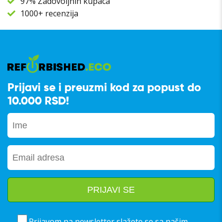
97% Zadovoljnih kupaca
1000+ recenzija
Prijavi se i preuzmi kod za popust do
10.000 RSD!
Prijavom na newsletter slažete se sa našim