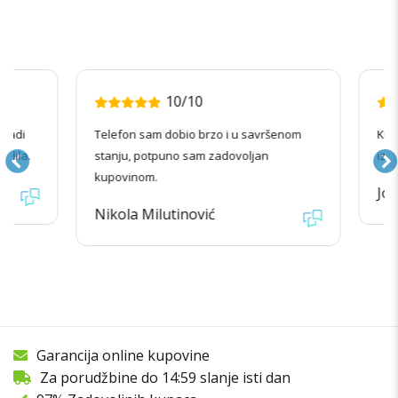
10/10
radi
Telefon sam dobio brzo i u savršenom
Kupov
ila.
stanju, potpuno sam zadovoljan
izgle
kupovinom.
Jova
Nikola Milutinović
Garancija online kupovine
Za porudžbine do 14:59 slanje isti dan