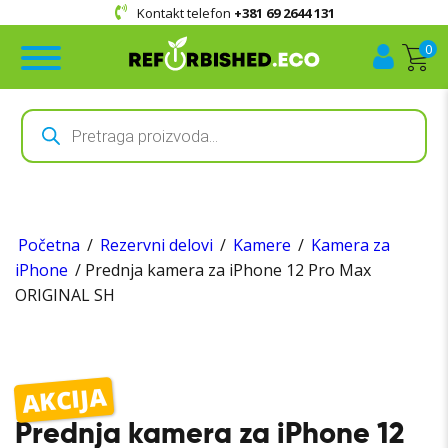
Kontakt telefon
+381 69 2644 131
0
Products
search
Početna
/
Rezervni delovi
/
Kamere
/
Kamera za
iPhone
/ Prednja kamera za iPhone 12 Pro Max
ORIGINAL SH
AKCIJA
Prednja kamera za iPhone 12