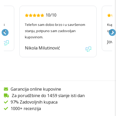
10/10
radi
Telefon sam dobio brzo i u savršenom
Kupov
ila.
stanju, potpuno sam zadovoljan
izgle
kupovinom.
Jova
Nikola Milutinović
Garancija online kupovine
Za porudžbine do 14:59 slanje isti dan
97% Zadovoljnih kupaca
1000+ recenzija