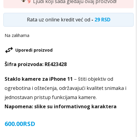
9
Ljudi koji sada gledaju ovaj proizvod!
Rata uz online kredit već od
-
29 RSD
Na zalihama
Uporedi proizvod
Šifra proizvoda:
RE423428
Staklo kamere za iPhone 11
– štiti objektiv od
ogrebotina i oštećenja, održavajući kvalitet snimaka i
jednostavan pristup funkcijama kamere.
Napomena: slike su informativnog karaktera
600.00
RSD