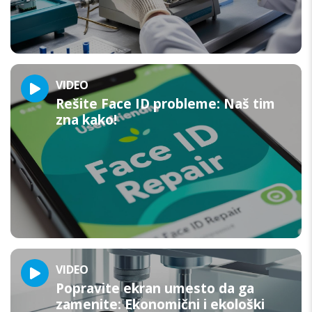
VIDEO
Rešite Face ID probleme: Naš tim
zna kako!
VIDEO
Popravite ekran umesto da ga
zamenite: Ekonomični i ekološki