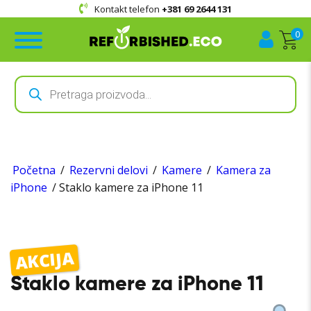
Kontakt telefon
+381 69 2644 131
0
Products
search
Početna
/
Rezervni delovi
/
Kamere
/
Kamera za
iPhone
/ Staklo kamere za iPhone 11
AKCIJA
Staklo kamere za iPhone 11