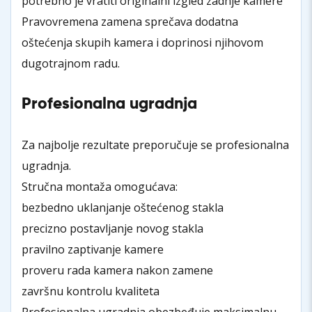
potrebno je vratiti originalni izgled zadnje kamere
Pravovremena zamena sprečava dodatna
oštećenja skupih kamera i doprinosi njihovom
dugotrajnom radu.
Profesionalna ugradnja
Za najbolje rezultate preporučuje se profesionalna
ugradnja.
Stručna montaža omogućava:
bezbedno uklanjanje oštećenog stakla
precizno postavljanje novog stakla
pravilno zaptivanje kamere
proveru rada kamera nakon zamene
završnu kontrolu kvaliteta
Profesionalna ugradnja obezbeđuje maksimalnu