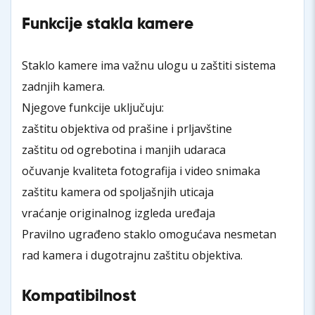
Funkcije stakla kamere
Staklo kamere ima važnu ulogu u zaštiti sistema
zadnjih kamera.
Njegove funkcije uključuju:
zaštitu objektiva od prašine i prljavštine
zaštitu od ogrebotina i manjih udaraca
očuvanje kvaliteta fotografija i video snimaka
zaštitu kamera od spoljašnjih uticaja
vraćanje originalnog izgleda uređaja
Pravilno ugrađeno staklo omogućava nesmetan
rad kamera i dugotrajnu zaštitu objektiva.
Kompatibilnost