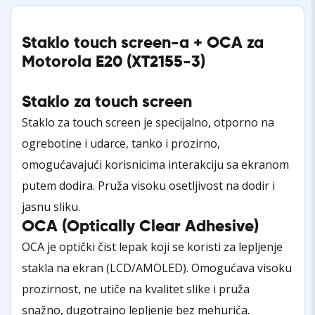
Staklo touch screen-a + OCA za
Motorola E20 (XT2155-3)
Staklo za touch screen
Staklo za touch screen je specijalno, otporno na
ogrebotine i udarce, tanko i prozirno,
omogućavajući korisnicima interakciju sa ekranom
putem dodira. Pruža visoku osetljivost na dodir i
jasnu sliku.
OCA (Optically Clear Adhesive)
OCA je optički čist lepak koji se koristi za lepljenje
stakla na ekran (LCD/AMOLED). Omogućava visoku
prozirnost, ne utiče na kvalitet slike i pruža
snažno, dugotrajno lepljenje bez mehurića.