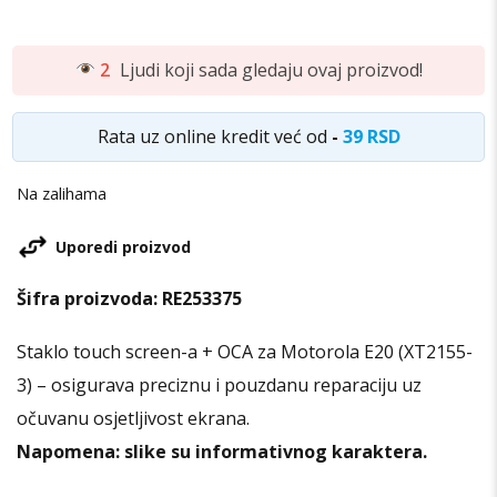
2
Ljudi koji sada gledaju ovaj proizvod!
Rata uz online kredit već od
-
39 RSD
Na zalihama
Uporedi proizvod
Šifra proizvoda:
RE253375
Staklo touch screen-a + OCA za Motorola E20 (XT2155-
3) – osigurava preciznu i pouzdanu reparaciju uz
očuvanu osjetljivost ekrana.
Napomena: slike su informativnog karaktera.