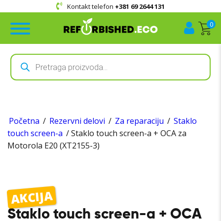
Kontakt telefon
+381 69 2644 131
0
Products
search
Početna
/
Rezervni delovi
/
Za reparaciju
/
Staklo
touch screen-a
/ Staklo touch screen-a + OCA za
Motorola E20 (XT2155-3)
AKCIJA
Staklo touch screen-a + OCA