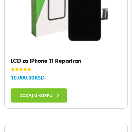
LCD za iPhone 11 Repariran
OCENJENO
10,000.00
RSD
SA
5.00
OD 5
DODAJ U KORPU