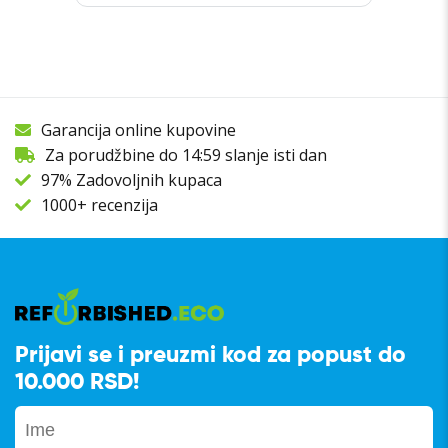
Garancija online kupovine
Za porudžbine do 14:59 slanje isti dan
97% Zadovoljnih kupaca
1000+ recenzija
Prijavi se i preuzmi kod za popust do
10.000 RSD!