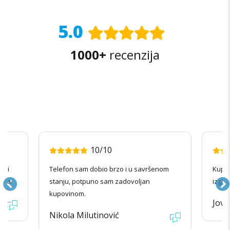
5.0
1000+
recenzija
10/10
radi
Telefon sam dobio brzo i u savršenom
Kupov
ila.
stanju, potpuno sam zadovoljan
izgle
kupovinom.
Jova
Nikola Milutinović