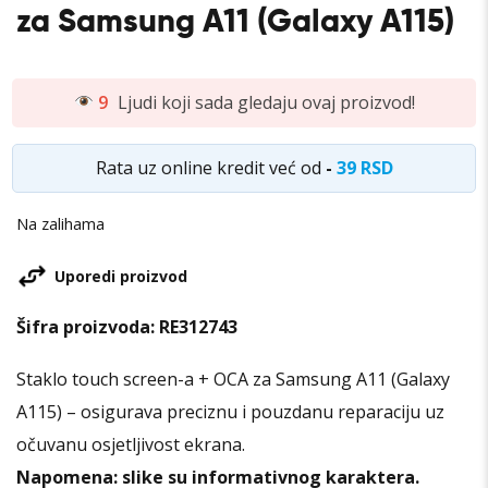
za Samsung A11 (Galaxy A115)
9
Ljudi koji sada gledaju ovaj proizvod!
Rata uz online kredit već od
-
39 RSD
Na zalihama
Uporedi proizvod
Šifra proizvoda:
RE312743
Staklo touch screen-a + OCA za Samsung A11 (Galaxy
A115) – osigurava preciznu i pouzdanu reparaciju uz
očuvanu osjetljivost ekrana.
Napomena: slike su informativnog karaktera.