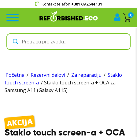
Kontakt telefon
+381 69 2644 131
0
Products
search
Početna
/
Rezervni delovi
/
Za reparaciju
/
Staklo
touch screen-a
/ Staklo touch screen-a + OCA za
Samsung A11 (Galaxy A115)
AKCIJA
Staklo touch screen-a + OCA