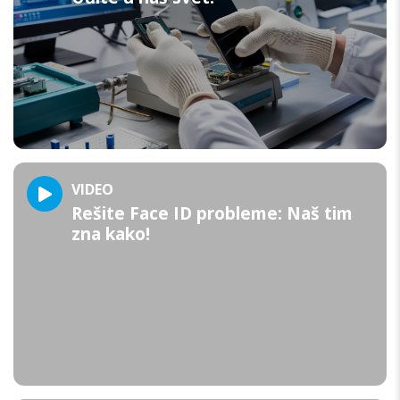
VIDEO
Rešite Face ID probleme: Naš tim
zna kako!