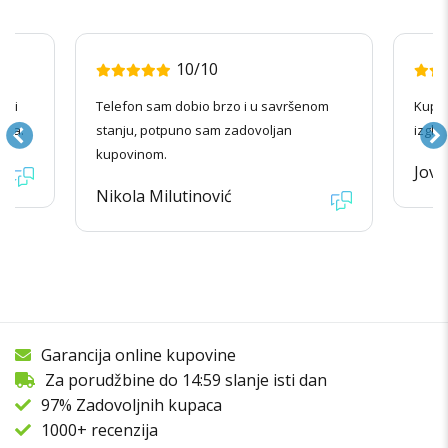
10/10
radi
Telefon sam dobio brzo i u savršenom
Kupov
ila.
stanju, potpuno sam zadovoljan
izgle
kupovinom.
Jova
Nikola Milutinović
Garancija online kupovine
Za porudžbine do 14:59 slanje isti dan
97% Zadovoljnih kupaca
1000+ recenzija