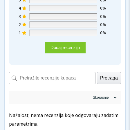
4
0%
3
0%
2
0%
1
0%
Dodaj recenziju
Pretraga
Nažalost, nema recenzija koje odgovaraju zadatim
parametrima.