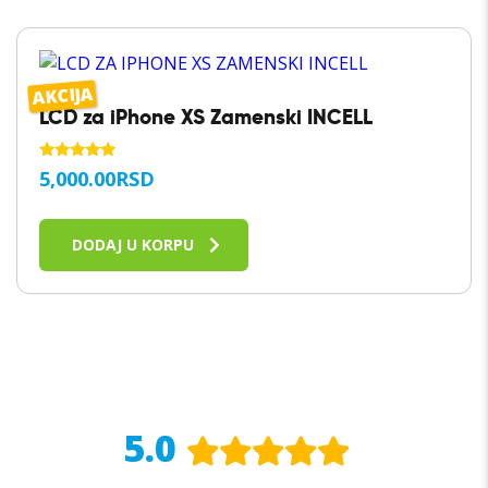
AKCIJA
LCD za iPhone XS Zamenski INCELL
OCENJENO
5,000.00
RSD
SA
5.00
OD 5
DODAJ U KORPU
5.0