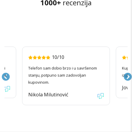
1000+
recenzija
10/10
radi
Telefon sam dobio brzo i u savršenom
Kupov
ila.
stanju, potpuno sam zadovoljan
izgle
kupovinom.
Jova
Nikola Milutinović