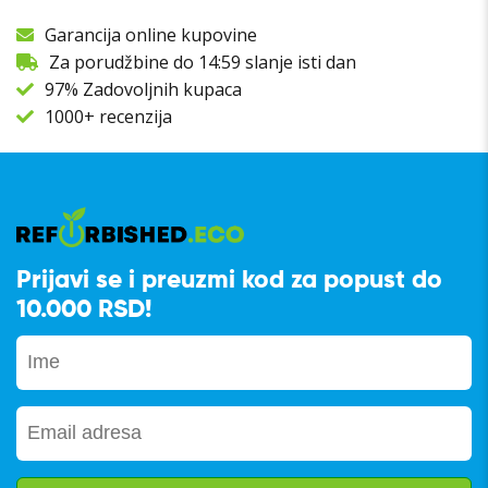
Garancija online kupovine
Za porudžbine do 14:59 slanje isti dan
97% Zadovoljnih kupaca
1000+ recenzija
Prijavi se i preuzmi kod za popust do
10.000 RSD!