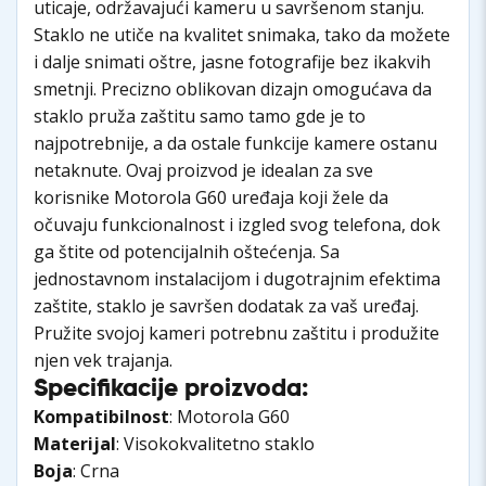
uticaje, održavajući kameru u savršenom stanju.
Staklo ne utiče na kvalitet snimaka, tako da možete
i dalje snimati oštre, jasne fotografije bez ikakvih
smetnji. Precizno oblikovan dizajn omogućava da
staklo pruža zaštitu samo tamo gde je to
najpotrebnije, a da ostale funkcije kamere ostanu
netaknute. Ovaj proizvod je idealan za sve
korisnike Motorola G60 uređaja koji žele da
očuvaju funkcionalnost i izgled svog telefona, dok
ga štite od potencijalnih oštećenja. Sa
jednostavnom instalacijom i dugotrajnim efektima
zaštite, staklo je savršen dodatak za vaš uređaj.
Pružite svojoj kameri potrebnu zaštitu i produžite
njen vek trajanja.
Specifikacije proizvoda:
Kompatibilnost
: Motorola G60
Materijal
: Visokokvalitetno staklo
Boja
: Crna