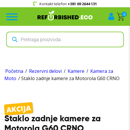
Kontakt telefon
+381 69 2644 131
0
Products
search
Početna
/
Rezervni delovi
/
Kamere
/
Kamera za
Moto
/ Staklo zadnje kamere za Motorola G60 CRNO
AKCIJA
Staklo zadnje kamere za
Motorola G60 CRNO