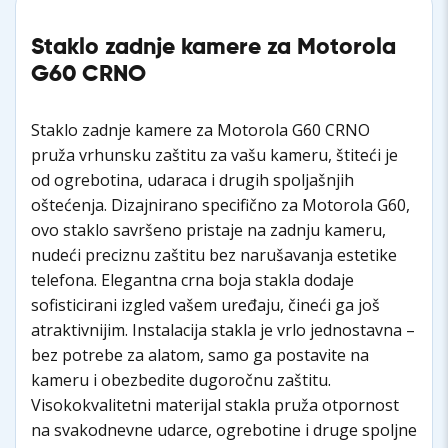
Staklo zadnje kamere za Motorola
G60 CRNO
Staklo zadnje kamere za Motorola G60 CRNO
pruža vrhunsku zaštitu za vašu kameru, štiteći je
od ogrebotina, udaraca i drugih spoljašnjih
oštećenja. Dizajnirano specifično za Motorola G60,
ovo staklo savršeno pristaje na zadnju kameru,
nudeći preciznu zaštitu bez narušavanja estetike
telefona. Elegantna crna boja stakla dodaje
sofisticirani izgled vašem uređaju, čineći ga još
atraktivnijim. Instalacija stakla je vrlo jednostavna –
bez potrebe za alatom, samo ga postavite na
kameru i obezbedite dugoročnu zaštitu.
Visokokvalitetni materijal stakla pruža otpornost
na svakodnevne udarce, ogrebotine i druge spoljne