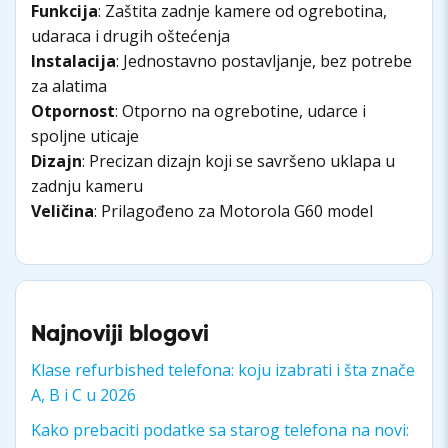
Funkcija
: Zaštita zadnje kamere od ogrebotina,
udaraca i drugih oštećenja
Instalacija
: Jednostavno postavljanje, bez potrebe
za alatima
Otpornost
: Otporno na ogrebotine, udarce i
spoljne uticaje
Dizajn
: Precizan dizajn koji se savršeno uklapa u
zadnju kameru
Veličina
: Prilagođeno za Motorola G60 model
Najnoviji blogovi
Klase refurbished telefona: koju izabrati i šta znače
A, B i C u 2026
Kako prebaciti podatke sa starog telefona na novi: