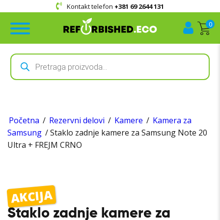
Kontakt telefon
+381 69 2644 131
0
Products
search
Početna
/
Rezervni delovi
/
Kamere
/
Kamera za
Samsung
/ Staklo zadnje kamere za Samsung Note 20
Ultra + FREJM CRNO
AKCIJA
Staklo zadnje kamere za