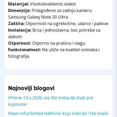
Materijal:
Visokokvalitetno staklo
Dimenzije:
Prilagođeno za zadnju kameru
Samsung Galaxy Note 20 Ultra
Zaštita:
Otpornost na ogrebotine, udarce i padove
Instalacija:
Brza i jednostavna, bez potrebe za
alatom
Otpornost:
Otporno na prašinu i vlagu
Funkcionalnost:
Ne utiče na kvalitet snimaka i
fotografija
Najnoviji blogovi
iPhone 14 u 2026: sve što treba da znaš pre
kupovine
Klase refurbished telefona: koju izabrati i šta znače