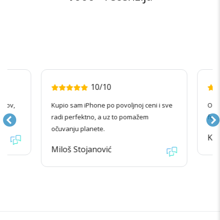
10/10
nov,
Kupio sam iPhone po povoljnoj ceni i sve
Odlič
radi perfektno, a uz to pomažem
funkc
očuvanju planete.
Kata
Miloš Stojanović