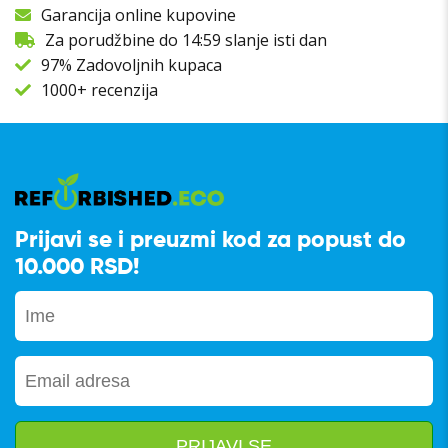
Garancija online kupovine
Za porudžbine do 14:59 slanje isti dan
97% Zadovoljnih kupaca
1000+ recenzija
Prijavi se i preuzmi kod za popust do
10.000 RSD!