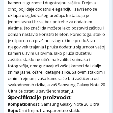
kameru sigurnost i dugotrajnu zaštitu. Frejm u
crnoj boji daje dodatnu eleganciju i savršeno se
uklapa u izgled vašeg uređaja. Instalacija je
jednostavna i brza, bez potrebe za dodatnim
alatima, što znači da možete lako postaviti zaštitu i
odmah nastaviti koristiti telefon. Pored toga, staklo
je otporno na prašinu i vlagu, čime produžava
njegov vek trajanja i pruža dodatnu sigurnost vašoj
kameri u svim uslovima. Iako pruža izuzetnu
zaštitu, staklo ne utiče na kvalitet snimaka i
fotografija, omogućavajući vašoj kameri da i dalje
snima jasne, oštre i detaljne slike. Sa ovim staklom i
crnim frejmom, vaša kamera će biti zaštićena od
svakodnevnih rizika, a vaš Samsung Galaxy Note 20
Ultra će ostati u savršenom stanju.
Specifikacije proizvoda:
Kompatibilnost:
Samsung Galaxy Note 20 Ultra
Boja:
Crni frejm, transparentno staklo