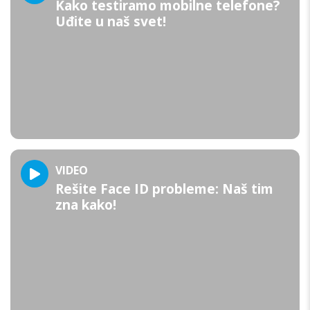
Kako testiramo mobilne telefone?
Uđite u naš svet!
VIDEO
Rešite Face ID probleme: Naš tim
zna kako!