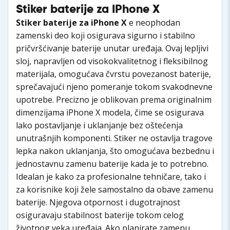
Stiker baterije za IPhone X
Stiker baterije za iPhone X
e neophodan
zamenski deo koji osigurava sigurno i stabilno
pričvršćivanje baterije unutar uređaja. Ovaj lepljivi
sloj, napravljen od visokokvalitetnog i fleksibilnog
materijala, omogućava čvrstu povezanost baterije,
sprečavajući njeno pomeranje tokom svakodnevne
upotrebe. Precizno je oblikovan prema originalnim
dimenzijama iPhone X modela, čime se osigurava
lako postavljanje i uklanjanje bez oštećenja
unutrašnjih komponenti. Stiker ne ostavlja tragove
lepka nakon uklanjanja, što omogućava bezbednu i
jednostavnu zamenu baterije kada je to potrebno.
Idealan je kako za profesionalne tehničare, tako i
za korisnike koji žele samostalno da obave zamenu
baterije. Njegova otpornost i dugotrajnost
osiguravaju stabilnost baterije tokom celog
životnog veka uređaja. Ako planirate zamenu