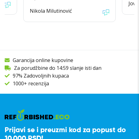
Jova
Nikola Milutinović
Garancija online kupovine
Za porudžbine do 14:59 slanje isti dan
97% Zadovoljnih kupaca
1000+ recenzija
Prijavi se i preuzmi kod za popust do
10.000 RSD!