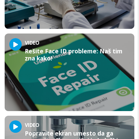
VIDEO
Rešite Face ID probleme: Naš tim
zna kako!
VIDEO
Popravite ekran umesto da ga