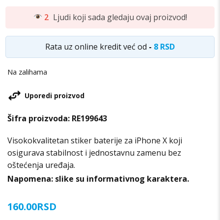
2
Ljudi koji sada gledaju ovaj proizvod!
Rata uz online kredit već od
-
8 RSD
Na zalihama
Uporedi proizvod
Šifra proizvoda:
RE199643
Visokokvalitetan stiker baterije za iPhone X koji
osigurava stabilnost i jednostavnu zamenu bez
oštećenja uređaja.
Napomena: slike su informativnog karaktera.
160.00
RSD