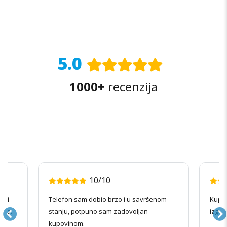
5.0
1000+
recenzija
10/10
radi
Telefon sam dobio brzo i u savršenom
Kupov
ila.
stanju, potpuno sam zadovoljan
izgle
kupovinom.