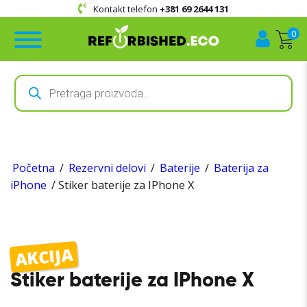
Kontakt telefon
+381 69 2644 131
0
Products
search
Početna
/
Rezervni delovi
/
Baterije
/
Baterija za
iPhone
/ Stiker baterije za IPhone X
AKCIJA
Stiker baterije za IPhone X