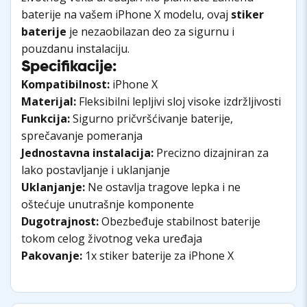
baterije na vašem iPhone X modelu, ovaj
stiker
baterije
je nezaobilazan deo za sigurnu i
pouzdanu instalaciju.
Specifikacije:
Kompatibilnost:
iPhone X
Materijal:
Fleksibilni lepljivi sloj visoke izdržljivosti
Funkcija:
Sigurno pričvršćivanje baterije,
sprečavanje pomeranja
Jednostavna instalacija:
Precizno dizajniran za
lako postavljanje i uklanjanje
Uklanjanje:
Ne ostavlja tragove lepka i ne
oštećuje unutrašnje komponente
Dugotrajnost:
Obezbeđuje stabilnost baterije
tokom celog životnog veka uređaja
Pakovanje:
1x stiker baterije za iPhone X