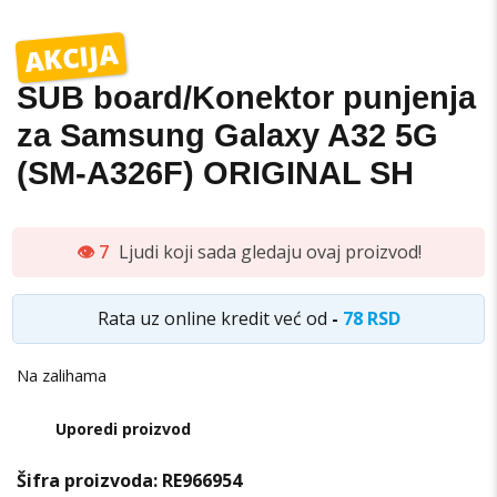
AKCIJA
SUB board/Konektor punjenja
za Samsung Galaxy A32 5G
(SM-A326F) ORIGINAL SH
👁️ 7
Ljudi koji sada gledaju ovaj proizvod!
Rata uz online kredit već od
-
78 RSD
Na zalihama
Uporedi proizvod
Šifra proizvoda:
RE966954