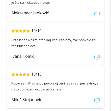
je što sam uštedeo novac.
Aleksandar Janković
10/10
Brza isporuka i telefon koji radi kao nov, sve pohvale za
refurbished.eco.
Ivana Tomić
10/10
Kupio sam iPhone po povoljnoj ceni i sve radi perfektno, a
uz to pomažem očuvanju planete.
Miloš Stojanović