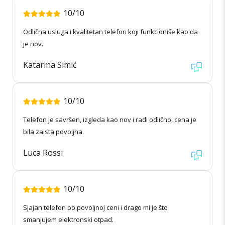
10/10
Odlična usluga i kvalitetan telefon koji funkcioniše kao da
je nov.
Katarina Simić
10/10
Telefon je savršen, izgleda kao nov i radi odlično, cena je
bila zaista povoljna.
Luca Rossi
10/10
Sjajan telefon po povoljnoj ceni i drago mi je što
smanjujem elektronski otpad.