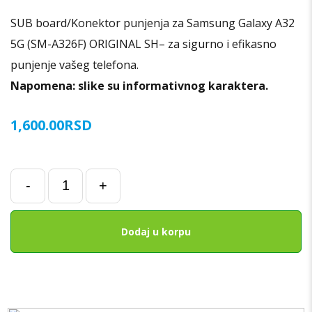
SUB board/Konektor punjenja za Samsung Galaxy A32
5G (SM-A326F) ORIGINAL SH
– za sigurno i efikasno
punjenje vašeg telefona.
Napomena: slike su informativnog karaktera.
1,600.00
RSD
SUB
-
+
board/Konektor
punjenja
za
Dodaj u korpu
Samsung
Galaxy
A32
5G