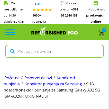
Za
Kontakt
5.0
porudžbine
telefon
+381
Kupovina u
do 14:59
1000+
69 2644 131
prodavnici i
slanje isti dan
recenzija
online
0
Products
search
Početna
/
Rezervni delovi
/
Konektori
punjenja
/
Konektor punjenja za Samsung
/ SUB
board/Konektor punjenja za Samsung Galaxy A32 5G
(SM-A326F) ORIGINAL SH