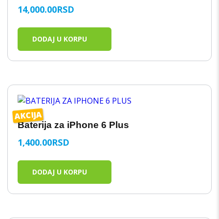
OCENJENO
14,000.00
RSD
SA
5.00
OD 5
DODAJ U KORPU
AKCIJA
Baterija za iPhone 6 Plus
1,400.00
RSD
DODAJ U KORPU