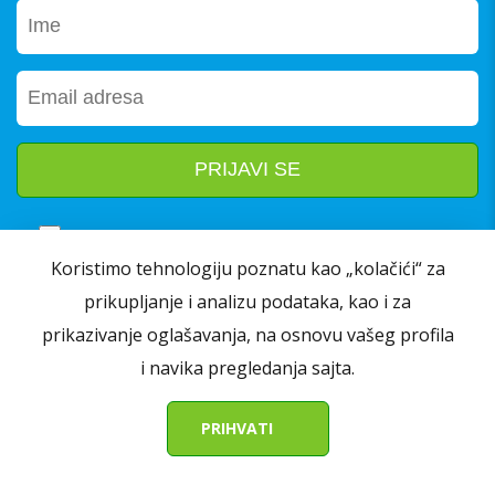
Prijavom na newsletter slažete se sa našim
Koristimo tehnologiju poznatu kao „kolačići“ za
Opštim uslovima poslovanja
i
Pravila o privatnosti
prikupljanje i analizu podataka, kao i za
prikazivanje oglašavanja, na osnovu vašeg profila
i navika pregledanja sajta.
Korisni linkovi
PRIHVATI
Dostava i preuzimanje