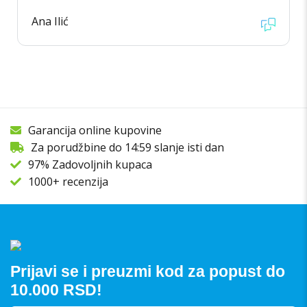
Ana Ilić
Garancija online kupovine
Za porudžbine do 14:59 slanje isti dan
97% Zadovoljnih kupaca
1000+ recenzija
Prijavi se i preuzmi kod za popust do
10.000 RSD!