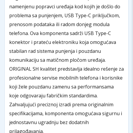
namenjenu popravci uređaja kod kojih je došlo do
problema sa punjenjem, USB Type-C priključkom,
prenosom podataka ili radom donjeg modula
telefona. Ova komponenta sadrži USB Type-C
konektor i prateću elektroniku koja omogućava
stabilan rad sistema punjenja i pouzdanu
komunikaciju sa matičnom pločom uređaja.
ORIGINAL SH kvalitet predstavlja idealno rešenje za
profesionalne servise mobilnih telefona i korisnike
koji žele pouzdanu zamenu sa performansama
koje odgovaraju fabričkim standardima.
Zahvaljujući preciznoj izradi prema originalnim
specifikacijama, komponenta omogućava sigurnu i
jednostavnu ugradnju bez dodatnih
prilagođavanja.