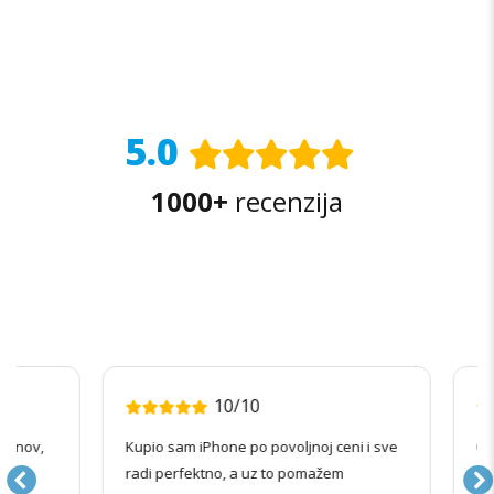
5.0
1000+
recenzija
10/10
nov,
Kupio sam iPhone po povoljnoj ceni i sve
Odlič
radi perfektno, a uz to pomažem
funkc