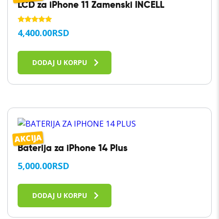
LCD za iPhone 11 Zamenski INCELL
OCENJENO
4,400.00
RSD
SA
5.00
OD 5
DODAJ U KORPU
AKCIJA
Baterija za iPhone 14 Plus
5,000.00
RSD
DODAJ U KORPU