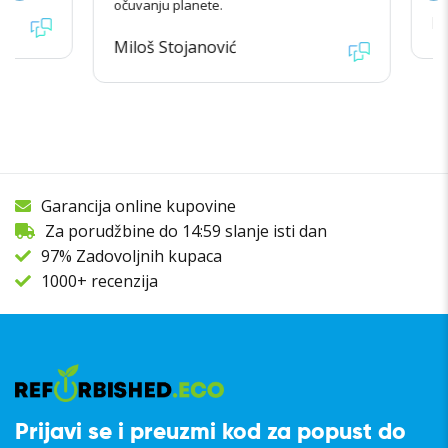
očuvanju planete.
Kata
Miloš Stojanović
Garancija online kupovine
Za porudžbine do 14:59 slanje isti dan
97% Zadovoljnih kupaca
1000+ recenzija
Prijavi se i preuzmi kod za popust do