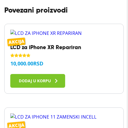
Povezani proizvodi
AKCIJA
LCD za iPhone XR Repariran
OCENJENO
10,000.00
RSD
SA
5.00
OD 5
DODAJ U KORPU
AKCIJA