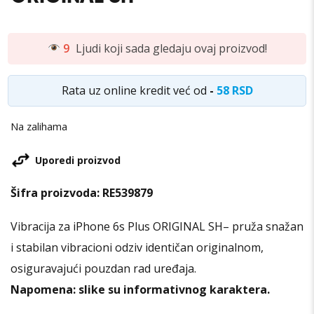
9
Ljudi koji sada gledaju ovaj proizvod!
Rata uz online kredit već od
-
58 RSD
Na zalihama
Uporedi proizvod
Šifra proizvoda:
RE539879
Vibracija za iPhone 6s Plus ORIGINAL SH
– pruža snažan
i stabilan vibracioni odziv identičan originalnom,
osiguravajući pouzdan rad uređaja.
Napomena: slike su informativnog karaktera.