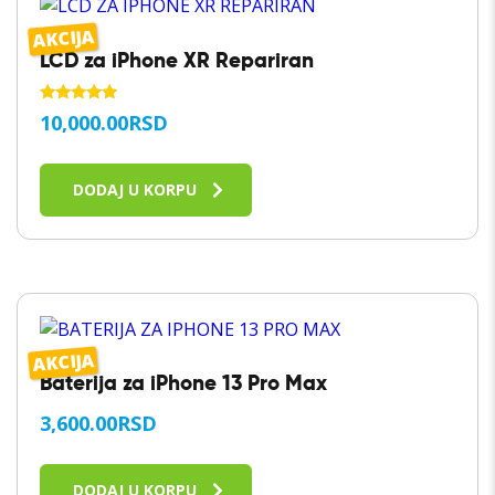
AKCIJA
LCD za iPhone XR Repariran
OCENJENO
10,000.00
RSD
SA
5.00
OD 5
DODAJ U KORPU
AKCIJA
Baterija za iPhone 13 Pro Max
3,600.00
RSD
DODAJ U KORPU