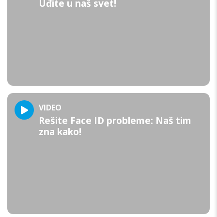
Uđite u naš svet!
VIDEO
Rešite Face ID probleme: Naš tim
zna kako!