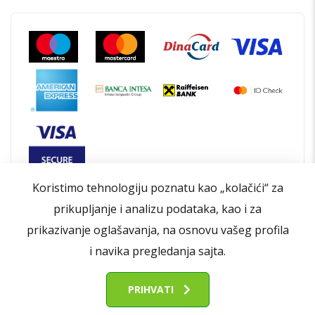
Koristimo tehnologiju poznatu kao „kolačići“ za
prikupljanje i analizu podataka, kao i za
prikazivanje oglašavanja, na osnovu vašeg profila
i navika pregledanja sajta.
Opšti uslovi poslovanja
Politika privatnosti
Politika kolačića
Kontakt
O nama
PRIHVATI
© 2026 | Sva prava zadržana od strane Refurbished.Eco