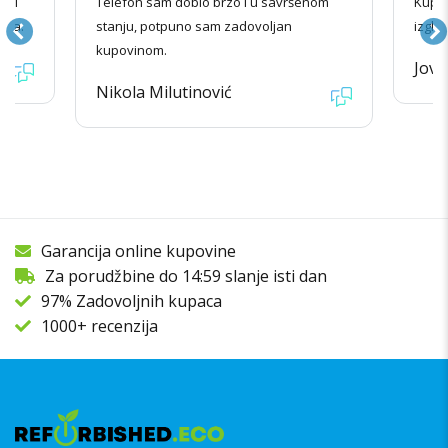
radi
Telefon sam dobio brzo i u savršenom
Kupov
ila.
stanju, potpuno sam zadovoljan
izgle
kupovinom.
Jova
Nikola Milutinović
Garancija online kupovine
Za porudžbine do 14:59 slanje isti dan
97% Zadovoljnih kupaca
1000+ recenzija