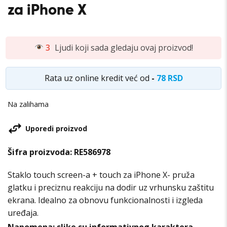
za iPhone X
3
Ljudi koji sada gledaju ovaj proizvod!
Rata uz online kredit već od
-
78 RSD
Na zalihama
Uporedi proizvod
Šifra proizvoda:
RE586978
Staklo touch screen-a + touch za iPhone X-
pruža
glatku i preciznu reakciju na dodir uz vrhunsku zaštitu
ekrana. Idealno za obnovu funkcionalnosti i izgleda
uređaja.
Napomena: slike su informativnog karaktera.